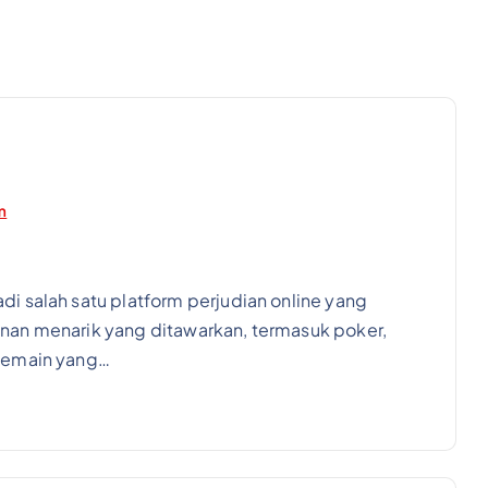
m
i salah satu platform perjudian online yang
nan menarik yang ditawarkan, termasuk poker,
 pemain yang…