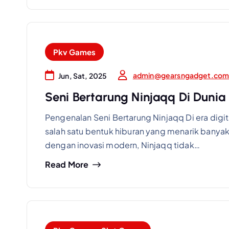
Pkv Games
admin@gearsngadget.co
Jun, Sat, 2025
Seni Bertarung Ninjaqq Di Dunia 
Pengenalan Seni Bertarung Ninjaqq Di era digit
salah satu bentuk hiburan yang menarik banya
dengan inovasi modern, Ninjaqq tidak…
Read More