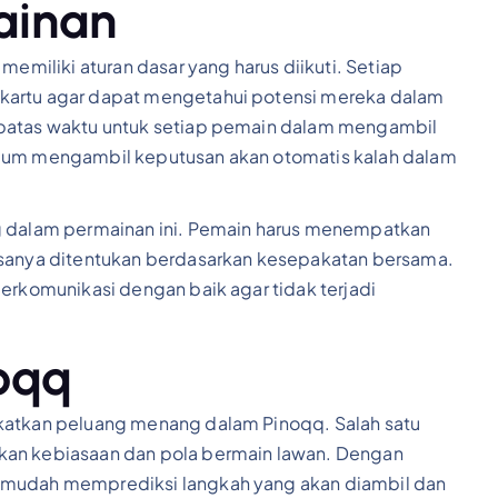
ainan
memiliki aturan dasar yang harus diikuti. Setiap
 kartu agar dapat mengetahui potensi mereka dalam
 batas waktu untuk setiap pemain dalam mengambil
elum mengambil keputusan akan otomatis kalah dalam
ng dalam permainan ini. Pemain harus menempatkan
iasanya ditentukan berdasarkan kesepakatan bersama.
berkomunikasi dengan baik agar tidak terjadi
oqq
gkatkan peluang menang dalam Pinoqq. Salah satu
kan kebiasaan dan pola bermain lawan. Dengan
h mudah memprediksi langkah yang akan diambil dan