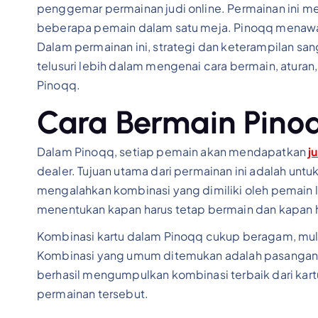
penggemar permainan judi online. Permainan ini m
beberapa pemain dalam satu meja. Pinoqq menawar
Dalam permainan ini, strategi dan keterampilan sa
telusuri lebih dalam mengenai cara bermain, atura
Pinoqq.
Cara Bermain Pino
Dalam Pinoqq, setiap pemain akan mendapatkan
j
dealer. Tujuan utama dari permainan ini adalah un
mengalahkan kombinasi yang dimiliki oleh pemain 
menentukan kapan harus tetap bermain dan kapan ha
Kombinasi kartu dalam Pinoqq cukup beragam, mulai
Kombinasi yang umum ditemukan adalah pasangan, ti
berhasil mengumpulkan kombinasi terbaik dari ka
permainan tersebut.