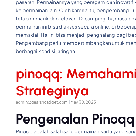
pasaran. Permainannya yang beragam dan inovatif
ke permainan lain. Oleh karena itu, pengembang Lu
tetap menarik dan relevan. Di samping itu, masalah
permainan ini bisa diakses secara online, di bebera
memadai. Hal ini bisa menjadi penghalang bagi b
Pengembang perlu mempertimbangkan untuk mengo
berbagai kondisi jaringan.
pinoqq: Memahami
Strateginya
admin@gearsngadget.com
|
May 30, 2025
Pengenalan Pinoqq
Pinoqq adalah salah satu permainan kartu yang sang