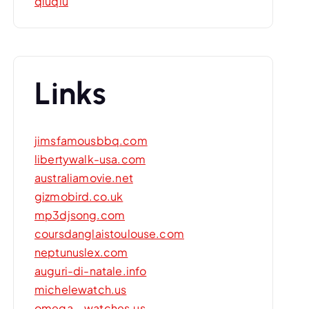
qiuqiu
Links
jimsfamousbbq.com
libertywalk-usa.com
australiamovie.net
gizmobird.co.uk
mp3djsong.com
coursdanglaistoulouse.com
neptunuslex.com
auguri-di-natale.info
michelewatch.us
omega--watches.us