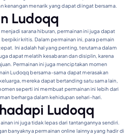
n kenangan menarik yang dapat diingat bersama.
in Ludoqq
menjadi sarana hiburan, permainan ini juga dapat
rpikir kritis. Dalam permainan ini, para pemain
epat. Ini adalah hal yang penting, terutama dalam
uga dapat melatih kesabaran dan disiplin, karena
ujuan. Permainan ini juga menciptakan momen
ermain Ludoqq bersama-sama dapat merasakan
keluarga, mereka dapat bertanding satu sama lain,
men seperti ini membuat permainan ini lebih dari
aman berharga dalam kehidupan sehari-hari.
ihadapi Ludoqq
an ini juga tidak lepas dari tantangannya sendiri.
an banyaknya permainan online lainnya yang hadir di