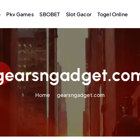
e
Pkv Games
SBOBET
Slot Gacor
Togel Online
terbaik yang menawarkan banyak fitur dan keuntungan.
gearsngadget.co
Home
gearsngadget.com