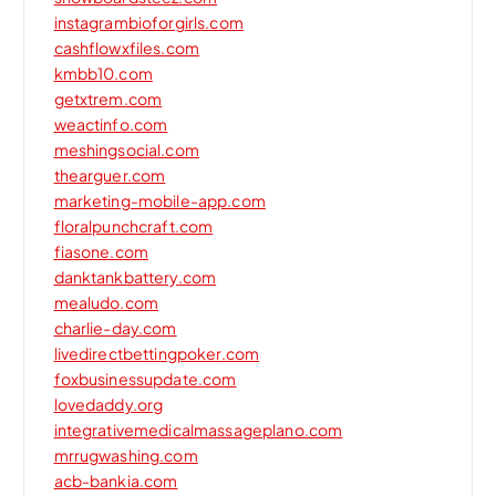
instagrambioforgirls.com
cashflowxfiles.com
kmbb10.com
getxtrem.com
weactinfo.com
meshingsocial.com
thearguer.com
marketing-mobile-app.com
floralpunchcraft.com
fiasone.com
danktankbattery.com
mealudo.com
charlie-day.com
livedirectbettingpoker.com
foxbusinessupdate.com
lovedaddy.org
integrativemedicalmassageplano.com
mrrugwashing.com
acb-bankia.com