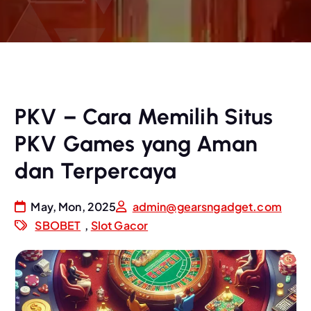
PKV – Cara Memilih Situs
PKV Games yang Aman
dan Terpercaya
May, Mon, 2025
admin@gearsngadget.com
SBOBET
,
Slot Gacor