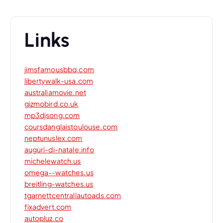
Links
jimsfamousbbq.com
libertywalk-usa.com
australiamovie.net
gizmobird.co.uk
mp3djsong.com
coursdanglaistoulouse.com
neptunuslex.com
auguri-di-natale.info
michelewatch.us
omega--watches.us
breitling-watches.us
tgarnettcentrallautoads.com
fixadvert.com
autopluz.co