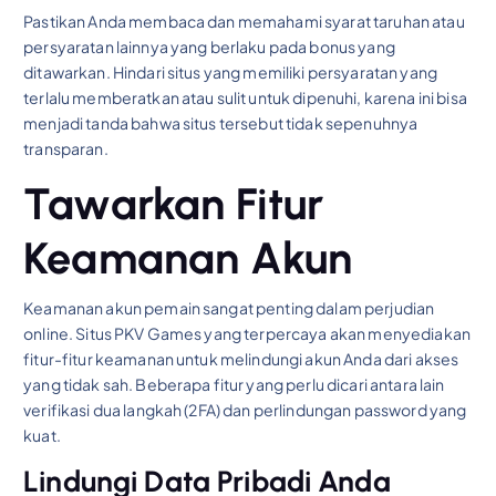
Pastikan Anda membaca dan memahami syarat taruhan atau
persyaratan lainnya yang berlaku pada bonus yang
ditawarkan. Hindari situs yang memiliki persyaratan yang
terlalu memberatkan atau sulit untuk dipenuhi, karena ini bisa
menjadi tanda bahwa situs tersebut tidak sepenuhnya
transparan.
Tawarkan Fitur
Keamanan Akun
Keamanan akun pemain sangat penting dalam perjudian
online. Situs PKV Games yang terpercaya akan menyediakan
fitur-fitur keamanan untuk melindungi akun Anda dari akses
yang tidak sah. Beberapa fitur yang perlu dicari antara lain
verifikasi dua langkah (2FA) dan perlindungan password yang
kuat.
Lindungi Data Pribadi Anda