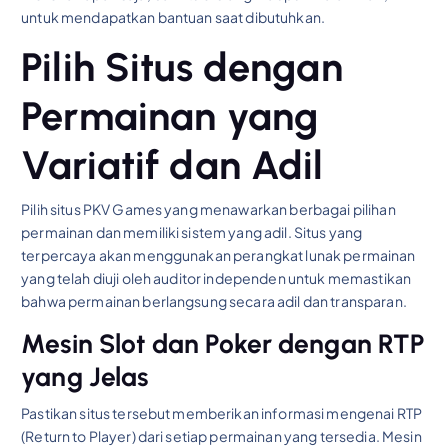
untuk mendapatkan bantuan saat dibutuhkan.
Pilih Situs dengan
Permainan yang
Variatif dan Adil
Pilih situs PKV Games yang menawarkan berbagai pilihan
permainan dan memiliki sistem yang adil. Situs yang
terpercaya akan menggunakan perangkat lunak permainan
yang telah diuji oleh auditor independen untuk memastikan
bahwa permainan berlangsung secara adil dan transparan.
Mesin Slot dan Poker dengan RTP
yang Jelas
Pastikan situs tersebut memberikan informasi mengenai RTP
(Return to Player) dari setiap permainan yang tersedia. Mesin