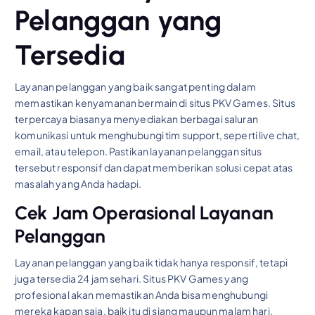
Pelanggan yang
Tersedia
Layanan pelanggan yang baik sangat penting dalam
memastikan kenyamanan bermain di situs PKV Games. Situs
terpercaya biasanya menyediakan berbagai saluran
komunikasi untuk menghubungi tim support, seperti live chat,
email, atau telepon. Pastikan layanan pelanggan situs
tersebut responsif dan dapat memberikan solusi cepat atas
masalah yang Anda hadapi.
Cek Jam Operasional Layanan
Pelanggan
Layanan pelanggan yang baik tidak hanya responsif, tetapi
juga tersedia 24 jam sehari. Situs PKV Games yang
profesional akan memastikan Anda bisa menghubungi
mereka kapan saja, baik itu di siang maupun malam hari,