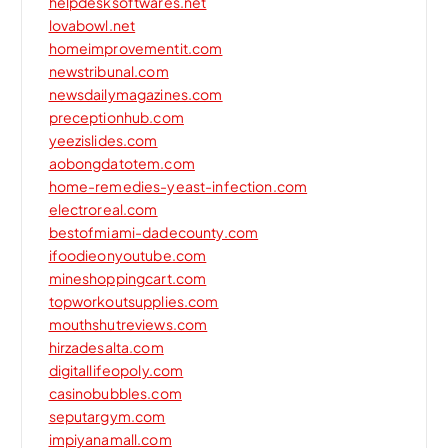
helpdesksoftwares.net
lovabowl.net
homeimprovementit.com
newstribunal.com
newsdailymagazines.com
preceptionhub.com
yeezislides.com
aobongdatotem.com
home-remedies-yeast-infection.com
electroreal.com
bestofmiami-dadecounty.com
ifoodieonyoutube.com
mineshoppingcart.com
topworkoutsupplies.com
mouthshutreviews.com
hirzadesalta.com
digitallifeopoly.com
casinobubbles.com
seputargym.com
impiyanamall.com