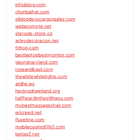
infozblog.com
chonbaihat.com
elblogdeoscargonzalez.com
webpromote.net
steroids-store.co
arteydecoracion.net
fithog.com
bestlaptopbestmonitor.com
georginaryland.com
roseandbasil.com
thewhitewhitelights.com
atdhe.ws
heckrodtwetland.org
halfheardinthestillness.com
mybestmassagechair.com
ericreed.net
fluxetine.com
mobilecasino8760.com
betqq3.net