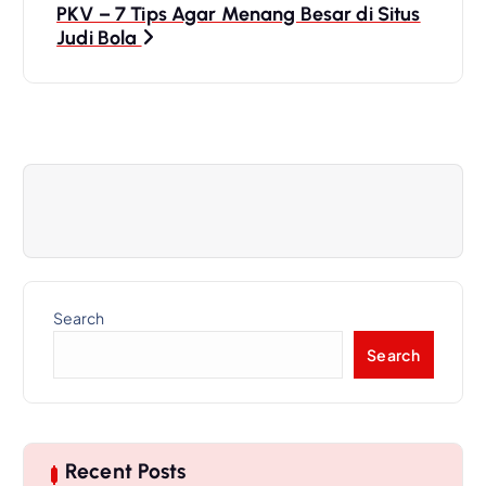
t
PKV – 7 Tips Agar Menang Besar di Situs
Judi Bola
n
a
v
i
g
a
Search
Search
t
i
Recent Posts