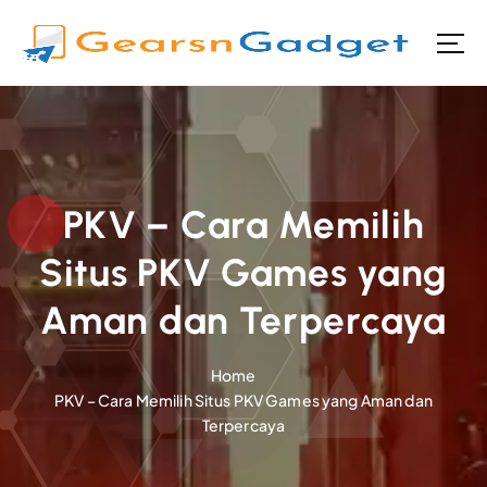
S
k
i
Dapatkan Deposit slot gacor dan pulsa di daftar situs judi online terbaik yang
p
menawarkan banyak fitur dan keuntungan.
t
o
c
o
n
PKV – Cara Memilih
t
Situs PKV Games yang
e
n
Aman dan Terpercaya
t
Home
PKV – Cara Memilih Situs PKV Games yang Aman dan
Terpercaya