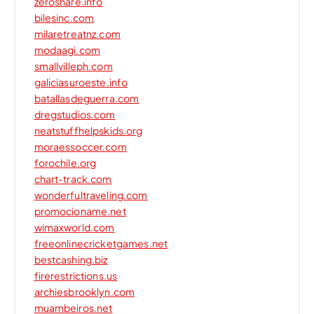
zeroshare.info
bilesinc.com
milaretreatnz.com
modaagi.com
smallvilleph.com
galiciasuroeste.info
batallasdeguerra.com
dregstudios.com
neatstuffhelpskids.org
moraessoccer.com
forochile.org
chart-track.com
wonderfultraveling.com
promocioname.net
wimaxworld.com
freeonlinecricketgames.net
bestcashing.biz
firerestrictions.us
archiesbrooklyn.com
muambeiros.net