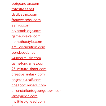
optguardian.com
totostreet.net
davilcasino.com
fraudwatchai.com
aem-x.com
cryptooblogs.com
gameuplevel.com
homethestyle.com
amuldistribution.com
borobuddur.com
wundermusic.com
gamefungames.com
25-minute-timer.com
creativefuntask.com
engrsaifulsaif.com
cheapbtcminers.com
unionstationtogeorgetown.com
iamayudoc.com
mylittlebighead.com