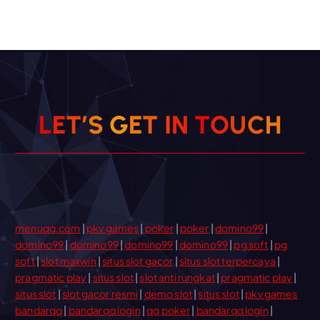
L
E
T
’
S
G
E
T
I
N
T
O
U
C
H
menuqq.com
|
pkv games
|
poker
|
poker
|
domino99
|
domino99
|
domino99
|
domino99
|
domino99
|
pg soft
|
pg
soft
|
slot maxwin
|
situs slot gacor
|
situs slot terpercaya
|
pragmatic play
|
situs slot
|
slot anti rungkat
|
pragmatic play
|
situs slot
|
slot gacor resmi
|
demo slot
|
situs slot
|
pkv games
bandarqq
|
bandarqq login
|
qq poker
|
bandarqq login
|