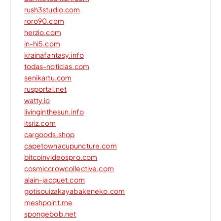
rush3studio.com
roro90.com
herzio.com
in-hi5.com
krainafantasy.info
todas-noticias.com
senikartu.com
rusportal.net
watty.io
livinginthesun.info
itsriz.com
cargoods.shop
capetownacupuncture.com
bitcoinvideospro.com
cosmiccrowcollective.com
alain-jacquet.com
gotisouizakayabakeneko.com
meshpoint.me
spongebob.net