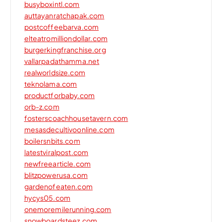
busyboxintl.com
auttayanratchapak.com
postcoffeebarva.com
elteatromilliondollar.com
burgerkingfranchise.org
vallarpadathamma.net
realworldsize.com
teknolama.com
productforbaby.com
orb-z.com
fosterscoachhousetavern.com
mesasdecultivoonline.com
boilersnbits.com
latestviralpost.com
newfreearticle.com
blitzpowerusa.com
gardenofeaten.com
hycys05.com
onemoremilerunning.com
snowboardsteez.com