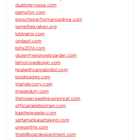
duatloterrassa.com
pamufon.com
porscheperformancedrive.com
tamethekraken.org
lutzinator.com
ondasrl.com
blife2016.com
glutenfreesnowboarder.com
lizmorrowdesign.com
healwithcannabidiol.com
kioskpages.com
trianglecurry.com
imagedum.com
thetowerswellnessretreat.com
officialgelatostrain.com
kaethejeweler.com
sattamatkasattaking.com
onepetlife.com
thebillboardexperiment.com