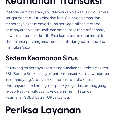
Keamanan Transaksi
Metode pembayaran yang ditawarkan oleh situs PKV Games
sangat penting untuk diperhatikan. Situs yang aman dan
terpercaya akan menyediakan berbagai pilihan metode
pembayaran yang mudah dan aman, seperti transfer bank,
e-wallet, atau kartu kredit. Pastikan situs tersebut memiliki
sistem enkripsi yang aman untuk melindungi data pribadi dan
transaksi Anda.
Sistem Keamanan Situs
Situs yang terpercaya akan menggunakan teknologi enkripsi
SSL (Secure Sockets Layer) untuk memastikan bahwa semua
informasi yang Anda kirimkan, seperti detail akun dan
pembayaran, terlindungi dari pihak yang tidak bertanggung
jawab. Pastikan situs yang Anda pilih memiliki tanda
keamanan SSL di bagian URL situsnya.
Periksa Layanan