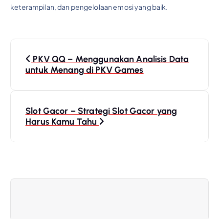
keterampilan, dan pengelolaan emosi yang baik.
P
PKV QQ – Menggunakan Analisis Data
o
untuk Menang di PKV Games
s
Slot Gacor – Strategi Slot Gacor yang
t
Harus Kamu Tahu
n
a
v
i