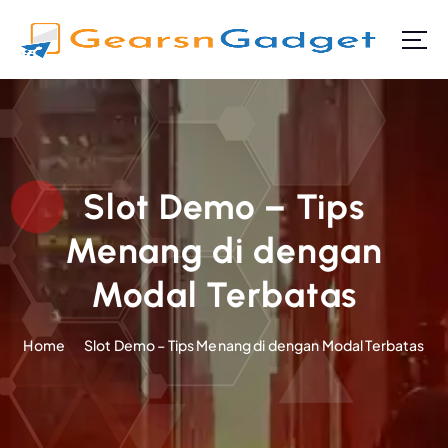
S
k
i
Dapatkan Deposit slot gacor dan pulsa di daftar situs judi online terbaik yang
p
menawarkan banyak fitur dan keuntungan.
t
o
c
o
n
Slot Demo – Tips
t
Menang di dengan
e
n
Modal Terbatas
t
Home
Slot Demo – Tips Menang di dengan Modal Terbatas