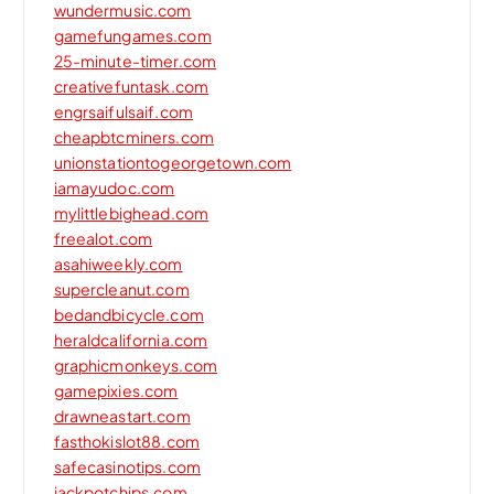
wundermusic.com
gamefungames.com
25-minute-timer.com
creativefuntask.com
engrsaifulsaif.com
cheapbtcminers.com
unionstationtogeorgetown.com
iamayudoc.com
mylittlebighead.com
freealot.com
asahiweekly.com
supercleanut.com
bedandbicycle.com
heraldcalifornia.com
graphicmonkeys.com
gamepixies.com
drawneastart.com
fasthokislot88.com
safecasinotips.com
jackpotchips.com