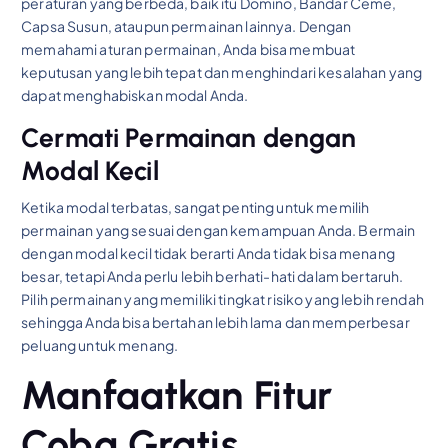
peraturan yang berbeda, baik itu Domino, Bandar Ceme,
Capsa Susun, ataupun permainan lainnya. Dengan
memahami aturan permainan, Anda bisa membuat
keputusan yang lebih tepat dan menghindari kesalahan yang
dapat menghabiskan modal Anda.
Cermati Permainan dengan
Modal Kecil
Ketika modal terbatas, sangat penting untuk memilih
permainan yang sesuai dengan kemampuan Anda. Bermain
dengan modal kecil tidak berarti Anda tidak bisa menang
besar, tetapi Anda perlu lebih berhati-hati dalam bertaruh.
Pilih permainan yang memiliki tingkat risiko yang lebih rendah
sehingga Anda bisa bertahan lebih lama dan memperbesar
peluang untuk menang.
Manfaatkan Fitur
Coba Gratis