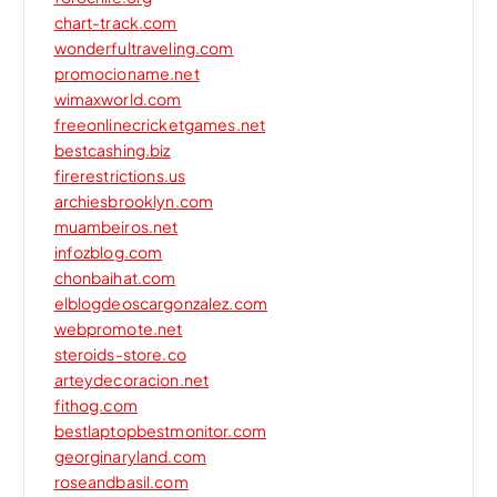
chart-track.com
wonderfultraveling.com
promocioname.net
wimaxworld.com
freeonlinecricketgames.net
bestcashing.biz
firerestrictions.us
archiesbrooklyn.com
muambeiros.net
infozblog.com
chonbaihat.com
elblogdeoscargonzalez.com
webpromote.net
steroids-store.co
arteydecoracion.net
fithog.com
bestlaptopbestmonitor.com
georginaryland.com
roseandbasil.com