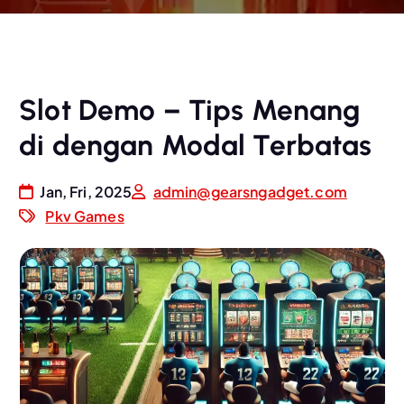
Slot Demo – Tips Menang
di dengan Modal Terbatas
Jan, Fri, 2025
admin@gearsngadget.com
Pkv Games