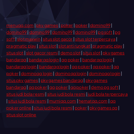
menuqq.com
|
pkv games
|
poker
|
poker
|
domino99
|
domino99
|
domino99
|
domino99
|
domino99
|
pg soft
|
pg
soft
|
slot maxwin
|
situs slot gacor
|
situs slot terpercaya
|
pragmatic play
|
situs slot
|
slot anti rungkat
|
pragmatic play
|
situs slot
|
slot gacor resmi
|
demo slot
|
situs slot
|
pkv games
bandarqq
|
bandarqq login
|
qq poker
|
bandarqq login
|
bandarqq login
|
bandarqq login
|
qq poker
|
qq poker
|
qq
poker
|
dominoqq login
|
dominoqq login
|
dominoqq login
|
situs pkv games
|
pkv games bandarqq
|
pkv games
bandarqq
|
qq poker
|
qq poker
|
qq poker
|
demo pg soft
|
situs judi bola resmi
|
situs judi bola resmi
|
judi bola terpercaya
|
situs judi bola resmi
|
murniqq.com
|
hematqq.com
|
qq
poker online
|
situs judi bola resmi
|
poker
|
pkv games qq
|
situs slot online