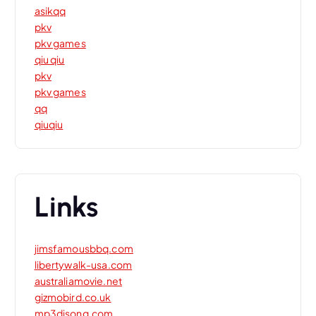
asikqq
pkv
pkv games
qiu qiu
pkv
pkv games
qq
qiuqiu
Links
jimsfamousbbq.com
libertywalk-usa.com
australiamovie.net
gizmobird.co.uk
mp3djsong.com