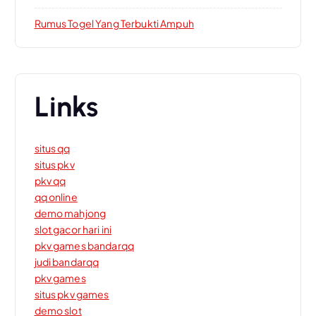
Rumus Togel Yang Terbukti Ampuh
Links
situs qq
situs pkv
pkv qq
qq online
demo mahjong
slot gacor hari ini
pkv games bandarqq
judi bandarqq
pkv games
situs pkv games
demo slot