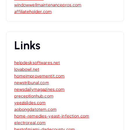
windowwellmaintenancepros.com
affiliateholder.com
Links
helpdesksoftwares.net
lovabowl.net
homeimprovementit.com
newstribunal.com
newsdailymagazines.com
preceptionhub.com
yeezislides.com
aobongdatotem.com
home-remedies-yeast-infection.com
electroreal.com
bestofmiami-dadecounty.com