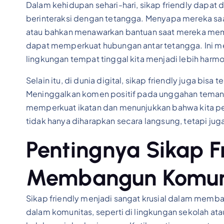
Dalam kehidupan sehari-hari, sikap friendly dapat d
berinteraksi dengan tetangga. Menyapa mereka saat
atau bahkan menawarkan bantuan saat mereka mem
dapat memperkuat hubungan antar tetangga. Ini m
lingkungan tempat tinggal kita menjadi lebih harmo
Selain itu, di dunia digital, sikap friendly juga bis
Meninggalkan komen positif pada unggahan teman
memperkuat ikatan dan menunjukkan bahwa kita pedul
tidak hanya diharapkan secara langsung, tetapi juga 
Pentingnya Sikap F
Membangun Komun
Sikap friendly menjadi sangat krusial dalam memb
dalam komunitas, seperti di lingkungan sekolah at