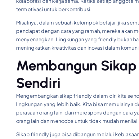
kolaborasi dan kerja sama. Ketika setiap anggota m
termotivasi untuk berkontribusi.
Misalnya, dalam sebuah kelompok belajar, jika s
pendapat dengan cara yang ramah, mereka akan men
menyenangkan. Lingkungan yang friendly bukan h
meningkatkan kreativitas dan inovasi dalam komuni
Membangun Sikap F
Sendiri
Mengembangkan sikap friendly dalam diri kita send
lingkungan yang lebih baik. Kita bisa memulain
perasaan orang lain, dan merespons dengan cara yang
orang lain dan mencoba untuk tidak mudah menilai 
Sikap friendly juga bisa dibangun melalui kebiasaa