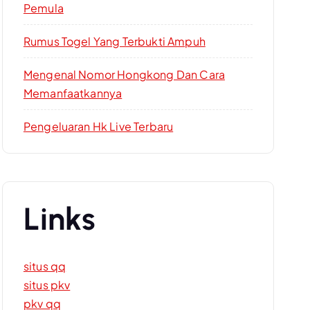
Pemula
Rumus Togel Yang Terbukti Ampuh
Mengenal Nomor Hongkong Dan Cara
Memanfaatkannya
Pengeluaran Hk Live Terbaru
Links
situs qq
situs pkv
pkv qq