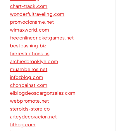
chart-track.com
wonderfultraveling.com
promocioname.net
wimaxworld.com
freeonlinecricketgames.net
bestcashing.biz
firerestrictions.us
archiesbrooklyn.com
muambeiros.net
infozblog.com
chonbaihat.com
elblogdeoscargonzalez.com
webpromote.net
steroids-store.co
arteydecoracion.net
fithog.com