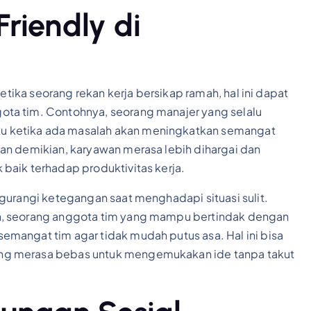
riendly di
Ketika seorang rekan kerja bersikap ramah, hal ini dapat
ta tim. Contohnya, seorang manajer yang selalu
u ketika ada masalah akan meningkatkan semangat
an demikian, karyawan merasa lebih dihargai dan
baik terhadap produktivitas kerja.
gurangi ketegangan saat menghadapi situasi sulit.
h, seorang anggota tim yang mampu bertindak dengan
mangat tim agar tidak mudah putus asa. Hal ini bisa
ng merasa bebas untuk mengemukakan ide tanpa takut