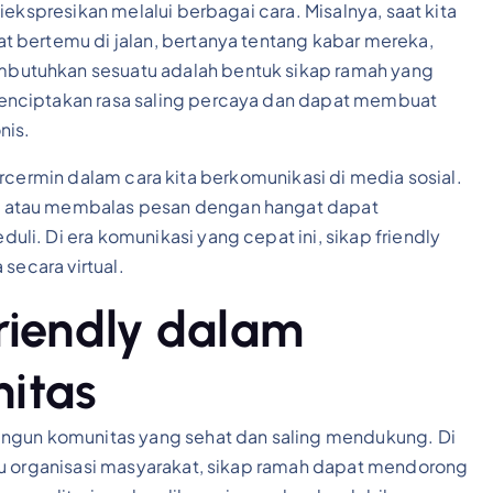
iekspresikan melalui berbagai cara. Misalnya, saat kita
 bertemu di jalan, bertanya tentang kabar mereka,
butuhkan sesuatu adalah bentuk sikap ramah yang
enciptakan rasa saling percaya dan dapat membuat
nis.
a tercermin dalam cara kita berkomunikasi di media sosial.
 atau membalas pesan dengan hangat dapat
i. Di era komunikasi yang cepat ini, sikap friendly
secara virtual.
riendly dalam
itas
angun komunitas yang sehat dan saling mendukung. Di
au organisasi masyarakat, sikap ramah dapat mendorong