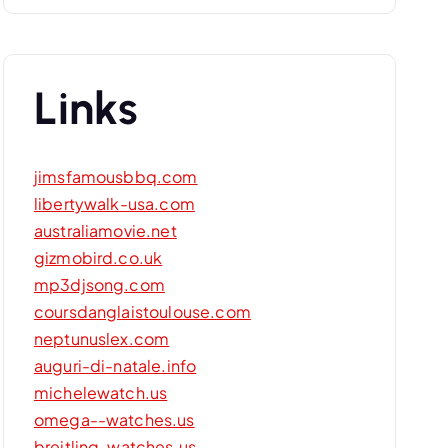
Links
jimsfamousbbq.com
libertywalk-usa.com
australiamovie.net
gizmobird.co.uk
mp3djsong.com
coursdanglaistoulouse.com
neptunuslex.com
auguri-di-natale.info
michelewatch.us
omega--watches.us
breitling-watches.us