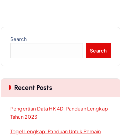
Search
Search
Recent Posts
Pengertian Data HK 4D: Panduan Lengkap
Tahun 2023
Togel Lengkap: Panduan Untuk Pemain