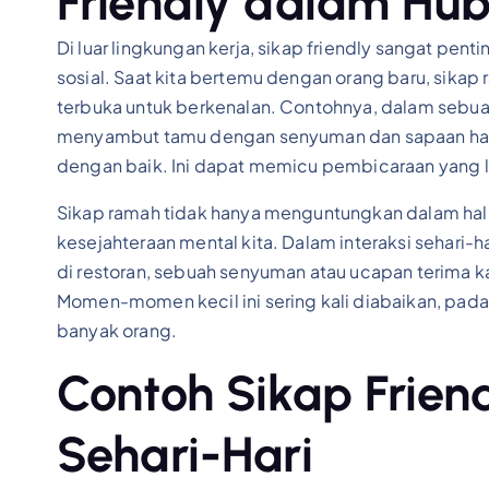
Friendly dalam Hub
Di luar lingkungan kerja, sikap friendly sangat
sosial. Saat kita bertemu dengan orang baru, sik
terbuka untuk berkenalan. Contohnya, dalam sebuah
menyambut tamu dengan senyuman dan sapaan han
dengan baik. Ini dapat memicu pembicaraan yang le
Sikap ramah tidak hanya menguntungkan dalam hal 
kesejahteraan mental kita. Dalam interaksi sehari-h
di restoran, sebuah senyuman atau ucapan terima k
Momen-momen kecil ini sering kali diabaikan, pad
banyak orang.
Contoh Sikap Frien
Sehari-Hari