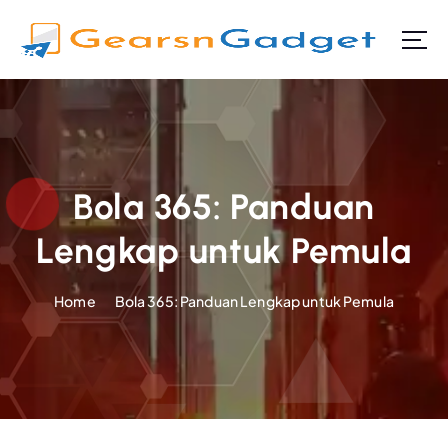
S
k
i
Dapatkan Deposit slot gacor dan pulsa di daftar situs judi online terbaik yang
p
menawarkan banyak fitur dan keuntungan.
t
o
c
o
n
Bola 365: Panduan
t
Lengkap untuk Pemula
e
n
t
Home
Bola 365: Panduan Lengkap untuk Pemula