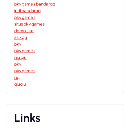
pkv games bandarqq
judi bandarqq
pkv games
situs pkv games
demo slot
asikqq
pkv
pkv games
qiu qiu
pkv
pkv games
qq
qiuqiu
Links