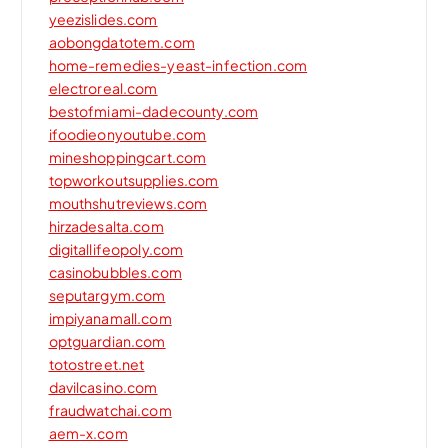
yeezislides.com
aobongdatotem.com
home-remedies-yeast-infection.com
electroreal.com
bestofmiami-dadecounty.com
ifoodieonyoutube.com
mineshoppingcart.com
topworkoutsupplies.com
mouthshutreviews.com
hirzadesalta.com
digitallifeopoly.com
casinobubbles.com
seputargym.com
impiyanamall.com
optguardian.com
totostreet.net
davilcasino.com
fraudwatchai.com
aem-x.com