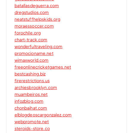
batallasdeguerra.com
dregstudios.com
neatstuffhelpskids.org
moraessoccer.com
forochile.org
chart-track.com
wonderfultraveling.com
promocioname.net
wimaxworld.com
freeonlinecricketgames.net
bestcashing.biz
firerestrictions.us
archiesbrooklyn.com
muambeiros.net
infozblog.com
chonbaihat.com
elblogdeoscargonzalez.com
webpromote.net
steroids-store.co