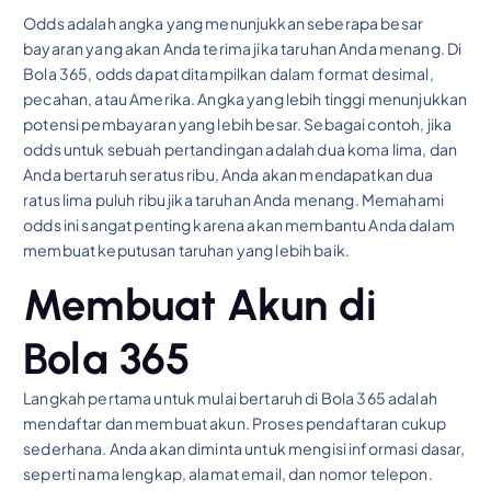
Odds adalah angka yang menunjukkan seberapa besar
bayaran yang akan Anda terima jika taruhan Anda menang. Di
Bola 365, odds dapat ditampilkan dalam format desimal,
pecahan, atau Amerika. Angka yang lebih tinggi menunjukkan
potensi pembayaran yang lebih besar. Sebagai contoh, jika
odds untuk sebuah pertandingan adalah dua koma lima, dan
Anda bertaruh seratus ribu, Anda akan mendapatkan dua
ratus lima puluh ribu jika taruhan Anda menang. Memahami
odds ini sangat penting karena akan membantu Anda dalam
membuat keputusan taruhan yang lebih baik.
Membuat Akun di
Bola 365
Langkah pertama untuk mulai bertaruh di Bola 365 adalah
mendaftar dan membuat akun. Proses pendaftaran cukup
sederhana. Anda akan diminta untuk mengisi informasi dasar,
seperti nama lengkap, alamat email, dan nomor telepon.