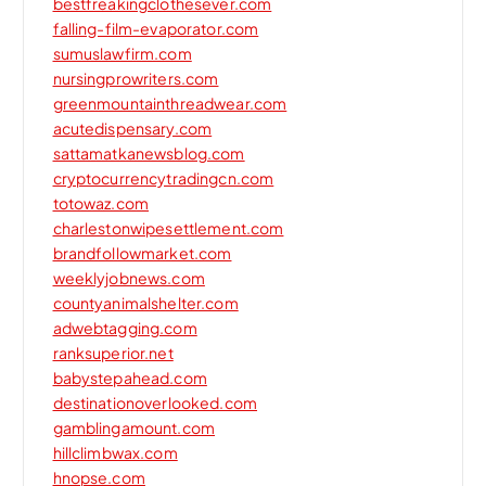
bestfreakingclothesever.com
falling-film-evaporator.com
sumuslawfirm.com
nursingprowriters.com
greenmountainthreadwear.com
acutedispensary.com
sattamatkanewsblog.com
cryptocurrencytradingcn.com
totowaz.com
charlestonwipesettlement.com
brandfollowmarket.com
weeklyjobnews.com
countyanimalshelter.com
adwebtagging.com
ranksuperior.net
babystepahead.com
destinationoverlooked.com
gamblingamount.com
hillclimbwax.com
hnopse.com