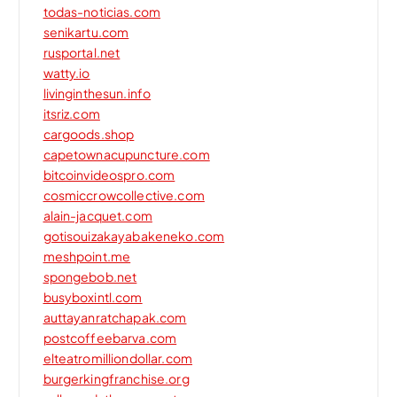
todas-noticias.com
senikartu.com
rusportal.net
watty.io
livinginthesun.info
itsriz.com
cargoods.shop
capetownacupuncture.com
bitcoinvideospro.com
cosmiccrowcollective.com
alain-jacquet.com
gotisouizakayabakeneko.com
meshpoint.me
spongebob.net
busyboxintl.com
auttayanratchapak.com
postcoffeebarva.com
elteatromilliondollar.com
burgerkingfranchise.org