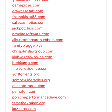
gamepixies.com
drawneastart.com
fasthokislot88.com
safecasinotips.com
jackpotchips.com
proelitesoftware.com
allcustomercarenumbers.com
familyblogger.xyz
chrisjohnslawgroup.com
klub-vulcan-online.com
breitkamp.com
tripleyresidence.com
softtorrents.org
somosvulnerables.org
duatloterrassa.com
pamufon.com
porscheperformancedrive.com
tamethekraken.org
lutzinator.com