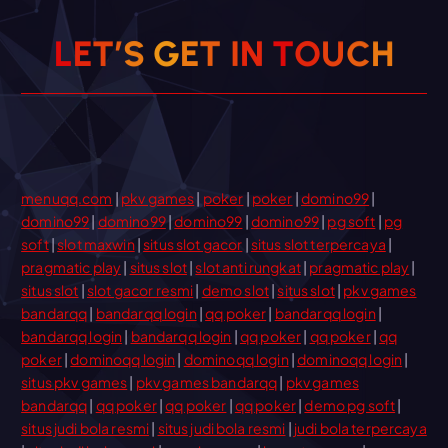
L
E
T
’
S
G
E
T
I
N
T
O
U
C
H
menuqq.com
|
pkv games
|
poker
|
poker
|
domino99
|
domino99
|
domino99
|
domino99
|
domino99
|
pg soft
|
pg
soft
|
slot maxwin
|
situs slot gacor
|
situs slot terpercaya
|
pragmatic play
|
situs slot
|
slot anti rungkat
|
pragmatic play
|
situs slot
|
slot gacor resmi
|
demo slot
|
situs slot
|
pkv games
bandarqq
|
bandarqq login
|
qq poker
|
bandarqq login
|
bandarqq login
|
bandarqq login
|
qq poker
|
qq poker
|
qq
poker
|
dominoqq login
|
dominoqq login
|
dominoqq login
|
situs pkv games
|
pkv games bandarqq
|
pkv games
bandarqq
|
qq poker
|
qq poker
|
qq poker
|
demo pg soft
|
situs judi bola resmi
|
situs judi bola resmi
|
judi bola terpercaya