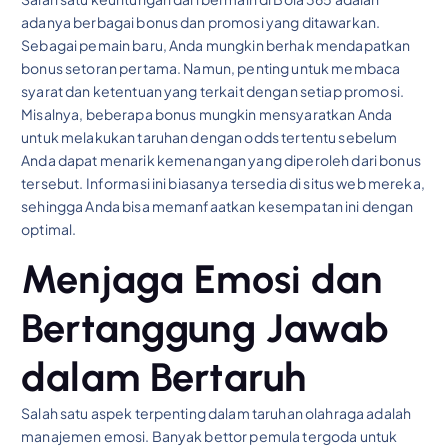
adanya berbagai bonus dan promosi yang ditawarkan.
Sebagai pemain baru, Anda mungkin berhak mendapatkan
bonus setoran pertama. Namun, penting untuk membaca
syarat dan ketentuan yang terkait dengan setiap promosi.
Misalnya, beberapa bonus mungkin mensyaratkan Anda
untuk melakukan taruhan dengan odds tertentu sebelum
Anda dapat menarik kemenangan yang diperoleh dari bonus
tersebut. Informasi ini biasanya tersedia di situs web mereka,
sehingga Anda bisa memanfaatkan kesempatan ini dengan
optimal.
Menjaga Emosi dan
Bertanggung Jawab
dalam Bertaruh
Salah satu aspek terpenting dalam taruhan olahraga adalah
manajemen emosi. Banyak bettor pemula tergoda untuk