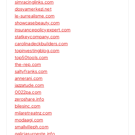
simracinglinks.com
dosyamerkezi.net
le-surrealisme.com
showcasebeauty.com
insurancepolicyexpert.com
statkeycompany.com
carolinadeckbuilders.com
topinvestingblog.com
top50tools.com
the-rep.com
saltyfranks.com
annerani.com
jazzatude.com
0022pa.com
zeroshare.info
bilesinc.com
milaretreatnz.com
modaagi.com
smallvilleph.com
galiciasuroeste.info