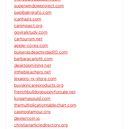
superwindowproject.com
papibakigrafo.com
icanhazjs.com
canimpact.org
goviralstudy.com
cartourism.net
apple-cores.com
pulserasdeactividad10.com
barbaracarlotti.com
desktopmining.net
inthebleachers.net
lexapro-rx-store.com
buyskincareproducts.org
frenchbulldogpuppyforsale.net
kogamasquid.com
themultiplicationtablechart.com
casinoglamour.org
dextercoin.io
christianarticledirectory.org