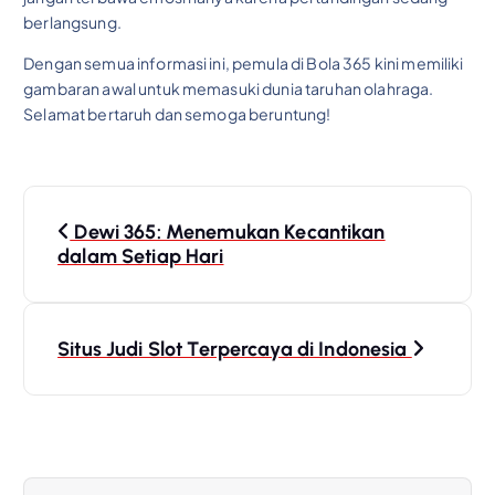
berlangsung.
Dengan semua informasi ini, pemula di Bola 365 kini memiliki
gambaran awal untuk memasuki dunia taruhan olahraga.
Selamat bertaruh dan semoga beruntung!
P
Dewi 365: Menemukan Kecantikan
o
dalam Setiap Hari
s
Situs Judi Slot Terpercaya di Indonesia
t
n
a