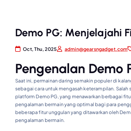
Demo PG: Menjelajahi Fi
Oct, Thu, 2025
admin@gearsngadget.com
Pengenalan Demo 
Saat ini, permainan daring semakin populer di kal
sebagai cara untuk mengasah keterampilan. Salah s
platform Demo PG, yang menawarkan berbagai fitur
pengalaman bermain yang optimal bagi para penggun
beberapa fitur unggulan yang ditawarkan oleh Demo
pengalaman bermain.