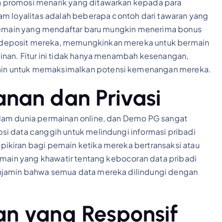
 promosi menarik yang ditawarkan kepada para
am loyalitas adalah beberapa contoh dari tawaran yang
g pemain yang mendaftar baru mungkin menerima bonus
 deposit mereka, memungkinkan mereka untuk bermain
inan. Fitur ini tidak hanya menambah kesenangan,
in untuk memaksimalkan potensi kemenangan mereka.
nan dan Privasi
lam dunia permainan online, dan Demo PG sangat
i data canggih untuk melindungi informasi pribadi
ikiran bagi pemain ketika mereka bertransaksi atau
pemain yang khawatir tentang kebocoran data pribadi
njamin bahwa semua data mereka dilindungi dengan
n yang Responsif