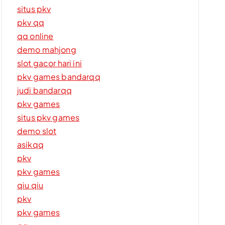
situs pkv
pkv qq
qq online
demo mahjong
slot gacor hari ini
pkv games bandarqq
judi bandarqq
pkv games
situs pkv games
demo slot
asikqq
pkv
pkv games
qiu qiu
pkv
pkv games