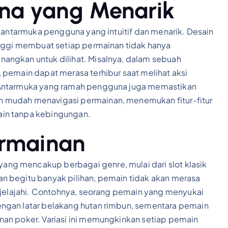
na yang Menarik
h antarmuka pengguna yang intuitif dan menarik. Desain
inggi membuat setiap permainan tidak hanya
angkan untuk dilihat. Misalnya, dalam sebuah
 pemain dapat merasa terhibur saat melihat aksi
 Antarmuka yang ramah pengguna juga memastikan
 mudah menavigasi permainan, menemukan fitur-fitur
ain tanpa kebingungan.
ermainan
ng mencakup berbagai genre, mulai dari slot klasik
n begitu banyak pilihan, pemain tidak akan merasa
dijelajahi. Contohnya, seorang pemain yang menyukai
ngan latar belakang hutan rimbun, sementara pemain
nan poker. Variasi ini memungkinkan setiap pemain