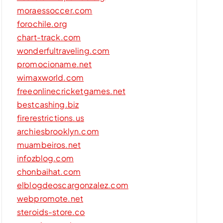
moraessoccer.com
forochile.org
chart-track.com
wonderfultraveling.com
promocioname.net
wimaxworld.com
freeonlinecricketgames.net
bestcashing.biz
firerestrictions.us
archiesbrooklyn.com
muambeiros.net
infozblog.com
chonbaihat.com
elblogdeoscargonzalez.com
webpromote.net
steroids-store.co