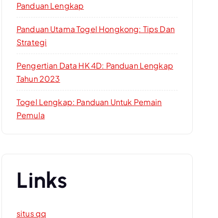
Panduan Lengkap
Panduan Utama Togel Hongkong: Tips Dan
Strategi
Pengertian Data HK 4D: Panduan Lengkap
Tahun 2023
Togel Lengkap: Panduan Untuk Pemain
Pemula
Links
situs qq