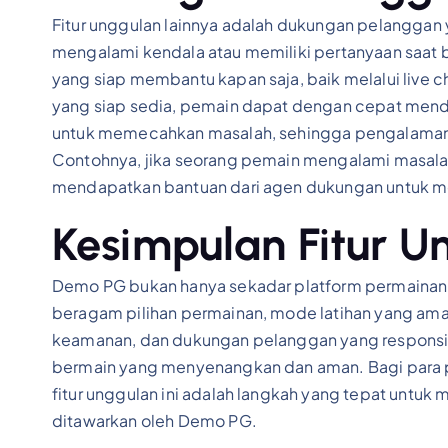
Fitur unggulan lainnya adalah dukungan pelanggan 
mengalami kendala atau memiliki pertanyaan saa
yang siap membantu kapan saja, baik melalui live 
yang siap sedia, pemain dapat dengan cepat mend
untuk memecahkan masalah, sehingga pengalaman
Contohnya, jika seorang pemain mengalami masala
mendapatkan bantuan dari agen dukungan untuk me
Kesimpulan Fitur U
Demo PG bukan hanya sekadar platform permainan
beragam pilihan permainan, mode latihan yang am
keamanan, dan dukungan pelanggan yang responsif
bermain yang menyenangkan dan aman. Bagi para p
fitur unggulan ini adalah langkah yang tepat untuk
ditawarkan oleh Demo PG.