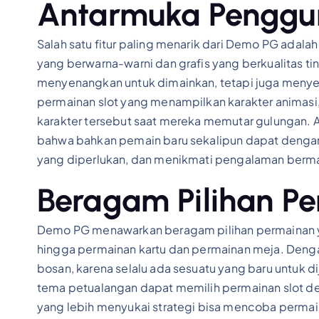
Antarmuka Penggu
Salah satu fitur paling menarik dari Demo PG adala
yang berwarna-warni dan grafis yang berkualitas t
menyenangkan untuk dimainkan, tetapi juga menyen
permainan slot yang menampilkan karakter animasi,
karakter tersebut saat mereka memutar gulungan.
bahwa bahkan pemain baru sekalipun dapat dengan
yang diperlukan, dan menikmati pengalaman berm
Beragam Pilihan P
Demo PG menawarkan beragam pilihan permainan ya
hingga permainan kartu dan permainan meja. Denga
bosan, karena selalu ada sesuatu yang baru untuk 
tema petualangan dapat memilih permainan slot de
yang lebih menyukai strategi bisa mencoba permai