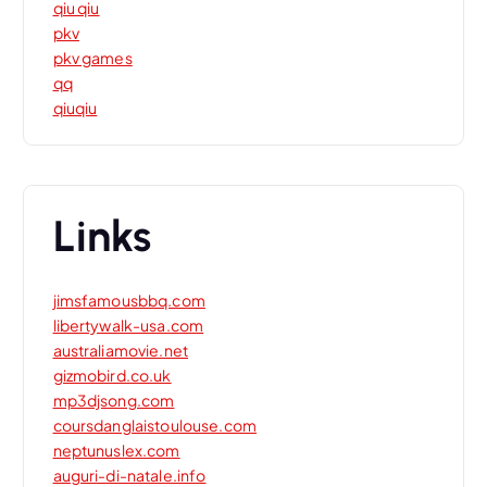
qiu qiu
pkv
pkv games
qq
qiuqiu
Links
jimsfamousbbq.com
libertywalk-usa.com
australiamovie.net
gizmobird.co.uk
mp3djsong.com
coursdanglaistoulouse.com
neptunuslex.com
auguri-di-natale.info