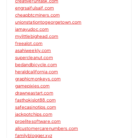
creativefuntask.com
engrsaifulsaif.com
cheapbtcminers.com
unionstationtogeorgetown.com
iamayudoc.com
mylittlebighead.com
freealot.com
asahiweekly.com
supercleanut.com
bedandbicycle.com
heraldcalifornia.com
graphicmonkeys.com
gamepixies.com
drawneastart.com
fasthokislot88.com
safecasinotips.com
jackpotchips.com
proelitesoftware.com
allcustomercarenumbers.com
familyblogger.xyz