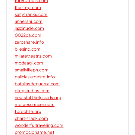
top50tools.com
the-rep.com
saltyfranks.com
annerani.com
jazzatude.com
0022pa.com
zeroshare.info
bilesinc.com
milaretreatnz.com
modaagi.com
smallvilleph.com
galiciasuroeste.info
batallasdeguerra.com
dregstudios.com
neatstuffhelpskids.org
moraessoccer.com
forochile.org
chart-track.com
wonderfultraveling.com
promocioname.net