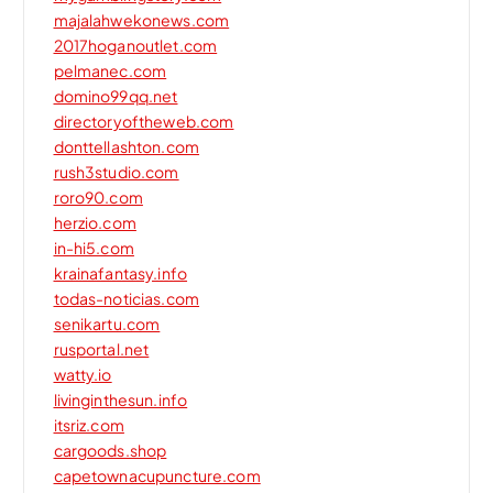
majalahwekonews.com
2017hoganoutlet.com
pelmanec.com
domino99qq.net
directoryoftheweb.com
donttellashton.com
rush3studio.com
roro90.com
herzio.com
in-hi5.com
krainafantasy.info
todas-noticias.com
senikartu.com
rusportal.net
watty.io
livinginthesun.info
itsriz.com
cargoods.shop
capetownacupuncture.com