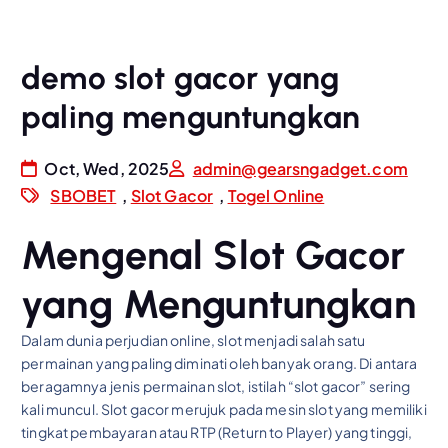
demo slot gacor yang
paling menguntungkan
Oct, Wed, 2025
admin@gearsngadget.com
SBOBET
,
Slot Gacor
,
Togel Online
Mengenal Slot Gacor
yang Menguntungkan
Dalam dunia perjudian online, slot menjadi salah satu
permainan yang paling diminati oleh banyak orang. Di antara
beragamnya jenis permainan slot, istilah “slot gacor” sering
kali muncul. Slot gacor merujuk pada mesin slot yang memiliki
tingkat pembayaran atau RTP (Return to Player) yang tinggi,