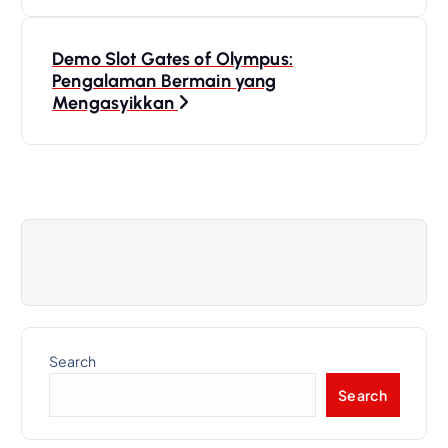
s
Demo Slot Gates of Olympus:
t
Pengalaman Bermain yang
Mengasyikkan
n
a
v
i
g
a
Search
Search
t