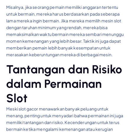
Misalnya, jika seorang pemain memiliki anggaran tertentu
untuk bermain, mereka harus berdasarkan pada seberapa
lama mereka ingin bermain. Jika mereka memilih mesin slot
dengan taruhan minimum yang rendah, mereka bisa
memaksimalkan waktu bermain mereka sembari menunggu
momen kemenangan yang lebih besar. Taktik ini juga dapat
memberikan pemain lebih banyak kesempatan untuk
merasakan keberuntungan mereka di berbagai mesin.
Tantangan dan Risiko
dalam Permainan
Slot
Meski slot gacor menawarkan banyak peluang untuk
menang, penting untuk menyadari bahwa permainan ini juga
memiliki tantangan dan risiko. Kecenderungan untuk terus
bermain ketika mengalami kemenangan atau kerugian