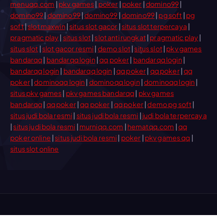
menuqq.com
|
pkv games
|
poker
|
poker
|
domino99
|
domino99
|
domino99
|
domino99
|
domino99
|
pg soft
|
pg
soft
|
slot maxwin
|
situs slot gacor
|
situs slot terpercaya
|
pragmatic play
|
situs slot
|
slot anti rungkat
|
pragmatic play
|
situs slot
|
slot gacor resmi
|
demo slot
|
situs slot
|
pkv games
bandarqq
|
bandarqq login
|
qq poker
|
bandarqq login
|
bandarqq login
|
bandarqq login
|
qq poker
|
qq poker
|
qq
poker
|
dominoqq login
|
dominoqq login
|
dominoqq login
|
situs pkv games
|
pkv games bandarqq
|
pkv games
bandarqq
|
qq poker
|
qq poker
|
qq poker
|
demo pg soft
|
situs judi bola resmi
|
situs judi bola resmi
|
judi bola terpercaya
|
situs judi bola resmi
|
murniqq.com
|
hematqq.com
|
qq
poker online
|
situs judi bola resmi
|
poker
|
pkv games qq
|
situs slot online