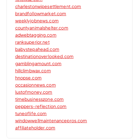
charlestonwipesettlement.com
brandfollowmarket.com
weeklyjobnews.com
countyanimalshelter.com
adwebtagging.com
ranksuperior.net
babystepahead.com
destinationoverlooked.com
gamblingamount.com
hillclimbwax.com
hnopse.com
occasionnews.com
lustofmoney.com
timebusinesszone.com
peppers-reflection.com
tuneoflife.com
windowwellmaintenancepros.com
affiliateholder.com