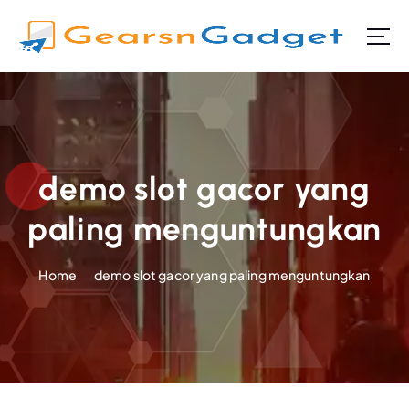
S
k
i
Dapatkan Deposit slot gacor dan pulsa di daftar situs judi online terbaik yang
p
menawarkan banyak fitur dan keuntungan.
t
o
c
o
n
demo slot gacor yang
t
paling menguntungkan
e
n
t
Home
demo slot gacor yang paling menguntungkan