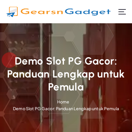
S
k
i
Dapatkan Deposit slot gacor dan pulsa di daftar situs judi online terbaik yang
p
menawarkan banyak fitur dan keuntungan.
t
o
c
o
n
Demo Slot PG Gacor:
t
Panduan Lengkap untuk
e
n
Pemula
t
Home
Demo Slot PG Gacor: Panduan Lengkap untuk Pemula