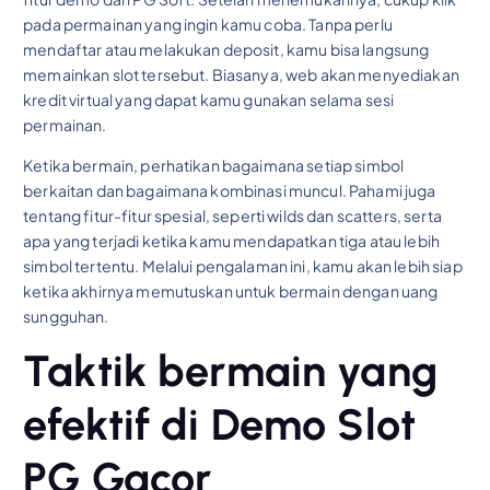
pada permainan yang ingin kamu coba. Tanpa perlu
mendaftar atau melakukan deposit, kamu bisa langsung
memainkan slot tersebut. Biasanya, web akan menyediakan
kredit virtual yang dapat kamu gunakan selama sesi
permainan.
Ketika bermain, perhatikan bagaimana setiap simbol
berkaitan dan bagaimana kombinasi muncul. Pahami juga
tentang fitur-fitur spesial, seperti wilds dan scatters, serta
apa yang terjadi ketika kamu mendapatkan tiga atau lebih
simbol tertentu. Melalui pengalaman ini, kamu akan lebih siap
ketika akhirnya memutuskan untuk bermain dengan uang
sungguhan.
Taktik bermain yang
efektif di Demo Slot
PG Gacor