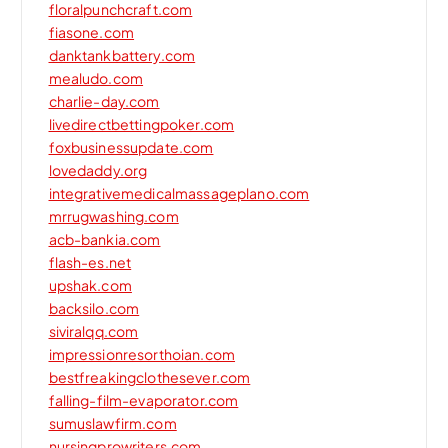
floralpunchcraft.com
fiasone.com
danktankbattery.com
mealudo.com
charlie-day.com
livedirectbettingpoker.com
foxbusinessupdate.com
lovedaddy.org
integrativemedicalmassageplano.com
mrrugwashing.com
acb-bankia.com
flash-es.net
upshak.com
backsilo.com
siviralqq.com
impressionresorthoian.com
bestfreakingclothesever.com
falling-film-evaporator.com
sumuslawfirm.com
nursingprowriters.com