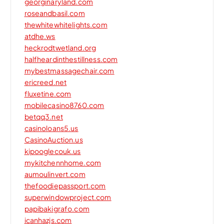
georginaryland.com
roseandbasil.com
thewhitewhitelights.com
atdhe.ws
heckrodtwetland.org
halfheardinthestillness.com
mybestmassagechair.com
ericreed.net
fluxetine.com
mobilecasino8760.com
betqq3.net
casinoloans5.us
CasinoAuction.us
kipooglecouk.us
mykitchennhome.com
aumoulinvert.com
thefoodiepassport.com
superwindowproject.com
papibakigrafo.com
icanhazjs.com