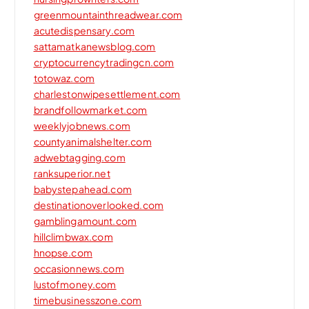
greenmountainthreadwear.com
acutedispensary.com
sattamatkanewsblog.com
cryptocurrencytradingcn.com
totowaz.com
charlestonwipesettlement.com
brandfollowmarket.com
weeklyjobnews.com
countyanimalshelter.com
adwebtagging.com
ranksuperior.net
babystepahead.com
destinationoverlooked.com
gamblingamount.com
hillclimbwax.com
hnopse.com
occasionnews.com
lustofmoney.com
timebusinesszone.com