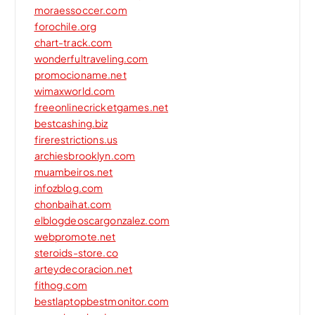
moraessoccer.com
forochile.org
chart-track.com
wonderfultraveling.com
promocioname.net
wimaxworld.com
freeonlinecricketgames.net
bestcashing.biz
firerestrictions.us
archiesbrooklyn.com
muambeiros.net
infozblog.com
chonbaihat.com
elblogdeoscargonzalez.com
webpromote.net
steroids-store.co
arteydecoracion.net
fithog.com
bestlaptopbestmonitor.com