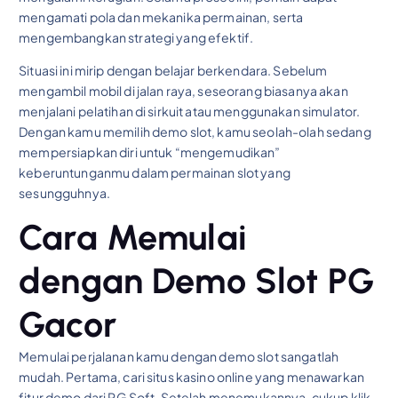
mengamati pola dan mekanika permainan, serta
mengembangkan strategi yang efektif.
Situasi ini mirip dengan belajar berkendara. Sebelum
mengambil mobil di jalan raya, seseorang biasanya akan
menjalani pelatihan di sirkuit atau menggunakan simulator.
Dengan kamu memilih demo slot, kamu seolah-olah sedang
mempersiapkan diri untuk “mengemudikan”
keberuntunganmu dalam permainan slot yang
sesungguhnya.
Cara Memulai
dengan Demo Slot PG
Gacor
Memulai perjalanan kamu dengan demo slot sangatlah
mudah. Pertama, cari situs kasino online yang menawarkan
fitur demo dari PG Soft. Setelah menemukannya, cukup klik