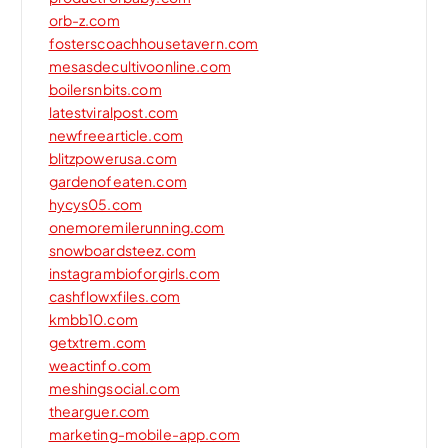
orb-z.com
fosterscoachhousetavern.com
mesasdecultivoonline.com
boilersnbits.com
latestviralpost.com
newfreearticle.com
blitzpowerusa.com
gardenofeaten.com
hycys05.com
onemoremilerunning.com
snowboardsteez.com
instagrambioforgirls.com
cashflowxfiles.com
kmbb10.com
getxtrem.com
weactinfo.com
meshingsocial.com
thearguer.com
marketing-mobile-app.com