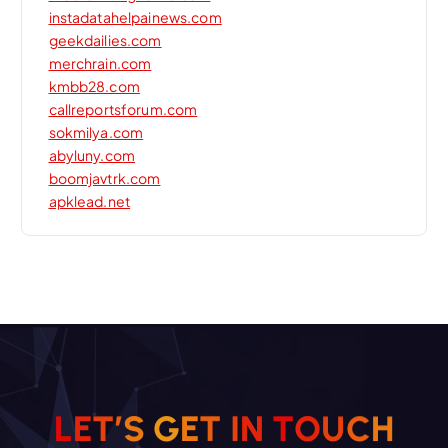
instadatahelpainews.com
geekdailies.com
merchrain.com
kmbb28.com
callreportsforum.com
sokmilya.com
abyluny.com
boomjavtrk.com
apklead.net
L
E
T
’
S
G
E
T
I
N
T
O
U
C
H