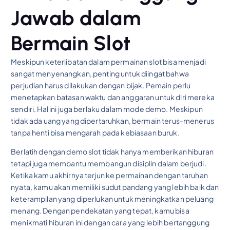
Jawab dalam
Bermain Slot
Meskipun keterlibatan dalam permainan slot bisa menjadi
sangat menyenangkan, penting untuk diingat bahwa
perjudian harus dilakukan dengan bijak. Pemain perlu
menetapkan batasan waktu dan anggaran untuk diri mereka
sendiri. Hal ini juga berlaku dalam mode demo. Meskipun
tidak ada uang yang dipertaruhkan, bermain terus-menerus
tanpa henti bisa mengarah pada kebiasaan buruk.
Berlatih dengan demo slot tidak hanya memberikan hiburan
tetapi juga membantu membangun disiplin dalam berjudi.
Ketika kamu akhirnya terjun ke permainan dengan taruhan
nyata, kamu akan memiliki sudut pandang yang lebih baik dan
keterampilan yang diperlukan untuk meningkatkan peluang
menang. Dengan pendekatan yang tepat, kamu bisa
menikmati hiburan ini dengan cara yang lebih bertanggung