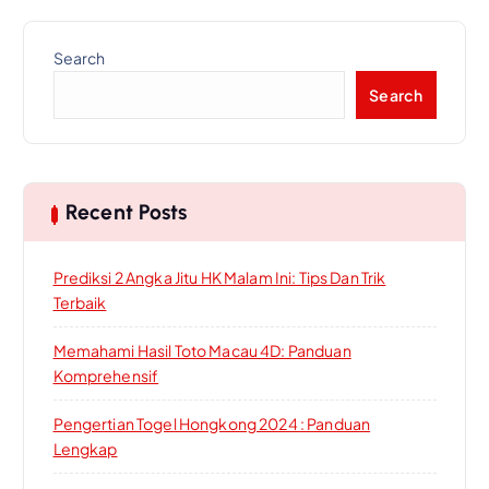
g
Search
a
Search
t
i
Recent Posts
o
Prediksi 2 Angka Jitu HK Malam Ini: Tips Dan Trik
n
Terbaik
Memahami Hasil Toto Macau 4D: Panduan
Komprehensif
Pengertian Togel Hongkong 2024 : Panduan
Lengkap