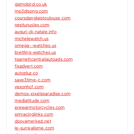
gizmobird.co.uk
mp3djsong.com
coursdanglaistoulouse.com
neptunuslex.com
auguri-di-natale.info
michelewatch.us
omega--watches.us
breitling-watches.us
tgarnettcentrallautoads.com
fixadvert.com
autopluz.co
save3time-c.com
vexonhcf.com
demos-pixelsparadise.com
mediatitude.com
prewarmotorcycles.com
simracinglinks.com
dosyamerkezi.net
le-surrealisme.com