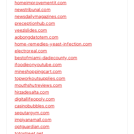
homeimprovementit.com
newstribunal.com
newsdailymagazines.com
preceptionhub.com
yeezislides.com
aobongdatotem.com
home-remedies-yeast-infection.com
electroreal.com
bestofmiami-dadecounty.com
ifoodieonyoutube.com
mineshoppingcart.com
topworkoutsupplies.com
mouthshutreviews.com
hirzadesalta.com
digitallifeopoly.com
casinobubbles.com
seputargym.com
impiyanamall.com
optguardian.com
totostreet.net