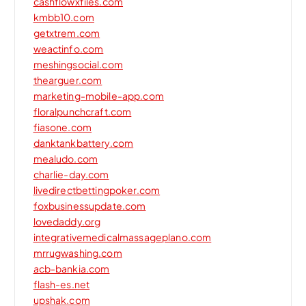
cashflowxfiles.com
kmbb10.com
getxtrem.com
weactinfo.com
meshingsocial.com
thearguer.com
marketing-mobile-app.com
floralpunchcraft.com
fiasone.com
danktankbattery.com
mealudo.com
charlie-day.com
livedirectbettingpoker.com
foxbusinessupdate.com
lovedaddy.org
integrativemedicalmassageplano.com
mrrugwashing.com
acb-bankia.com
flash-es.net
upshak.com