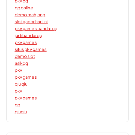
pkv qq
qq online
demo mahjong
slot gacor hari ini
pkv games bandarqq
judi bandarqq
pkv games
situs pkv games
demo slot
asikqq
pkv
pkv games
qiu qiu
pkv
pkv games
qq
qiuqiu