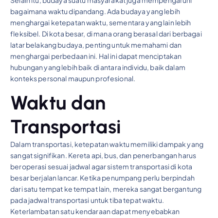
Selain itu, budaya suatu masyarakat juga mempengaruhi
bagaimana waktu dipandang. Ada budaya yang lebih
menghargai ketepatan waktu, sementara yang lain lebih
fleksibel. Di kota besar, di mana orang berasal dari berbagai
latar belakang budaya, penting untuk memahami dan
menghargai perbedaan ini. Hal ini dapat menciptakan
hubungan yang lebih baik di antara individu, baik dalam
konteks personal maupun profesional.
Waktu dan
Transportasi
Dalam transportasi, ketepatan waktu memiliki dampak yang
sangat signifikan. Kereta api, bus, dan penerbangan harus
beroperasi sesuai jadwal agar sistem transportasi di kota
besar berjalan lancar. Ketika penumpang perlu berpindah
dari satu tempat ke tempat lain, mereka sangat bergantung
pada jadwal transportasi untuk tiba tepat waktu.
Keterlambatan satu kendaraan dapat menyebabkan