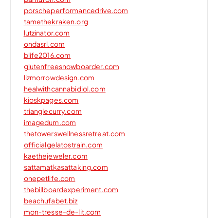
porscheperformancedrive.com
tamethekraken.org
lutzinator.com
ondasrl.com
blife2016.com
glutenfreesnowboarder.com
lizmorrowdesign.com
healwithcannabidiol.com
kioskpages.com
trianglecurry.com
imagedum.com
thetowerswellnessretreat.com
officialgelatostrain.com
kaethejeweler.com
sattamatkasattaking.com
onepetlife.com
thebillboardexperiment.com
beachufabet.biz
mon-tresse-de-lit.com