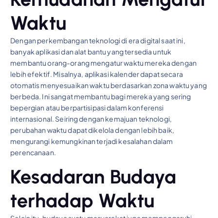
Waktu
Dengan perkembangan teknologi di era digital saat ini,
banyak aplikasi dan alat bantu yang tersedia untuk
membantu orang-orang mengatur waktu mereka dengan
lebih efektif. Misalnya, aplikasi kalender dapat secara
otomatis menyesuaikan waktu berdasarkan zona waktu yang
berbeda. Ini sangat membantu bagi mereka yang sering
bepergian atau berpartisipasi dalam konferensi
internasional. Seiring dengan kemajuan teknologi,
perubahan waktu dapat dikelola dengan lebih baik,
mengurangi kemungkinan terjadi kesalahan dalam
perencanaan.
Kesadaran Budaya
terhadap Waktu