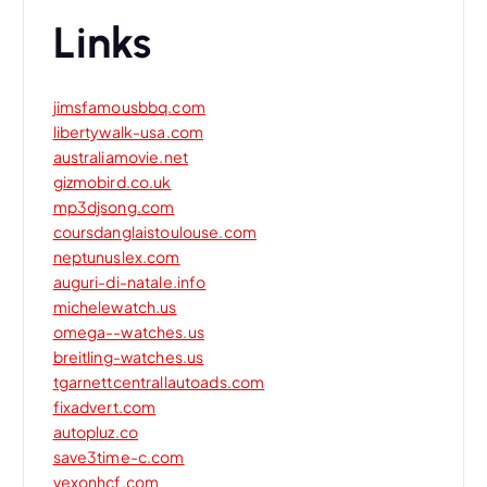
Links
jimsfamousbbq.com
libertywalk-usa.com
australiamovie.net
gizmobird.co.uk
mp3djsong.com
coursdanglaistoulouse.com
neptunuslex.com
auguri-di-natale.info
michelewatch.us
omega--watches.us
breitling-watches.us
tgarnettcentrallautoads.com
fixadvert.com
autopluz.co
save3time-c.com
vexonhcf.com