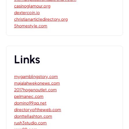
casinoglamour.org
dextercoin.io
christianarticledirectory.org
5homestyle.com
Links
mygamblingstory.com
majalahwekonews.com
2017hoganoutlet.com
pelmanec.com
domino99qq.net
directoryoftheweb.com
donttellashton.com
rush3studio.com