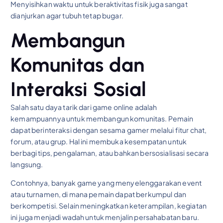
Menyisihkan waktu untuk beraktivitas fisik juga sangat
dianjurkan agar tubuh tetap bugar.
Membangun
Komunitas dan
Interaksi Sosial
Salah satu daya tarik dari game online adalah
kemampuannya untuk membangun komunitas. Pemain
dapat berinteraksi dengan sesama gamer melalui fitur chat,
forum, atau grup. Hal ini membuka kesempatan untuk
berbagi tips, pengalaman, atau bahkan bersosialisasi secara
langsung.
Contohnya, banyak game yang menyelenggarakan event
atau turnamen, di mana pemain dapat berkumpul dan
berkompetisi. Selain meningkatkan keterampilan, kegiatan
ini juga menjadi wadah untuk menjalin persahabatan baru.