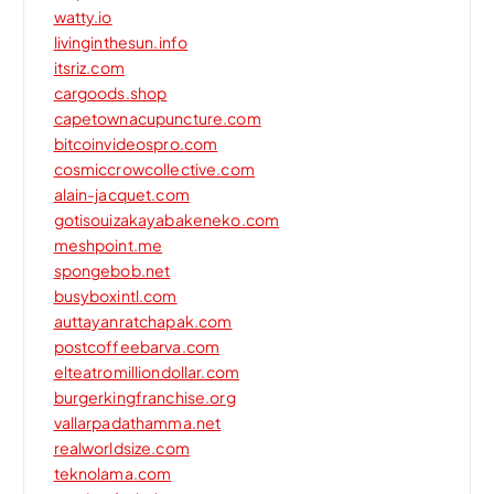
watty.io
livinginthesun.info
itsriz.com
cargoods.shop
capetownacupuncture.com
bitcoinvideospro.com
cosmiccrowcollective.com
alain-jacquet.com
gotisouizakayabakeneko.com
meshpoint.me
spongebob.net
busyboxintl.com
auttayanratchapak.com
postcoffeebarva.com
elteatromilliondollar.com
burgerkingfranchise.org
vallarpadathamma.net
realworldsize.com
teknolama.com