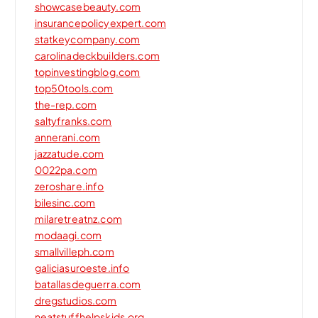
showcasebeauty.com
insurancepolicyexpert.com
statkeycompany.com
carolinadeckbuilders.com
topinvestingblog.com
top50tools.com
the-rep.com
saltyfranks.com
annerani.com
jazzatude.com
0022pa.com
zeroshare.info
bilesinc.com
milaretreatnz.com
modaagi.com
smallvilleph.com
galiciasuroeste.info
batallasdeguerra.com
dregstudios.com
neatstuffhelpskids.org