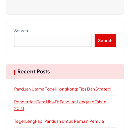
i
g
Search
a
Search
t
i
Recent Posts
o
Panduan Utama Togel Hongkong: Tips Dan Strategi
n
Pengertian Data HK 4D: Panduan Lengkap Tahun
2023
Togel Lengkap: Panduan Untuk Pemain Pemula