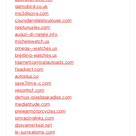
gizmobird.co.uk
mp3djsong.com
coursdanglaistoulouse.com
neptunuslex.com
auguri-di-natale.info
michelewatch.us
omega--watches.us
breitling-watches.us
tgarnettcentrallautoads.com
fixadvert.com
autopluz.co
save3time-c.com
vexonhcf.com
demos-pixelsparadise.com
mediatitude.com
prewarmotorcycles.com
simracinglinks.com
dosyamerkezi.net
le-surrealisme.com