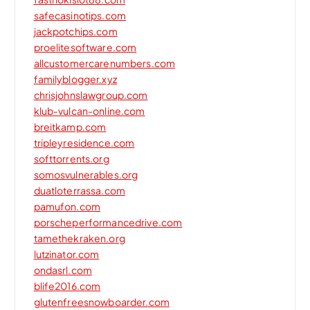
safecasinotips.com
jackpotchips.com
proelitesoftware.com
allcustomercarenumbers.com
familyblogger.xyz
chrisjohnslawgroup.com
klub-vulcan-online.com
breitkamp.com
tripleyresidence.com
softtorrents.org
somosvulnerables.org
duatloterrassa.com
pamufon.com
porscheperformancedrive.com
tamethekraken.org
lutzinator.com
ondasrl.com
blife2016.com
glutenfreesnowboarder.com