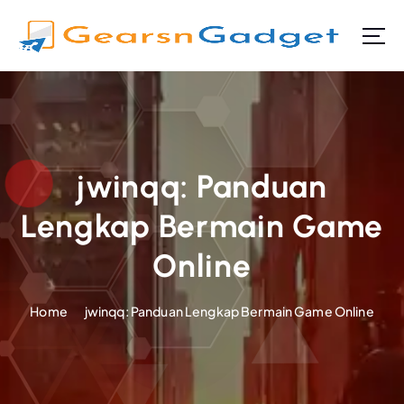
S
k
i
Dapatkan Deposit slot gacor dan pulsa di daftar situs judi online terbaik yang
p
menawarkan banyak fitur dan keuntungan.
t
o
c
o
n
jwinqq: Panduan
t
Lengkap Bermain Game
e
n
Online
t
Home
jwinqq: Panduan Lengkap Bermain Game Online