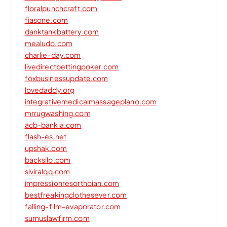
floralpunchcraft.com
fiasone.com
danktankbattery.com
mealudo.com
charlie-day.com
livedirectbettingpoker.com
foxbusinessupdate.com
lovedaddy.org
integrativemedicalmassageplano.com
mrrugwashing.com
acb-bankia.com
flash-es.net
upshak.com
backsilo.com
siviralqq.com
impressionresorthoian.com
bestfreakingclothesever.com
falling-film-evaporator.com
sumuslawfirm.com