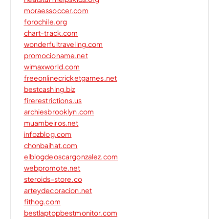
moraessoccer.com
forochile.org
chart-track.com
wonderfultraveling.com
promocioname.net
wimaxworld.com
freeonlinecricketgames.net
bestcashing.biz
firerestrictions.us
archiesbrooklyn.com
muambeiros.net
infozblog.com
chonbaihat.com
elblogdeoscargonzalez.com
webpromote.net
steroids-store.co
arteydecoracion.net
fithog.com
bestlaptopbestmonitor.com