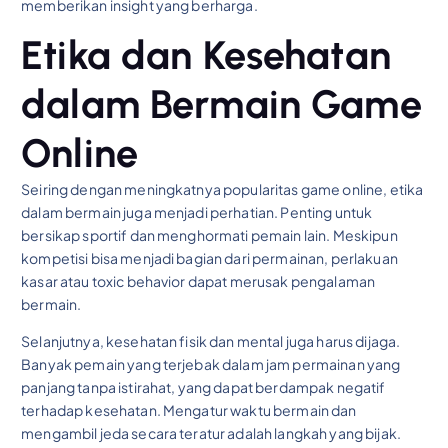
memberikan insight yang berharga.
Etika dan Kesehatan
dalam Bermain Game
Online
Seiring dengan meningkatnya popularitas game online, etika
dalam bermain juga menjadi perhatian. Penting untuk
bersikap sportif dan menghormati pemain lain. Meskipun
kompetisi bisa menjadi bagian dari permainan, perlakuan
kasar atau toxic behavior dapat merusak pengalaman
bermain.
Selanjutnya, kesehatan fisik dan mental juga harus dijaga.
Banyak pemain yang terjebak dalam jam permainan yang
panjang tanpa istirahat, yang dapat berdampak negatif
terhadap kesehatan. Mengatur waktu bermain dan
mengambil jeda secara teratur adalah langkah yang bijak.