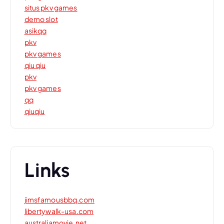
situs pkv games
demo slot
asikqq
pkv
pkv games
qiu qiu
pkv
pkv games
qq
qiuqiu
Links
jimsfamousbbq.com
libertywalk-usa.com
australiamovie.net