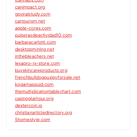
canimpact.org
goviralstudy.com
cartourism.net
apple-cores.com
pulserasdeactividad10.com
barbaracarlotti.com
desktopmining.net
inthebleachers.net
lexapro-rx-store.com
buyskincareproducts.org
frenchbulldogpuppyforsale.net
kogamasquid.com
themultiplicationtablechart.com
casinoglamour.org
dextercoin.io
christianarticledirectory.org
5homestyle.com