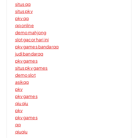
situs qq
situs pkv
pkv qq
qq online
demo mahjong
slot gacor hari ini
pkv games bandarqq
judi bandarqq
pkv games
situs pkv games
demo slot
asikqq
pkv
pkv games
qiu qiu
pkv
pkv games
qq
qiuqiu