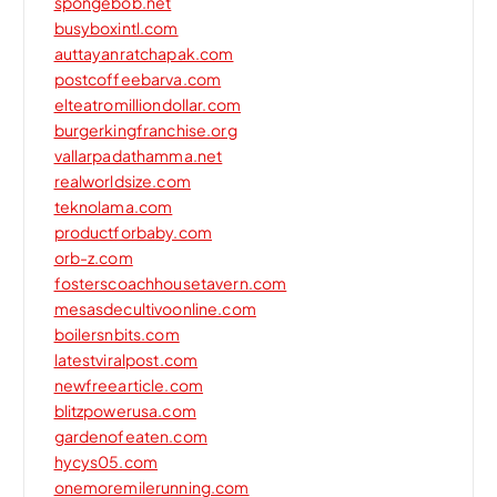
spongebob.net
busyboxintl.com
auttayanratchapak.com
postcoffeebarva.com
elteatromilliondollar.com
burgerkingfranchise.org
vallarpadathamma.net
realworldsize.com
teknolama.com
productforbaby.com
orb-z.com
fosterscoachhousetavern.com
mesasdecultivoonline.com
boilersnbits.com
latestviralpost.com
newfreearticle.com
blitzpowerusa.com
gardenofeaten.com
hycys05.com
onemoremilerunning.com