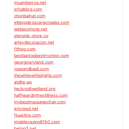
muambeiros.net
infozblog.com
chonbaihat.com
elblogdeoscargonzalez.com
webpromote.net
steroids-store.co
arteydecoracion.net
fithog.com
bestlaptopbestmonitor.com
georginaryland.com
roseandbasil.com
thewhitewhitelights.com
atdhe.ws
heckrodtwetland.org
halfheardinthestillness.com
mybestmassagechair.com
ericreed.net
fluxetine.com
mobilecasino8760.com
betqq3.net