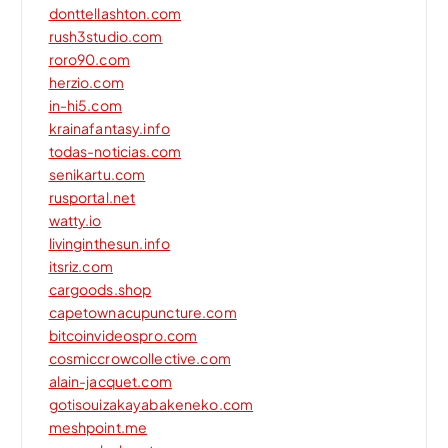
donttellashton.com
rush3studio.com
roro90.com
herzio.com
in-hi5.com
krainafantasy.info
todas-noticias.com
senikartu.com
rusportal.net
watty.io
livinginthesun.info
itsriz.com
cargoods.shop
capetownacupuncture.com
bitcoinvideospro.com
cosmiccrowcollective.com
alain-jacquet.com
gotisouizakayabakeneko.com
meshpoint.me