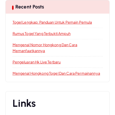
i
Recent Posts
o
Togel Lengkap: Panduan Untuk Pemain Pemula
n
Rumus Togel Yang Terbukti Ampuh
Mengenal Nomor Hongkong Dan Cara
Memanfaatkannya
Pengeluaran Hk Live Terbaru
Mengenal Hongkong Togel Dan Cara Permainannya
Links