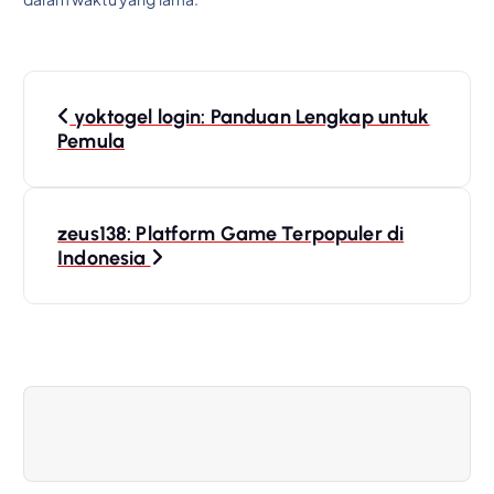
P
yoktogel login: Panduan Lengkap untuk
o
Pemula
s
zeus138: Platform Game Terpopuler di
t
Indonesia
n
a
v
i