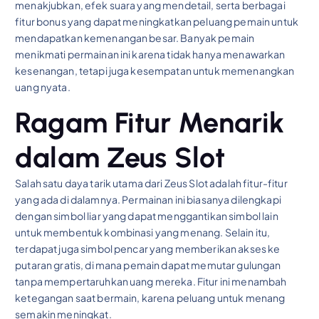
menakjubkan, efek suara yang mendetail, serta berbagai
fitur bonus yang dapat meningkatkan peluang pemain untuk
mendapatkan kemenangan besar. Banyak pemain
menikmati permainan ini karena tidak hanya menawarkan
kesenangan, tetapi juga kesempatan untuk memenangkan
uang nyata.
Ragam Fitur Menarik
dalam Zeus Slot
Salah satu daya tarik utama dari Zeus Slot adalah fitur-fitur
yang ada di dalamnya. Permainan ini biasanya dilengkapi
dengan simbol liar yang dapat menggantikan simbol lain
untuk membentuk kombinasi yang menang. Selain itu,
terdapat juga simbol pencar yang memberikan akses ke
putaran gratis, di mana pemain dapat memutar gulungan
tanpa mempertaruhkan uang mereka. Fitur ini menambah
ketegangan saat bermain, karena peluang untuk menang
semakin meningkat.