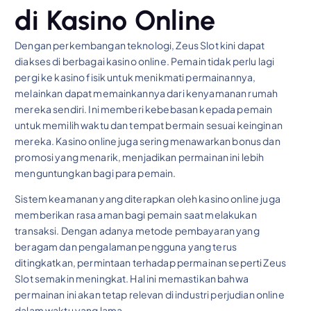
di Kasino Online
Dengan perkembangan teknologi, Zeus Slot kini dapat
diakses di berbagai kasino online. Pemain tidak perlu lagi
pergi ke kasino fisik untuk menikmati permainannya,
melainkan dapat memainkannya dari kenyamanan rumah
mereka sendiri. Ini memberi kebebasan kepada pemain
untuk memilih waktu dan tempat bermain sesuai keinginan
mereka. Kasino online juga sering menawarkan bonus dan
promosi yang menarik, menjadikan permainan ini lebih
menguntungkan bagi para pemain.
Sistem keamanan yang diterapkan oleh kasino online juga
memberikan rasa aman bagi pemain saat melakukan
transaksi. Dengan adanya metode pembayaran yang
beragam dan pengalaman pengguna yang terus
ditingkatkan, permintaan terhadap permainan seperti Zeus
Slot semakin meningkat. Hal ini memastikan bahwa
permainan ini akan tetap relevan di industri perjudian online
dalam waktu yang lama.