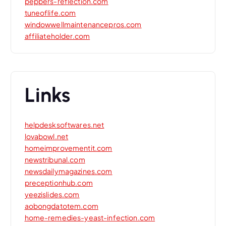
peppers-reflection.com
tuneoflife.com
windowwellmaintenancepros.com
affiliateholder.com
Links
helpdesksoftwares.net
lovabowl.net
homeimprovementit.com
newstribunal.com
newsdailymagazines.com
preceptionhub.com
yeezislides.com
aobongdatotem.com
home-remedies-yeast-infection.com