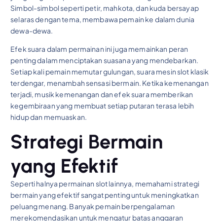
Simbol-simbol seperti petir, mahkota, dan kuda bersayap
selaras dengan tema, membawa pemain ke dalam dunia
dewa-dewa.
Efek suara dalam permainan ini juga memainkan peran
penting dalam menciptakan suasana yang mendebarkan.
Setiap kali pemain memutar gulungan, suara mesin slot klasik
terdengar, menambah sensasi bermain. Ketika kemenangan
terjadi, musik kemenangan dan efek suara memberikan
kegembiraan yang membuat setiap putaran terasa lebih
hidup dan memuaskan.
Strategi Bermain
yang Efektif
Seperti halnya permainan slot lainnya, memahami strategi
bermain yang efektif sangat penting untuk meningkatkan
peluang menang. Banyak pemain berpengalaman
merekomendasikan untuk mengatur batas anggaran