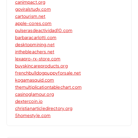
canimpact.org
goviralstudy.com
cartourism.net
apple-cores.com
pulserasdeactividad10.com
barbaracarlotti.com
desktopmining.net
inthebleachers.net
lexapro-rx-store.com
buyskincareproducts.org
frenchbulldogpuppyforsale.net
kogamasquid.com
themultiplicationtablechart.com
casinoglamour.org
dextercoin.io
christianarticledirectory.org
5homestyle.com