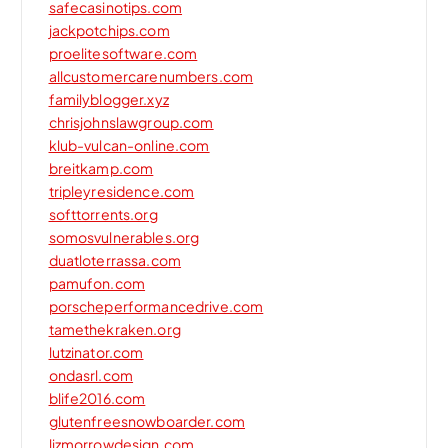
safecasinotips.com
jackpotchips.com
proelitesoftware.com
allcustomercarenumbers.com
familyblogger.xyz
chrisjohnslawgroup.com
klub-vulcan-online.com
breitkamp.com
tripleyresidence.com
softtorrents.org
somosvulnerables.org
duatloterrassa.com
pamufon.com
porscheperformancedrive.com
tamethekraken.org
lutzinator.com
ondasrl.com
blife2016.com
glutenfreesnowboarder.com
lizmorrowdesign.com