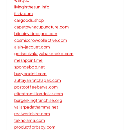
livinginthesun.info
itsriz.com
cargoods.shop
capetownacupuncture.com
bitcoinvideospro.com
cosmiccrowcollective.com
alain-jacquet.com
gotisouizakayabakeneko.com
meshpoint.me
spongebob.net
busyboxintl.com
auttayanratchapak.com
postcoffeebarva.com
elteatromilliondollar.com
burgerkingfranchise.org
vallarpadathamma.net
realworldsize.com
teknolama.com
productforbaby.com