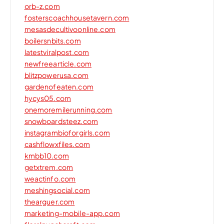
orb-z.com
fosterscoachhousetavern.com
mesasdecultivoonline.com
boilersnbits.com
latestviralpost.com
newfreearticle.com
blitzpowerusa.com
gardenofeaten.com
hycys05.com
onemoremilerunning.com
snowboardsteez.com
instagrambioforgirls.com
cashflowxfiles.com
kmbb10.com
getxtrem.com
weactinfo.com
meshingsocial.com
thearguer.com
marketing-mobile-app.com