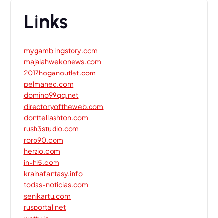
Links
mygamblingstory.com
majalahwekonews.com
2017hoganoutlet.com
pelmanec.com
domino99qq.net
directoryoftheweb.com
donttellashton.com
rush3studio.com
roro90.com
herzio.com
in-hi5.com
krainafantasy.info
todas-noticias.com
senikartu.com
rusportal.net
watty.io