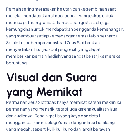
Pemain sering merasakan kejutan dan kegembiraan saat
mereka mendapatkan simbol pencar yang cukup untuk
memicu putaran gratis. Dalam putaran gratis, ada juga
kemungkinan untuk mendapatkan pengganda kemenangan,
yang membuat setiap kemenangan terasa lebih berharga.
Selain itu, beberapa variasi dari Zeus Slot bahkan
menyediakan fitur jackpot progresif, yang dapat
memberikan pemain hadiah yang sangat besar jika mereka
beruntung.
Visual dan Suara
yang Memikat
Permainan Zeus Slot tidak hanya memikat karena mekanika
permainan yang menarik, tetapi juga karena kualitas visual
dan audionya. Desain grafis yang kaya dan detail
menggambarkan mitologi Yunani dengan latar belakang
yang megah, seperti kuil-kuil kuno dan langit berawan.