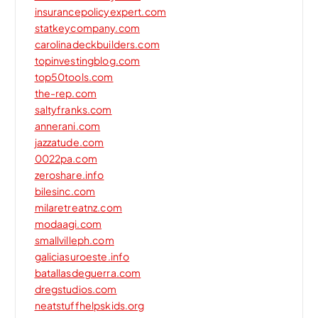
insurancepolicyexpert.com
statkeycompany.com
carolinadeckbuilders.com
topinvestingblog.com
top50tools.com
the-rep.com
saltyfranks.com
annerani.com
jazzatude.com
0022pa.com
zeroshare.info
bilesinc.com
milaretreatnz.com
modaagi.com
smallvilleph.com
galiciasuroeste.info
batallasdeguerra.com
dregstudios.com
neatstuffhelpskids.org