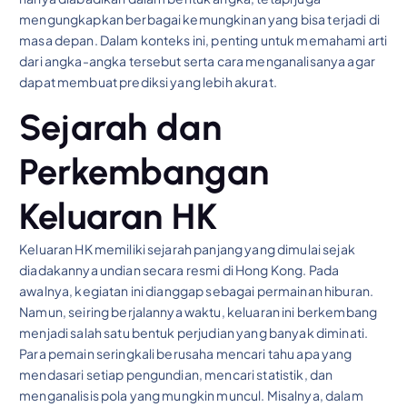
mengungkapkan berbagai kemungkinan yang bisa terjadi di
masa depan. Dalam konteks ini, penting untuk memahami arti
dari angka-angka tersebut serta cara menganalisanya agar
dapat membuat prediksi yang lebih akurat.
Sejarah dan
Perkembangan
Keluaran HK
Keluaran HK memiliki sejarah panjang yang dimulai sejak
diadakannya undian secara resmi di Hong Kong. Pada
awalnya, kegiatan ini dianggap sebagai permainan hiburan.
Namun, seiring berjalannya waktu, keluaran ini berkembang
menjadi salah satu bentuk perjudian yang banyak diminati.
Para pemain seringkali berusaha mencari tahu apa yang
mendasari setiap pengundian, mencari statistik, dan
menganalisis pola yang mungkin muncul. Misalnya, dalam