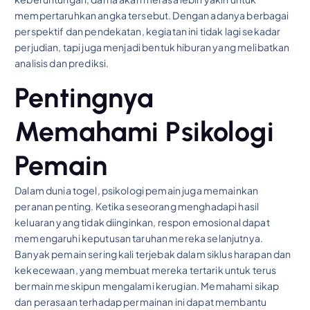
mempertaruhkan angka tersebut. Dengan adanya berbagai
perspektif dan pendekatan, kegiatan ini tidak lagi sekadar
perjudian, tapi juga menjadi bentuk hiburan yang melibatkan
analisis dan prediksi.
Pentingnya
Memahami Psikologi
Pemain
Dalam dunia togel, psikologi pemain juga memainkan
peranan penting. Ketika seseorang menghadapi hasil
keluaran yang tidak diinginkan, respon emosional dapat
memengaruhi keputusan taruhan mereka selanjutnya.
Banyak pemain sering kali terjebak dalam siklus harapan dan
kekecewaan, yang membuat mereka tertarik untuk terus
bermain meskipun mengalami kerugian. Memahami sikap
dan perasaan terhadap permainan ini dapat membantu