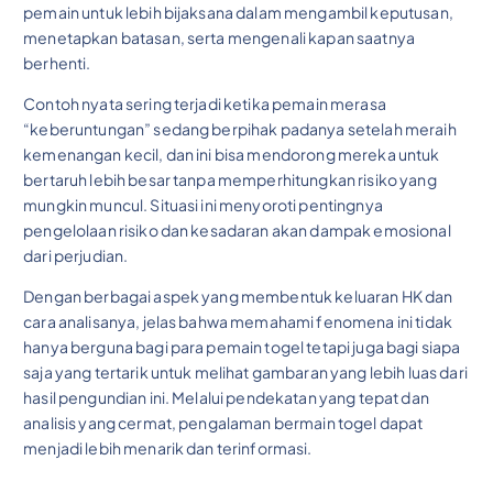
pemain untuk lebih bijaksana dalam mengambil keputusan,
menetapkan batasan, serta mengenali kapan saatnya
berhenti.
Contoh nyata sering terjadi ketika pemain merasa
“keberuntungan” sedang berpihak padanya setelah meraih
kemenangan kecil, dan ini bisa mendorong mereka untuk
bertaruh lebih besar tanpa memperhitungkan risiko yang
mungkin muncul. Situasi ini menyoroti pentingnya
pengelolaan risiko dan kesadaran akan dampak emosional
dari perjudian.
Dengan berbagai aspek yang membentuk keluaran HK dan
cara analisanya, jelas bahwa memahami fenomena ini tidak
hanya berguna bagi para pemain togel tetapi juga bagi siapa
saja yang tertarik untuk melihat gambaran yang lebih luas dari
hasil pengundian ini. Melalui pendekatan yang tepat dan
analisis yang cermat, pengalaman bermain togel dapat
menjadi lebih menarik dan terinformasi.