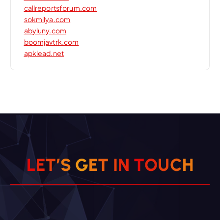
callreportsforum.com
sokmilya.com
abyluny.com
boomjavtrk.com
apklead.net
L
E
T
’
S
G
E
T
I
N
T
O
U
C
H