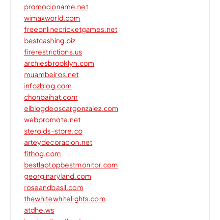
promocioname.net
wimaxworld.com
freeonlinecricketgames.net
bestcashing.biz
firerestrictions.us
archiesbrooklyn.com
muambeiros.net
infozblog.com
chonbaihat.com
elblogdeoscargonzalez.com
webpromote.net
steroids-store.co
arteydecoracion.net
fithog.com
bestlaptopbestmonitor.com
georginaryland.com
roseandbasil.com
thewhitewhitelights.com
atdhe.ws