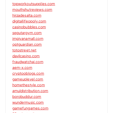
topworkoutsupplies.com
mouthshutreviews.com
hirzadesalta.com
digitallifeopoly.com
casinobubbles.com
seputargym.com
impiyanamall.com
optguardian.com
totostreet.net
davilcasino.com
fraudwatchai.com
aem-x.com
cryptooblogs.com
gameuplevel.com
homethestyle.com
amuldistribution.com
borobuddur.com
wundermusic.com
gamefungames.com