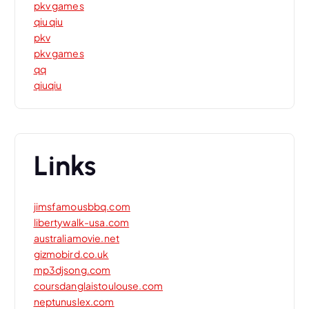
pkv games
qiu qiu
pkv
pkv games
qq
qiuqiu
Links
jimsfamousbbq.com
libertywalk-usa.com
australiamovie.net
gizmobird.co.uk
mp3djsong.com
coursdanglaistoulouse.com
neptunuslex.com