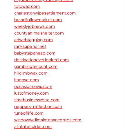
totowaz.com
charlestonwipesettlement.com
brandfollowmarket.com
weeklyjobnews.com
countyanimalshelter.com
adwebtagging.com
ranksuperior.net
babystepahead.com
destinationoverlooked.com
gamblingamount.com
hillclimbwax.com
hnopse.com
occasionnews.com
lustofmoney.com
timebusinesszone.com
peppers-reflection.com
tuneoflife.com
windowwellmaintenancepros.com
affiliateholder.com