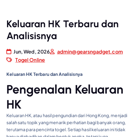
Keluaran HK Terbaru dan
Analisisnya
Jun, Wed, 2026
admin@gearsngadget.com
Togel Online
Keluaran HK Terbaru dan Analisisnya
Pengenalan Keluaran
HK
Keluaran HK, atau hasil pengundian dari Hong Kong, menjadi
salah satu topik yang menarik perhatian bagi banyak orang,
terutama para pencinta togel. Setiap hasil keluaran ini tidak
hanya diabadikan dalam bentuk angka, tetapi juga