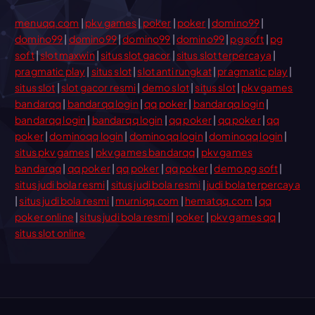
menuqq.com
|
pkv games
|
poker
|
poker
|
domino99
|
domino99
|
domino99
|
domino99
|
domino99
|
pg soft
|
pg
soft
|
slot maxwin
|
situs slot gacor
|
situs slot terpercaya
|
pragmatic play
|
situs slot
|
slot anti rungkat
|
pragmatic play
|
situs slot
|
slot gacor resmi
|
demo slot
|
situs slot
|
pkv games
bandarqq
|
bandarqq login
|
qq poker
|
bandarqq login
|
bandarqq login
|
bandarqq login
|
qq poker
|
qq poker
|
qq
poker
|
dominoqq login
|
dominoqq login
|
dominoqq login
|
situs pkv games
|
pkv games bandarqq
|
pkv games
bandarqq
|
qq poker
|
qq poker
|
qq poker
|
demo pg soft
|
situs judi bola resmi
|
situs judi bola resmi
|
judi bola terpercaya
|
situs judi bola resmi
|
murniqq.com
|
hematqq.com
|
qq
poker online
|
situs judi bola resmi
|
poker
|
pkv games qq
|
situs slot online