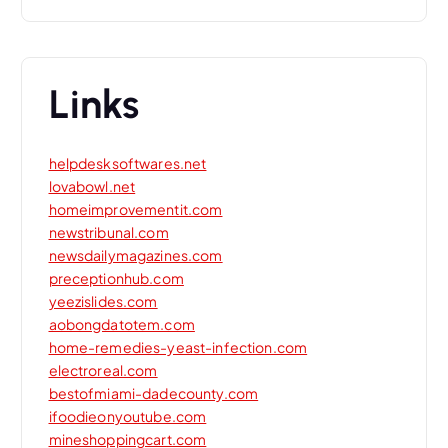
Links
helpdesksoftwares.net
lovabowl.net
homeimprovementit.com
newstribunal.com
newsdailymagazines.com
preceptionhub.com
yeezislides.com
aobongdatotem.com
home-remedies-yeast-infection.com
electroreal.com
bestofmiami-dadecounty.com
ifoodieonyoutube.com
mineshoppingcart.com