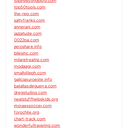
topinvestingblog.com
top50tools.com
the-rep.com
saltyfranks.com
annerani.com
jazzatude.com
0022pa.com
zeroshare.info
bilesinc.com
milaretreatnz.com
modaagi.com
smallvilleph.com
galiciasuroeste.info
batallasdeguerra.com
dregstudios.com
neatstuffhelpskids.org
moraessoccer.com
forochile.org
chart-track.com
wonderfultraveling.com