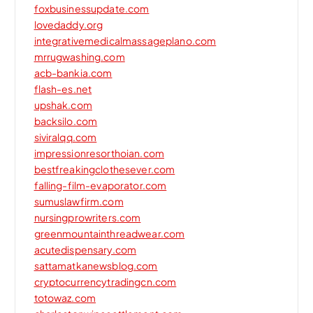
foxbusinessupdate.com
lovedaddy.org
integrativemedicalmassageplano.com
mrrugwashing.com
acb-bankia.com
flash-es.net
upshak.com
backsilo.com
siviralqq.com
impressionresorthoian.com
bestfreakingclothesever.com
falling-film-evaporator.com
sumuslawfirm.com
nursingprowriters.com
greenmountainthreadwear.com
acutedispensary.com
sattamatkanewsblog.com
cryptocurrencytradingcn.com
totowaz.com