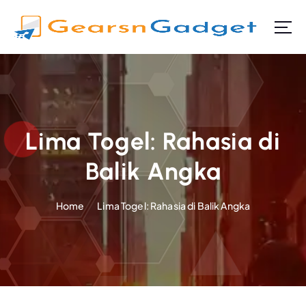
S
k
i
Dapatkan Deposit slot gacor dan pulsa di daftar situs judi online terbaik yang
p
menawarkan banyak fitur dan keuntungan.
t
o
c
o
n
Lima Togel: Rahasia di
t
Balik Angka
e
n
t
Home
Lima Togel: Rahasia di Balik Angka