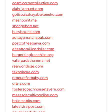
cosmiccrowcollective.com
alain-jacquet.com
gotisouizakayabakeneko.com
meshpoint.me
spongebob.net
busyboxintl.com
auttayanratchapak.com
postcoffeebarva.com
elteatromilliondollar.com
burgerkingfranchise.org
vallarpadathamma.net
realworldsize.com
teknolama.com
productforbaby.com
orb-z.com
fosterscoachhousetavern.com
mesasdecultivoonline.com
boilersnbits.com
latestviralpost.com
newfreearticle.com