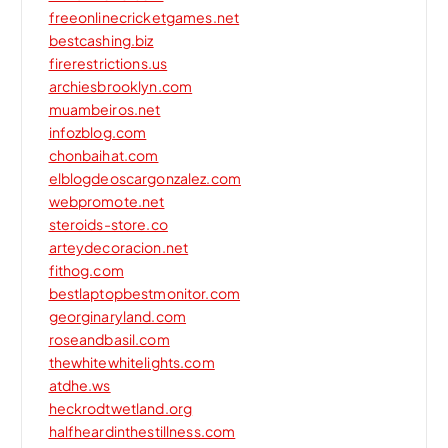
freeonlinecricketgames.net
bestcashing.biz
firerestrictions.us
archiesbrooklyn.com
muambeiros.net
infozblog.com
chonbaihat.com
elblogdeoscargonzalez.com
webpromote.net
steroids-store.co
arteydecoracion.net
fithog.com
bestlaptopbestmonitor.com
georginaryland.com
roseandbasil.com
thewhitewhitelights.com
atdhe.ws
heckrodtwetland.org
halfheardinthestillness.com