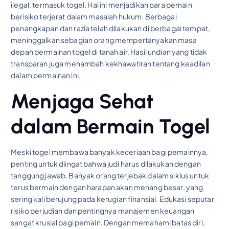
ilegal, termasuk togel. Hal ini menjadikan para pemain
berisiko terjerat dalam masalah hukum. Berbagai
penangkapan dan razia telah dilakukan di berbagai tempat,
meninggalkan sebagian orang mempertanyakan masa
depan permainan togel di tanah air. Hasil undian yang tidak
transparan juga menambah kekhawatiran tentang keadilan
dalam permainan ini.
Menjaga Sehat
dalam Bermain Togel
Meski togel membawa banyak keceriaan bagi pemainnya,
penting untuk diingat bahwa judi harus dilakukan dengan
tanggung jawab. Banyak orang terjebak dalam siklus untuk
terus bermain dengan harapan akan menang besar, yang
sering kali berujung pada kerugian finansial. Edukasi seputar
risiko perjudian dan pentingnya manajemen keuangan
sangat krusial bagi pemain. Dengan memahami batas diri,