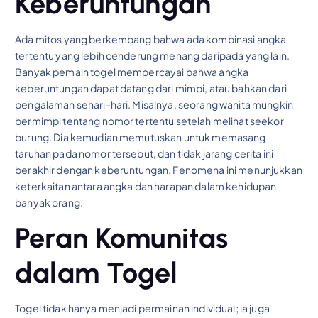
Keberuntungan
Ada mitos yang berkembang bahwa ada kombinasi angka
tertentu yang lebih cenderung menang daripada yang lain.
Banyak pemain togel mempercayai bahwa angka
keberuntungan dapat datang dari mimpi, atau bahkan dari
pengalaman sehari-hari. Misalnya, seorang wanita mungkin
bermimpi tentang nomor tertentu setelah melihat seekor
burung. Dia kemudian memutuskan untuk memasang
taruhan pada nomor tersebut, dan tidak jarang cerita ini
berakhir dengan keberuntungan. Fenomena ini menunjukkan
keterkaitan antara angka dan harapan dalam kehidupan
banyak orang.
Peran Komunitas
dalam Togel
Togel tidak hanya menjadi permainan individual; ia juga