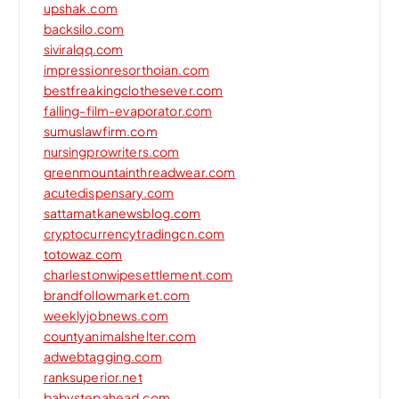
upshak.com
backsilo.com
siviralqq.com
impressionresorthoian.com
bestfreakingclothesever.com
falling-film-evaporator.com
sumuslawfirm.com
nursingprowriters.com
greenmountainthreadwear.com
acutedispensary.com
sattamatkanewsblog.com
cryptocurrencytradingcn.com
totowaz.com
charlestonwipesettlement.com
brandfollowmarket.com
weeklyjobnews.com
countyanimalshelter.com
adwebtagging.com
ranksuperior.net
babystepahead.com