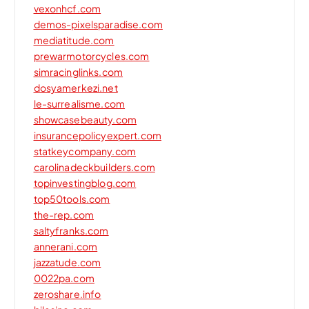
vexonhcf.com
demos-pixelsparadise.com
mediatitude.com
prewarmotorcycles.com
simracinglinks.com
dosyamerkezi.net
le-surrealisme.com
showcasebeauty.com
insurancepolicyexpert.com
statkeycompany.com
carolinadeckbuilders.com
topinvestingblog.com
top50tools.com
the-rep.com
saltyfranks.com
annerani.com
jazzatude.com
0022pa.com
zeroshare.info