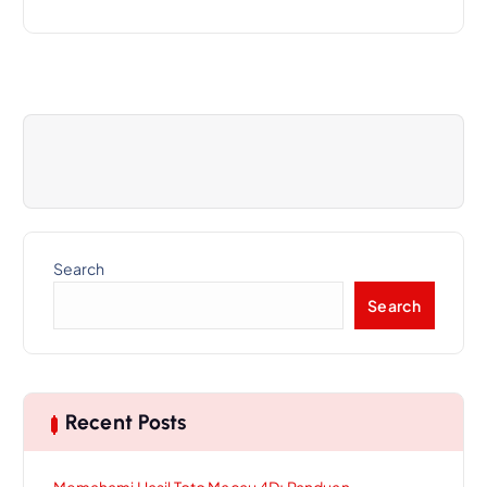
n
a
v
i
g
Search
a
Search
t
i
Recent Posts
o
Memahami Hasil Toto Macau 4D: Panduan