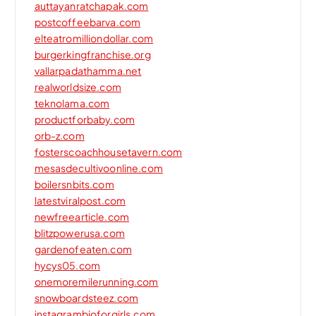
auttayanratchapak.com
postcoffeebarva.com
elteatromilliondollar.com
burgerkingfranchise.org
vallarpadathamma.net
realworldsize.com
teknolama.com
productforbaby.com
orb-z.com
fosterscoachhousetavern.com
mesasdecultivoonline.com
boilersnbits.com
latestviralpost.com
newfreearticle.com
blitzpowerusa.com
gardenofeaten.com
hycys05.com
onemoremilerunning.com
snowboardsteez.com
instagrambioforgirls.com