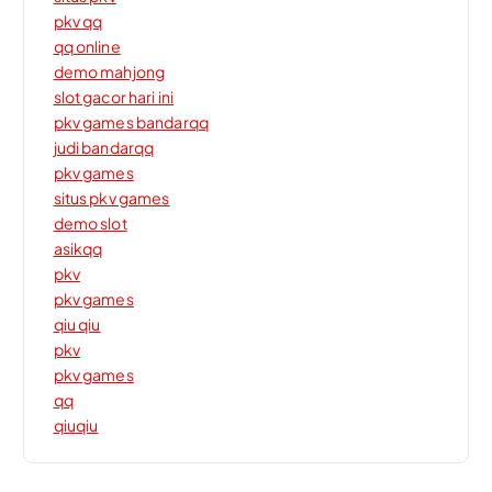
pkv qq
qq online
demo mahjong
slot gacor hari ini
pkv games bandarqq
judi bandarqq
pkv games
situs pkv games
demo slot
asikqq
pkv
pkv games
qiu qiu
pkv
pkv games
qq
qiuqiu