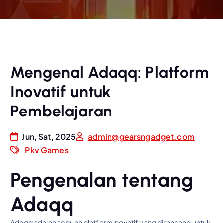
Mengenal Adaqq: Platform
Inovatif untuk
Pembelajaran
Jun, Sat, 2025
admin@gearsngadget.com
Pkv Games
Pengenalan tentang
Adaqq
Adaqq adalah sebuah platform inovatif yang dirancang untuk