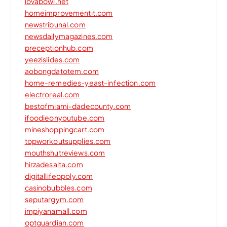
lovabowl.net
homeimprovementit.com
newstribunal.com
newsdailymagazines.com
preceptionhub.com
yeezislides.com
aobongdatotem.com
home-remedies-yeast-infection.com
electroreal.com
bestofmiami-dadecounty.com
ifoodieonyoutube.com
mineshoppingcart.com
topworkoutsupplies.com
mouthshutreviews.com
hirzadesalta.com
digitallifeopoly.com
casinobubbles.com
seputargym.com
impiyanamall.com
optguardian.com