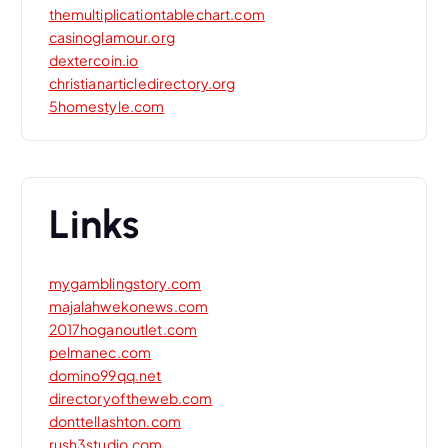
themultiplicationtablechart.com
casinoglamour.org
dextercoin.io
christianarticledirectory.org
5homestyle.com
Links
mygamblingstory.com
majalahwekonews.com
2017hoganoutlet.com
pelmanec.com
domino99qq.net
directoryoftheweb.com
donttellashton.com
rush3studio.com