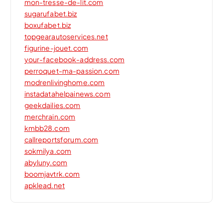
mon-tresse-de-lit.com
sugarufabet.biz
boxufabet.biz
topgearautoservices.net
figurine-jouet.com
your-facebook-address.com
perroquet-ma-passion.com
modrenlivinghome.com
instadatahelpainews.com
geekdailies.com
merchrain.com
kmbb28.com
callreportsforum.com
sokmilya.com
abyluny.com
boomjavtrk.com
apklead.net