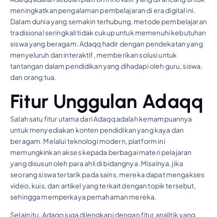
meningkatkan pengalaman pembelajaran di era digital ini.
Dalam dunia yang semakin terhubung, metode pembelajaran
tradisional seringkali tidak cukup untuk memenuhi kebutuhan
siswa yang beragam. Adaqq hadir dengan pendekatan yang
menyeluruh dan interaktif, memberikan solusi untuk
tantangan dalam pendidikan yang dihadapi oleh guru, siswa,
dan orang tua.
Fitur Unggulan Adaqq
Salah satu fitur utama dari Adaqq adalah kemampuannya
untuk menyediakan konten pendidikan yang kaya dan
beragam. Melalui teknologi modern, platform ini
memungkinkan akses kepada berbagai materi pelajaran
yang disusun oleh para ahli di bidangnya. Misalnya, jika
seorang siswa tertarik pada sains, mereka dapat mengakses
video, kuis, dan artikel yang terkait dengan topik tersebut,
sehingga memperkaya pemahaman mereka.
Selain itu, Adaqq juga dilengkapi dengan fitur analitik yang