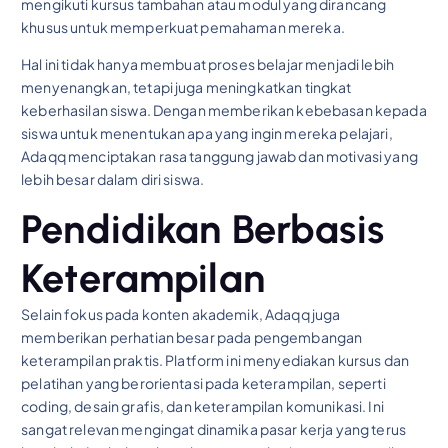
mengikuti kursus tambahan atau modul yang dirancang
khusus untuk memperkuat pemahaman mereka.
Hal ini tidak hanya membuat proses belajar menjadi lebih
menyenangkan, tetapi juga meningkatkan tingkat
keberhasilan siswa. Dengan memberikan kebebasan kepada
siswa untuk menentukan apa yang ingin mereka pelajari,
Adaqq menciptakan rasa tanggung jawab dan motivasi yang
lebih besar dalam diri siswa.
Pendidikan Berbasis
Keterampilan
Selain fokus pada konten akademik, Adaqq juga
memberikan perhatian besar pada pengembangan
keterampilan praktis. Platform ini menyediakan kursus dan
pelatihan yang berorientasi pada keterampilan, seperti
coding, desain grafis, dan keterampilan komunikasi. Ini
sangat relevan mengingat dinamika pasar kerja yang terus