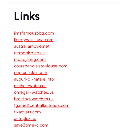
Links
jimsfamousbbq.com
libertywalk-usa.com
australiamovie.net
gizmobird.co.uk
mp3djsong.com
coursdanglaistoulouse.com
neptunuslex.com
auguri-di-natale.info
michelewatch.us
omega--watches.us
breitling-watches.us
tgarnettcentrallautoads.com
fixadvert.com
autopluz.co
save3time-c.com