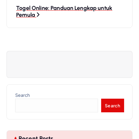
Togel Online: Panduan Lengkap untuk
t
Pemula
n
a
v
i
g
Search
a
Search
t
i
Recent Posts