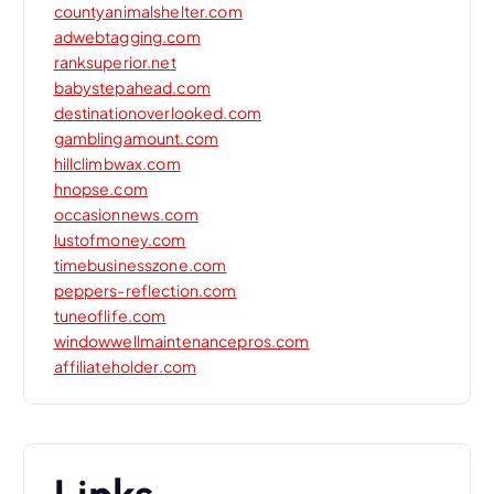
countyanimalshelter.com
adwebtagging.com
ranksuperior.net
babystepahead.com
destinationoverlooked.com
gamblingamount.com
hillclimbwax.com
hnopse.com
occasionnews.com
lustofmoney.com
timebusinesszone.com
peppers-reflection.com
tuneoflife.com
windowwellmaintenancepros.com
affiliateholder.com