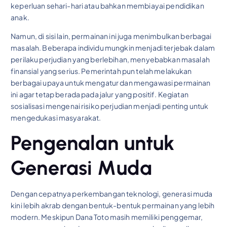
keperluan sehari-hari atau bahkan membiayai pendidikan
anak.
Namun, di sisi lain, permainan ini juga menimbulkan berbagai
masalah. Beberapa individu mungkin menjadi terjebak dalam
perilaku perjudian yang berlebihan, menyebabkan masalah
finansial yang serius. Pemerintah pun telah melakukan
berbagai upaya untuk mengatur dan mengawasi permainan
ini agar tetap berada pada jalur yang positif. Kegiatan
sosialisasi mengenai risiko perjudian menjadi penting untuk
mengedukasi masyarakat.
Pengenalan untuk
Generasi Muda
Dengan cepatnya perkembangan teknologi, generasi muda
kini lebih akrab dengan bentuk-bentuk permainan yang lebih
modern. Meskipun Dana Toto masih memiliki penggemar,