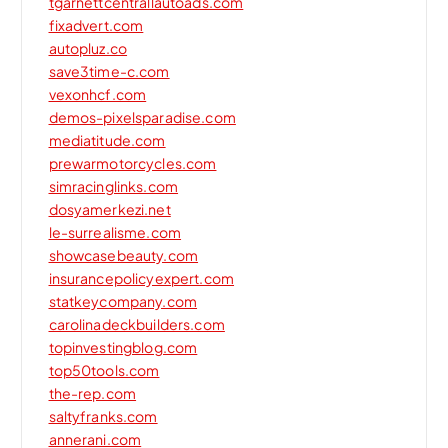
tgarnettcentrallautoads.com
fixadvert.com
autopluz.co
save3time-c.com
vexonhcf.com
demos-pixelsparadise.com
mediatitude.com
prewarmotorcycles.com
simracinglinks.com
dosyamerkezi.net
le-surrealisme.com
showcasebeauty.com
insurancepolicyexpert.com
statkeycompany.com
carolinadeckbuilders.com
topinvestingblog.com
top50tools.com
the-rep.com
saltyfranks.com
annerani.com