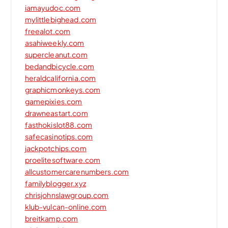
iamayudoc.com
mylittlebighead.com
freealot.com
asahiweekly.com
supercleanut.com
bedandbicycle.com
heraldcalifornia.com
graphicmonkeys.com
gamepixies.com
drawneastart.com
fasthokislot88.com
safecasinotips.com
jackpotchips.com
proelitesoftware.com
allcustomercarenumbers.com
familyblogger.xyz
chrisjohnslawgroup.com
klub-vulcan-online.com
breitkamp.com