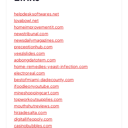
helpdesksoftwares.net
lovabowl.net
homeimprovementit.com
newstribunal.com
newsdailymagazines.com
preceptionhub.com
yeezislides.com
aobongdatotem.com
home-remedies-yeast-infection.com
electroreal.com
bestofmiami-dadecounty.com
ifoodieonyoutube.com
mineshoppingcart.com
topworkoutsupplies.com
mouthshutreviews.com
hirzadesalta.com
digitallifeopoly.com
casinobubbles.com