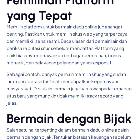
yang Tepat
Memilih platform untuk bermain dadu online juga sangat
penting. Pastikan untuk memilih situs web yang terpercaya
dan memiliki lisensi resmi. Baca ulasan dari pemain lain dan
periksa reputasi situs sebelum mendaftar. Platform yang
baik biasanya menawarkan berbagai permainan, bonus
menarik, dan pelayanan pelanggan yang responsif.
Sebagai contoh, banyak pemain memilih situs yang sudah
lama beroperasi dan telah mendapatkan kepercayaan
masyarakat. Di sisi lain, pemain juga harus waspada terhadap
situs baru yang mungkin tidak memiliki track record yang
jelas.
Bermain dengan Bijak
Salah satu hal terpenting dalam bermain dadu online adalah
bermain dengan bijak. Tentukan batasan keuangan sebelum