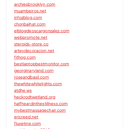
archiesbrooklyn.com
muambeiros.net
infozblog.com
chonbaihat.com
elblogdeoscargonzalez.com
webpromote.net
steroids-store.co
arteydecoracion.net
fithog.com
bestlaptopbestmonitor.com
georginaryland.com
roseandbasil.com
thewhitewhitelights.com
atdhe.ws
heckrodtwetland.org
halfheardinthestillness.com
mybestmassagechair.com
ericreed.net
fluxetine.com