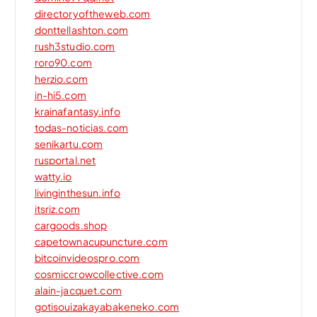
directoryoftheweb.com
donttellashton.com
rush3studio.com
roro90.com
herzio.com
in-hi5.com
krainafantasy.info
todas-noticias.com
senikartu.com
rusportal.net
watty.io
livinginthesun.info
itsriz.com
cargoods.shop
capetownacupuncture.com
bitcoinvideospro.com
cosmiccrowcollective.com
alain-jacquet.com
gotisouizakayabakeneko.com