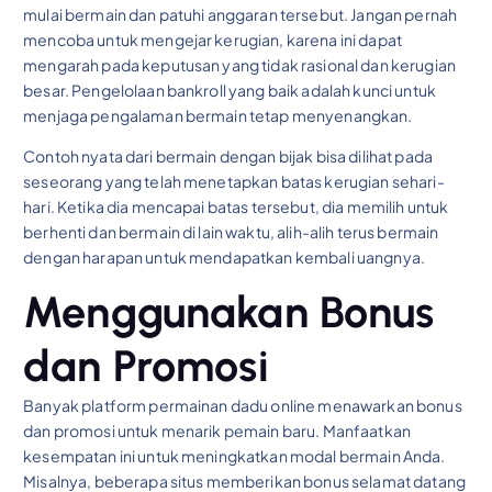
mulai bermain dan patuhi anggaran tersebut. Jangan pernah
mencoba untuk mengejar kerugian, karena ini dapat
mengarah pada keputusan yang tidak rasional dan kerugian
besar. Pengelolaan bankroll yang baik adalah kunci untuk
menjaga pengalaman bermain tetap menyenangkan.
Contoh nyata dari bermain dengan bijak bisa dilihat pada
seseorang yang telah menetapkan batas kerugian sehari-
hari. Ketika dia mencapai batas tersebut, dia memilih untuk
berhenti dan bermain di lain waktu, alih-alih terus bermain
dengan harapan untuk mendapatkan kembali uangnya.
Menggunakan Bonus
dan Promosi
Banyak platform permainan dadu online menawarkan bonus
dan promosi untuk menarik pemain baru. Manfaatkan
kesempatan ini untuk meningkatkan modal bermain Anda.
Misalnya, beberapa situs memberikan bonus selamat datang