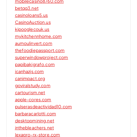
mobilecasino8760.com
betqq3.net
casinoloans5.us
CasinoAuction.us
kipooglecouk.us
mykitchennhome.com
aumoulinvert.com
thefoodiepassport.com
superwindowproject.com
papibakigrafo.com
icanhazjs.com
canimpact.org
goviralstudy.com
cartourism.net
apple-cores.com
pulserasdeactividad10.com
barbaracarlotti.com
desktopmining.net
inthebleachers.net
lexapro-rx-store.com