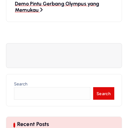
Demo Pintu Gerbang Olympus yang
t
Memukau
n
a
v
i
g
Search
a
Search
t
i
Recent Posts