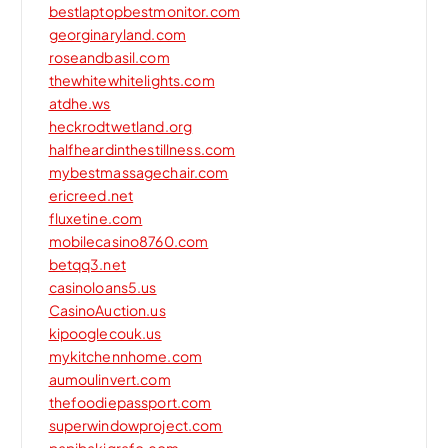
bestlaptopbestmonitor.com
georginaryland.com
roseandbasil.com
thewhitewhitelights.com
atdhe.ws
heckrodtwetland.org
halfheardinthestillness.com
mybestmassagechair.com
ericreed.net
fluxetine.com
mobilecasino8760.com
betqq3.net
casinoloans5.us
CasinoAuction.us
kipooglecouk.us
mykitchennhome.com
aumoulinvert.com
thefoodiepassport.com
superwindowproject.com