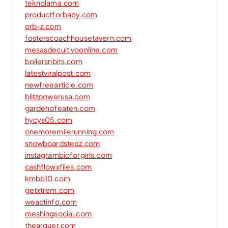
teknolama.com
productforbaby.com
orb-z.com
fosterscoachhousetavern.com
mesasdecultivoonline.com
boilersnbits.com
latestviralpost.com
newfreearticle.com
blitzpowerusa.com
gardenofeaten.com
hycys05.com
onemoremilerunning.com
snowboardsteez.com
instagrambioforgirls.com
cashflowxfiles.com
kmbb10.com
getxtrem.com
weactinfo.com
meshingsocial.com
thearguer.com