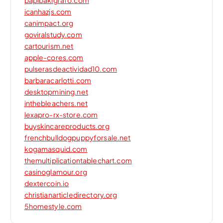
papibakigrafo.com
icanhazjs.com
canimpact.org
goviralstudy.com
cartourism.net
apple-cores.com
pulserasdeactividad10.com
barbaracarlotti.com
desktopmining.net
inthebleachers.net
lexapro-rx-store.com
buyskincareproducts.org
frenchbulldogpuppyforsale.net
kogamasquid.com
themultiplicationtablechart.com
casinoglamour.org
dextercoin.io
christianarticledirectory.org
5homestyle.com