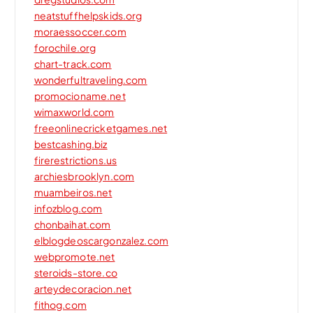
neatstuffhelpskids.org
moraessoccer.com
forochile.org
chart-track.com
wonderfultraveling.com
promocioname.net
wimaxworld.com
freeonlinecricketgames.net
bestcashing.biz
firerestrictions.us
archiesbrooklyn.com
muambeiros.net
infozblog.com
chonbaihat.com
elblogdeoscargonzalez.com
webpromote.net
steroids-store.co
arteydecoracion.net
fithog.com