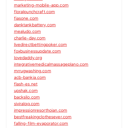
marketing-mobile-app.com
floralpunchcraft.com
fiasone.com
danktankbattery.com
mealudo.com
charlie-day.com
livedirectbettingpoker.com
foxbusinessupdate.com
lovedaddy.org
integrativemedicalmassageplano.com
mrrugwashing.com
acb-bankia.com
flash-es.net
upshak.com
backsilo.com
siviralqq.com
impressionresorthoian.com
bestfreakingclothesever.com
falling-film-evaporator.com