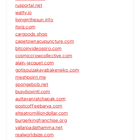
rusportal.net
watty.io
livinginthesun.info
itsriz.com
cargoods.shop
capetownacupuncture.com
bitcoinvideospro.com
cosmiccrowcollective.com
alain-jacquet.com
gotisouizakayabakeneko.com
meshpoint.me
spongebob.net
busyboxintl.com
auttayanratchapak.com
postcoffeebarva.com
elteatromilliondollar.com
burgerkingfranchise.org
vallarpadathamma.net
realworldsize.com