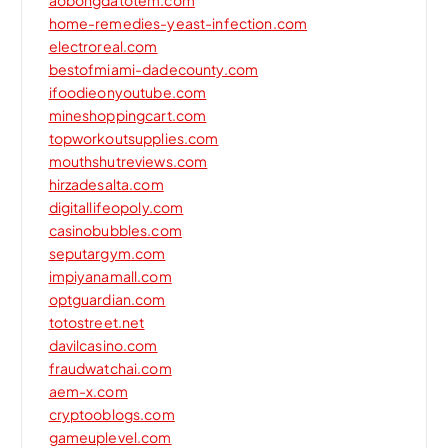
home-remedies-yeast-infection.com
electroreal.com
bestofmiami-dadecounty.com
ifoodieonyoutube.com
mineshoppingcart.com
topworkoutsupplies.com
mouthshutreviews.com
hirzadesalta.com
digitallifeopoly.com
casinobubbles.com
seputargym.com
impiyanamall.com
optguardian.com
totostreet.net
davilcasino.com
fraudwatchai.com
aem-x.com
cryptooblogs.com
gameuplevel.com