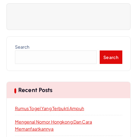
v
i
g
Search
a
Search
t
i
Recent Posts
o
Rumus Togel Yang Terbukti Ampuh
n
Mengenal Nomor Hongkong Dan Cara
Memanfaatkannya