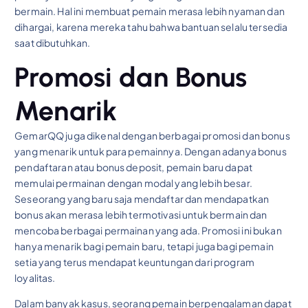
bermain. Hal ini membuat pemain merasa lebih nyaman dan
dihargai, karena mereka tahu bahwa bantuan selalu tersedia
saat dibutuhkan.
Promosi dan Bonus
Menarik
GemarQQ juga dikenal dengan berbagai promosi dan bonus
yang menarik untuk para pemainnya. Dengan adanya bonus
pendaftaran atau bonus deposit, pemain baru dapat
memulai permainan dengan modal yang lebih besar.
Seseorang yang baru saja mendaftar dan mendapatkan
bonus akan merasa lebih termotivasi untuk bermain dan
mencoba berbagai permainan yang ada. Promosi ini bukan
hanya menarik bagi pemain baru, tetapi juga bagi pemain
setia yang terus mendapat keuntungan dari program
loyalitas.
Dalam banyak kasus, seorang pemain berpengalaman dapat