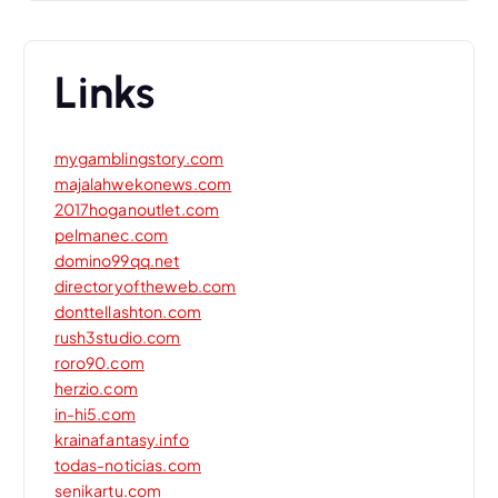
Links
mygamblingstory.com
majalahwekonews.com
2017hoganoutlet.com
pelmanec.com
domino99qq.net
directoryoftheweb.com
donttellashton.com
rush3studio.com
roro90.com
herzio.com
in-hi5.com
krainafantasy.info
todas-noticias.com
senikartu.com