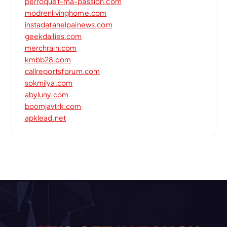
perroquet-ma-passion.com
modrenlivinghome.com
instadatahelpainews.com
geekdailies.com
merchrain.com
kmbb28.com
callreportsforum.com
sokmilya.com
abyluny.com
boomjavtrk.com
apklead.net