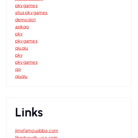
pkv games
situs pkv games
demo slot
asikqq
pkv
pkv games
qiu qiu
pkv
pkv games
qq
qiuqiu
Links
jimsfamousbbq.com
libertywalk-usa.com