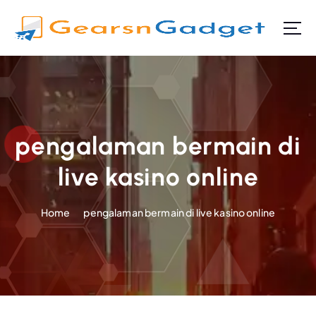
S
k
i
Dapatkan Deposit slot gacor dan pulsa di daftar situs judi online terbaik yang
p
menawarkan banyak fitur dan keuntungan.
t
o
c
o
n
pengalaman bermain di
t
live kasino online
e
n
t
Home
pengalaman bermain di live kasino online