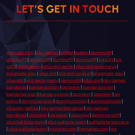
L
E
T
’
S
G
E
T
I
N
T
O
U
C
H
menuqq.com
|
pkv games
|
poker
|
poker
|
domino99
|
domino99
|
domino99
|
domino99
|
domino99
|
pg soft
|
pg
soft
|
slot maxwin
|
situs slot gacor
|
situs slot terpercaya
|
pragmatic play
|
situs slot
|
slot anti rungkat
|
pragmatic play
|
situs slot
|
slot gacor resmi
|
demo slot
|
situs slot
|
pkv games
bandarqq
|
bandarqq login
|
qq poker
|
bandarqq login
|
bandarqq login
|
bandarqq login
|
qq poker
|
qq poker
|
qq
poker
|
dominoqq login
|
dominoqq login
|
dominoqq login
|
situs pkv games
|
pkv games bandarqq
|
pkv games
bandarqq
|
qq poker
|
qq poker
|
qq poker
|
demo pg soft
|
situs judi bola resmi
|
situs judi bola resmi
|
judi bola terpercaya
|
situs judi bola resmi
|
murniqq.com
|
hematqq.com
|
qq