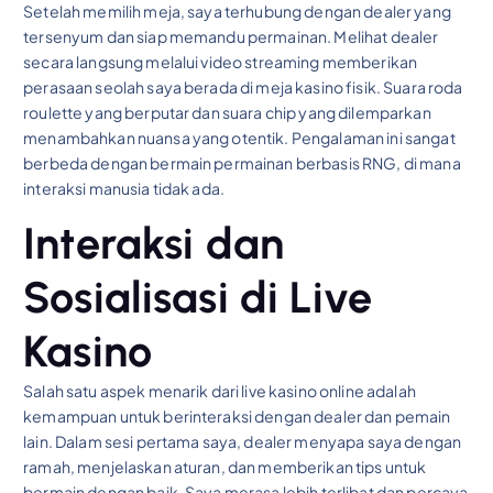
Setelah memilih meja, saya terhubung dengan dealer yang
tersenyum dan siap memandu permainan. Melihat dealer
secara langsung melalui video streaming memberikan
perasaan seolah saya berada di meja kasino fisik. Suara roda
roulette yang berputar dan suara chip yang dilemparkan
menambahkan nuansa yang otentik. Pengalaman ini sangat
berbeda dengan bermain permainan berbasis RNG, di mana
interaksi manusia tidak ada.
Interaksi dan
Sosialisasi di Live
Kasino
Salah satu aspek menarik dari live kasino online adalah
kemampuan untuk berinteraksi dengan dealer dan pemain
lain. Dalam sesi pertama saya, dealer menyapa saya dengan
ramah, menjelaskan aturan, dan memberikan tips untuk
bermain dengan baik. Saya merasa lebih terlibat dan percaya