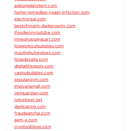
aobongdatotem.com
home-remedies-yeast-infection.com
electroreal.com
bestofmiami-dadecounty.com
ifoodieonyoutube.com
mineshoppingcart.com
topworkoutsupplies.com
mouthshutreviews.com
hirzadesalta.com
digitallifeopoly.com
casinobubbles.com
seputargym.com
impiyanamall.com
optguardian.com
totostreet.net
davilcasino.com
fraudwatchai.com
aem-x.com
cryptooblogs.com