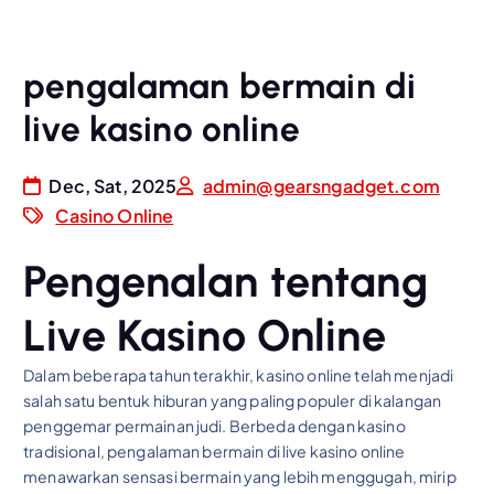
pengalaman bermain di
live kasino online
Dec, Sat, 2025
admin@gearsngadget.com
Casino Online
Pengenalan tentang
Live Kasino Online
Dalam beberapa tahun terakhir, kasino online telah menjadi
salah satu bentuk hiburan yang paling populer di kalangan
penggemar permainan judi. Berbeda dengan kasino
tradisional, pengalaman bermain di live kasino online
menawarkan sensasi bermain yang lebih menggugah, mirip