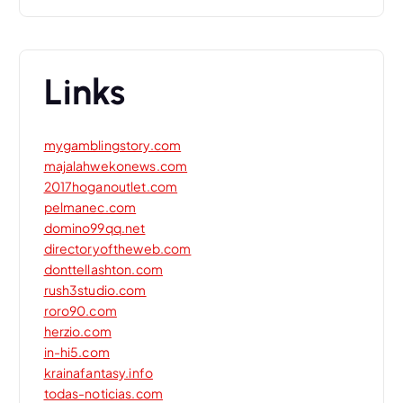
Links
mygamblingstory.com
majalahwekonews.com
2017hoganoutlet.com
pelmanec.com
domino99qq.net
directoryoftheweb.com
donttellashton.com
rush3studio.com
roro90.com
herzio.com
in-hi5.com
krainafantasy.info
todas-noticias.com