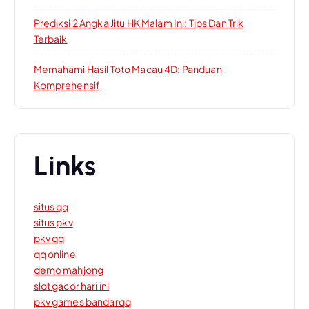
Prediksi 2 Angka Jitu HK Malam Ini: Tips Dan Trik
Terbaik
Memahami Hasil Toto Macau 4D: Panduan
Komprehensif
Links
situs qq
situs pkv
pkv qq
qq online
demo mahjong
slot gacor hari ini
pkv games bandarqq