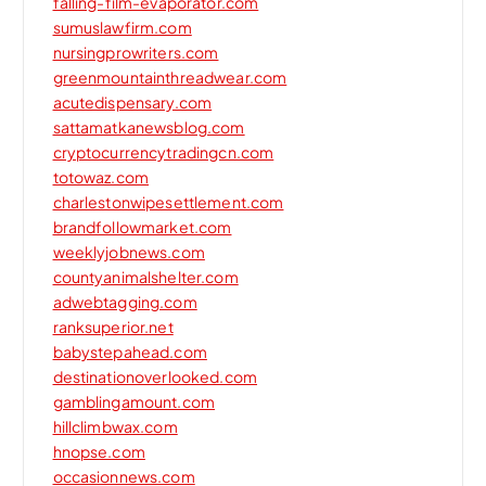
falling-film-evaporator.com
sumuslawfirm.com
nursingprowriters.com
greenmountainthreadwear.com
acutedispensary.com
sattamatkanewsblog.com
cryptocurrencytradingcn.com
totowaz.com
charlestonwipesettlement.com
brandfollowmarket.com
weeklyjobnews.com
countyanimalshelter.com
adwebtagging.com
ranksuperior.net
babystepahead.com
destinationoverlooked.com
gamblingamount.com
hillclimbwax.com
hnopse.com
occasionnews.com