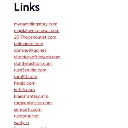
Links
mygamblingstory.com
majalahwekonews.com
2017hoganoutlet.com
pelmanec.com
domino99qq.net
directoryoftheweb.com
donttellashton.com
rush3studio.com
roro90.com
herzio.com
in-hi5.com
krainafantasy.info
todas-noticias.com
senikartu.com
rusportal.net
watty.io