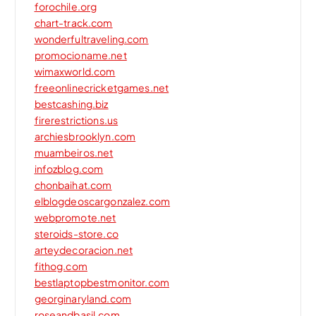
forochile.org
chart-track.com
wonderfultraveling.com
promocioname.net
wimaxworld.com
freeonlinecricketgames.net
bestcashing.biz
firerestrictions.us
archiesbrooklyn.com
muambeiros.net
infozblog.com
chonbaihat.com
elblogdeoscargonzalez.com
webpromote.net
steroids-store.co
arteydecoracion.net
fithog.com
bestlaptopbestmonitor.com
georginaryland.com
roseandbasil.com