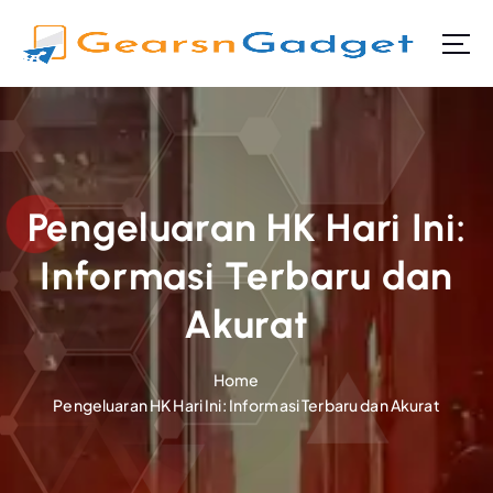
S
k
i
Dapatkan Deposit slot gacor dan pulsa di daftar situs judi online terbaik yang
p
menawarkan banyak fitur dan keuntungan.
t
o
c
o
n
Pengeluaran HK Hari Ini:
t
Informasi Terbaru dan
e
n
Akurat
t
Home
Pengeluaran HK Hari Ini: Informasi Terbaru dan Akurat