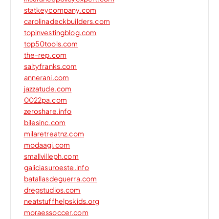
statkeycompany.com
carolinadeckbuilders.com
topinvestingblog.com
top50tools.com
the-rep.com
saltyfranks.com
annerani.com
jazzatude.com
0022pa.com
zeroshare.info
bilesinc.com
milaretreatnz.com
modaagi.com
smallvilleph.com
galiciasuroeste.info
batallasdeguerra.com
dregstudios.com
neatstuffhelpskids.org
moraessoccer.com