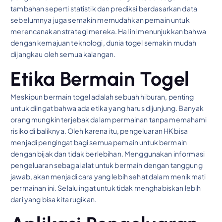
tambahan seperti statistik dan prediksi berdasarkan data
sebelumnya juga semakin memudahkan pemain untuk
merencanakan strategi mereka. Hal ini menunjukkan bahwa
dengan kemajuan teknologi, dunia togel semakin mudah
dijangkau oleh semua kalangan.
Etika Bermain Togel
Meskipun bermain togel adalah sebuah hiburan, penting
untuk diingat bahwa ada etika yang harus dijunjung. Banyak
orang mungkin terjebak dalam permainan tanpa memahami
risiko di baliknya. Oleh karena itu, pengeluaran HK bisa
menjadi pengingat bagi semua pemain untuk bermain
dengan bijak dan tidak berlebihan. Menggunakan informasi
pengeluaran sebagai alat untuk bermain dengan tanggung
jawab, akan menjadi cara yang lebih sehat dalam menikmati
permainan ini. Selalu ingat untuk tidak menghabiskan lebih
dari yang bisa kita rugikan.