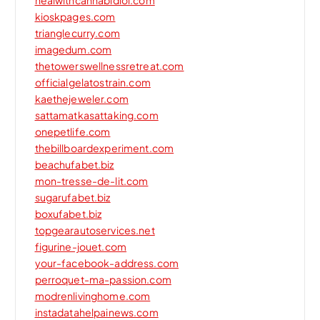
kioskpages.com
trianglecurry.com
imagedum.com
thetowerswellnessretreat.com
officialgelatostrain.com
kaethejeweler.com
sattamatkasattaking.com
onepetlife.com
thebillboardexperiment.com
beachufabet.biz
mon-tresse-de-lit.com
sugarufabet.biz
boxufabet.biz
topgearautoservices.net
figurine-jouet.com
your-facebook-address.com
perroquet-ma-passion.com
modrenlivinghome.com
instadatahelpainews.com