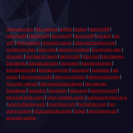
menuqq.com
|
pkv games
|
poker
|
poker
|
domino99
|
domino99
|
domino99
|
domino99
|
domino99
|
pg soft
|
pg
soft
|
slot maxwin
|
situs slot gacor
|
situs slot terpercaya
|
pragmatic play
|
situs slot
|
slot anti rungkat
|
pragmatic play
|
situs slot
|
slot gacor resmi
|
demo slot
|
situs slot
|
pkv games
bandarqq
|
bandarqq login
|
qq poker
|
bandarqq login
|
bandarqq login
|
bandarqq login
|
qq poker
|
qq poker
|
qq
poker
|
dominoqq login
|
dominoqq login
|
dominoqq login
|
situs pkv games
|
pkv games bandarqq
|
pkv games
bandarqq
|
qq poker
|
qq poker
|
qq poker
|
demo pg soft
|
situs judi bola resmi
|
situs judi bola resmi
|
judi bola terpercaya
|
situs judi bola resmi
|
murniqq.com
|
hematqq.com
|
qq
poker online
|
situs judi bola resmi
|
poker
|
pkv games qq
|
situs slot online