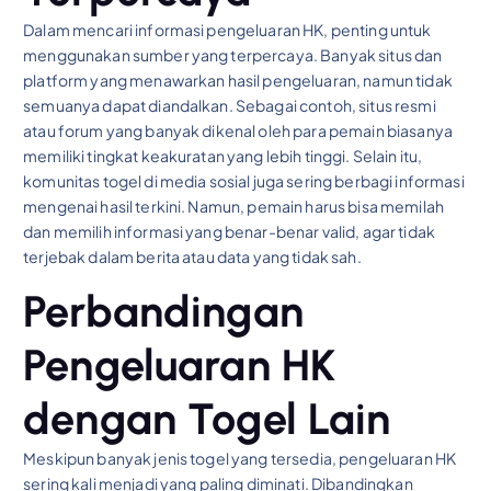
Dalam mencari informasi pengeluaran HK, penting untuk
menggunakan sumber yang terpercaya. Banyak situs dan
platform yang menawarkan hasil pengeluaran, namun tidak
semuanya dapat diandalkan. Sebagai contoh, situs resmi
atau forum yang banyak dikenal oleh para pemain biasanya
memiliki tingkat keakuratan yang lebih tinggi. Selain itu,
komunitas togel di media sosial juga sering berbagi informasi
mengenai hasil terkini. Namun, pemain harus bisa memilah
dan memilih informasi yang benar-benar valid, agar tidak
terjebak dalam berita atau data yang tidak sah.
Perbandingan
Pengeluaran HK
dengan Togel Lain
Meskipun banyak jenis togel yang tersedia, pengeluaran HK
sering kali menjadi yang paling diminati. Dibandingkan