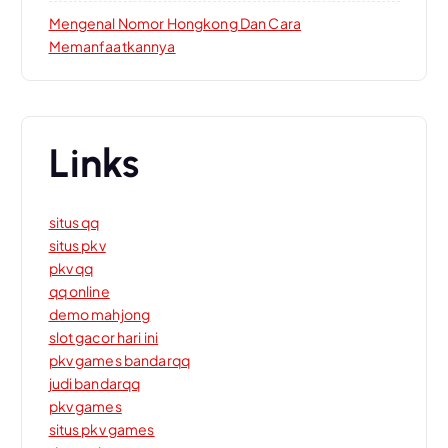
Mengenal Nomor Hongkong Dan Cara
Memanfaatkannya
Links
situs qq
situs pkv
pkv qq
qq online
demo mahjong
slot gacor hari ini
pkv games bandarqq
judi bandarqq
pkv games
situs pkv games