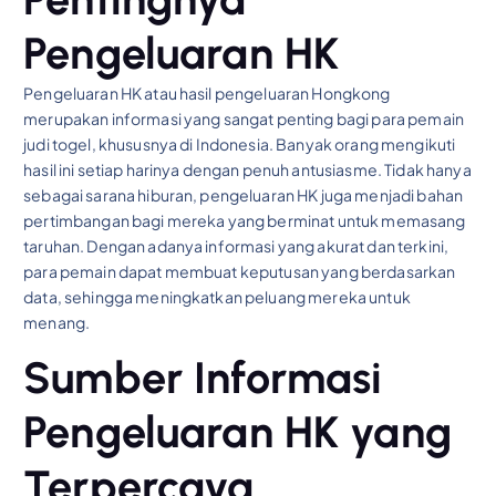
Pengeluaran HK
Pengeluaran HK atau hasil pengeluaran Hongkong
merupakan informasi yang sangat penting bagi para pemain
judi togel, khususnya di Indonesia. Banyak orang mengikuti
hasil ini setiap harinya dengan penuh antusiasme. Tidak hanya
sebagai sarana hiburan, pengeluaran HK juga menjadi bahan
pertimbangan bagi mereka yang berminat untuk memasang
taruhan. Dengan adanya informasi yang akurat dan terkini,
para pemain dapat membuat keputusan yang berdasarkan
data, sehingga meningkatkan peluang mereka untuk
menang.
Sumber Informasi
Pengeluaran HK yang
Terpercaya