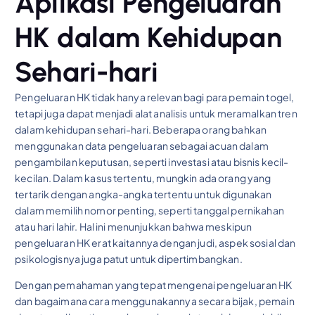
Aplikasi Pengeluaran
HK dalam Kehidupan
Sehari-hari
Pengeluaran HK tidak hanya relevan bagi para pemain togel,
tetapi juga dapat menjadi alat analisis untuk meramalkan tren
dalam kehidupan sehari-hari. Beberapa orang bahkan
menggunakan data pengeluaran sebagai acuan dalam
pengambilan keputusan, seperti investasi atau bisnis kecil-
kecilan. Dalam kasus tertentu, mungkin ada orang yang
tertarik dengan angka-angka tertentu untuk digunakan
dalam memilih nomor penting, seperti tanggal pernikahan
atau hari lahir. Hal ini menunjukkan bahwa meskipun
pengeluaran HK erat kaitannya dengan judi, aspek sosial dan
psikologisnya juga patut untuk dipertimbangkan.
Dengan pemahaman yang tepat mengenai pengeluaran HK
dan bagaimana cara menggunakannya secara bijak, pemain