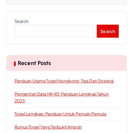
i
g
Search
a
Search
t
i
Recent Posts
o
Panduan Utama Togel Hongkong: Tips Dan Strategi
n
Pengertian Data HK 4D: Panduan Lengkap Tahun
2023
Togel Lengkap: Panduan Untuk Pemain Pemula
Rumus Togel Yang Terbukti Ampuh