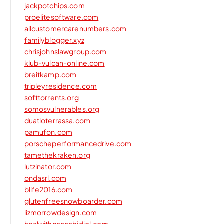
jackpotchips.com
proelitesoftware.com
allcustomercarenumbers.com
familyblogger.xyz
chrisjohnslawgroup.com
klub-vulcan-online.com
breitkamp.com
tripleyresidence.com
softtorrents.org
somosvulnerables.org
duatloterrassa.com
pamufon.com
porscheperformancedrive.com
tamethekraken.org
lutzinator.com
ondasrl.com
blife2016.com
glutenfreesnowboarder.com
lizmorrowdesign.com
healwithcannabidiol.com