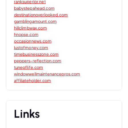
ranksuperior.net
babystepahead.com
destinationoverlooked.com
gamblingamount.com
hillclimbwax.com
hnopse.com
occasionnews.com
lustofmoney.com
timebusinesszone.com
peppers-reflection.com
tuneoflife.com
windowwellmaintenancepros.com
affiliateholder.com
Links