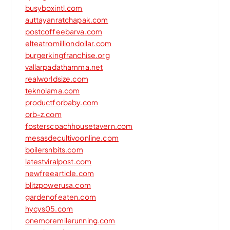
busyboxintl.com
auttayanratchapak.com
postcoffeebarva.com
elteatromilliondollar.com
burgerkingfranchise.org
vallarpadathamma.net
realworldsize.com
teknolama.com
productforbaby.com
orb-z.com
fosterscoachhousetavern.com
mesasdecultivoonline.com
boilersnbits.com
latestviralpost.com
newfreearticle.com
blitzpowerusa.com
gardenofeaten.com
hycys05.com
onemoremilerunning.com