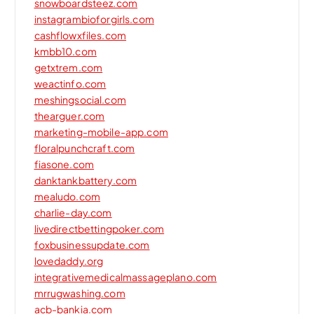
snowboardsteez.com
instagrambioforgirls.com
cashflowxfiles.com
kmbb10.com
getxtrem.com
weactinfo.com
meshingsocial.com
thearguer.com
marketing-mobile-app.com
floralpunchcraft.com
fiasone.com
danktankbattery.com
mealudo.com
charlie-day.com
livedirectbettingpoker.com
foxbusinessupdate.com
lovedaddy.org
integrativemedicalmassageplano.com
mrrugwashing.com
acb-bankia.com