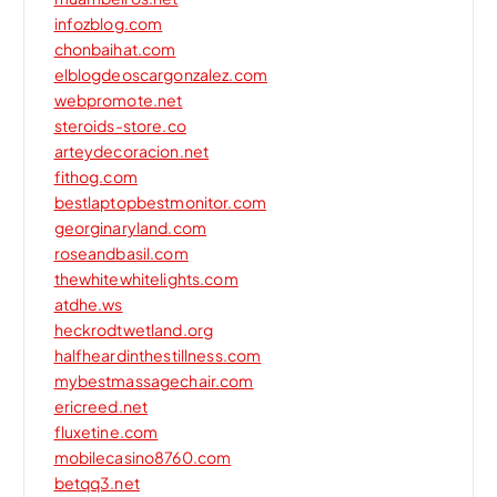
infozblog.com
chonbaihat.com
elblogdeoscargonzalez.com
webpromote.net
steroids-store.co
arteydecoracion.net
fithog.com
bestlaptopbestmonitor.com
georginaryland.com
roseandbasil.com
thewhitewhitelights.com
atdhe.ws
heckrodtwetland.org
halfheardinthestillness.com
mybestmassagechair.com
ericreed.net
fluxetine.com
mobilecasino8760.com
betqq3.net