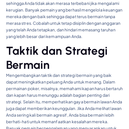
sehingga Anda tidak akan merasa terbebani jika mengalami
kerugian. Banyak pemain yang berhasil mengelola keuangan
mereka dengan baik sehingga dapat terus bermain tanpa
merasa stres. Cobalah untuk tetap disiplin dengan anggaran
yang telah Anda tetapkan, dan hindari memasang taruhan
yang lebih besar dari kemampuan Anda.
Taktik dan Strategi
Bermain
Mengembangkan taktik dan strategi bermain yang baik
dapat meningkatkan peluang Anda untuk menang. Dalam
permainan poker, misalnya, memahami kapan harus bertaruh
dan kapan harus menunggu adalah bagian penting dari
strategi. Selain itu, memperhatikan gaya bermain lawan Anda
juga dapat memberikan keunggulan. Jika Anda melihat lawan
Anda sering kali bermain agresif, Anda bisa bermain lebih
berhati-hati untuk memanfaatkan kesalahan mereka.
Banyak pemain berpengalaman yang menyarankan untuk