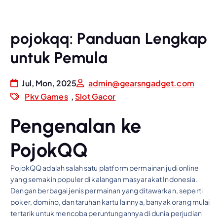
pojokqq: Panduan Lengkap
untuk Pemula
Jul, Mon, 2025
admin@gearsngadget.com
Pkv Games
,
Slot Gacor
Pengenalan ke
PojokQQ
PojokQQ adalah salah satu platform permainan judi online
yang semakin populer di kalangan masyarakat Indonesia.
Dengan berbagai jenis permainan yang ditawarkan, seperti
poker, domino, dan taruhan kartu lainnya, banyak orang mulai
tertarik untuk mencoba peruntungannya di dunia perjudian