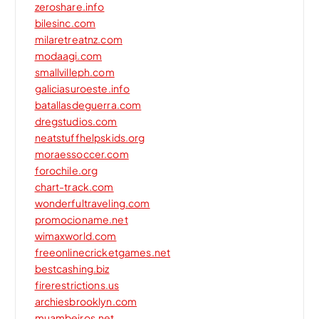
zeroshare.info
bilesinc.com
milaretreatnz.com
modaagi.com
smallvilleph.com
galiciasuroeste.info
batallasdeguerra.com
dregstudios.com
neatstuffhelpskids.org
moraessoccer.com
forochile.org
chart-track.com
wonderfultraveling.com
promocioname.net
wimaxworld.com
freeonlinecricketgames.net
bestcashing.biz
firerestrictions.us
archiesbrooklyn.com
muambeiros.net