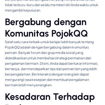
tidak terburu-buru dan selalu memberi diri Anda waktu untuk
mengambil keputusan.
Bergabung dengan
Komunitas PojokQQ
Salah satu cara terbaik untuk belajar lebih banyak tentang
PojokQQ adalah dengan bergabung dalam komunitas
pemain. Banyak forum dan grup media sosial yang
didedikasikan untuk membahas strategi permainan dan
pengalaman bermain. Di sini, Anda dapat bertukar informasi,
bertanya, dan mendapatkan tips dari pemain lain yang lebih
berpengalaman. Berinteraksi dengan orang lain dapat
mengurangi rasa kesepian dan membuat pengalaman
bermain lebih menyenangkan.
Kesadaran Terhadap