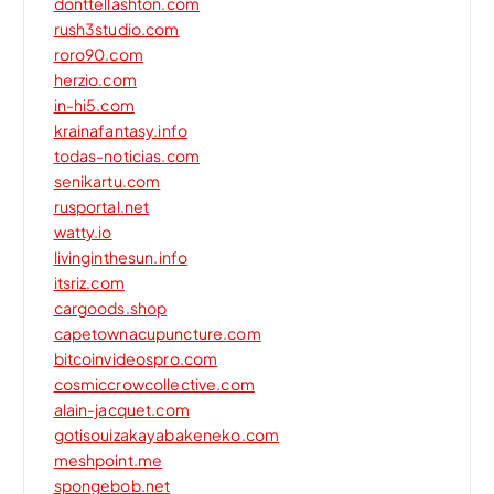
donttellashton.com
rush3studio.com
roro90.com
herzio.com
in-hi5.com
krainafantasy.info
todas-noticias.com
senikartu.com
rusportal.net
watty.io
livinginthesun.info
itsriz.com
cargoods.shop
capetownacupuncture.com
bitcoinvideospro.com
cosmiccrowcollective.com
alain-jacquet.com
gotisouizakayabakeneko.com
meshpoint.me
spongebob.net