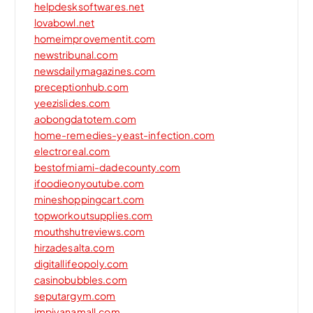
helpdesksoftwares.net
lovabowl.net
homeimprovementit.com
newstribunal.com
newsdailymagazines.com
preceptionhub.com
yeezislides.com
aobongdatotem.com
home-remedies-yeast-infection.com
electroreal.com
bestofmiami-dadecounty.com
ifoodieonyoutube.com
mineshoppingcart.com
topworkoutsupplies.com
mouthshutreviews.com
hirzadesalta.com
digitallifeopoly.com
casinobubbles.com
seputargym.com
impiyanamall.com