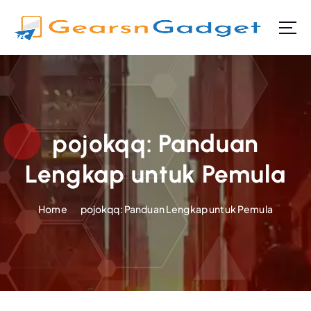
S
k
i
Dapatkan Deposit slot gacor dan pulsa di daftar situs judi online terbaik yang
p
menawarkan banyak fitur dan keuntungan.
t
o
c
o
n
pojokqq: Panduan
t
Lengkap untuk Pemula
e
n
t
Home
pojokqq: Panduan Lengkap untuk Pemula