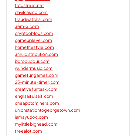
totostreet.net
davilcasino.com
fraudwatchai.com
aem-x.com
cryptooblogs.com
gameuplevel.com
homethestyle.com
amuldistribution.com
borobuddur.com
wundermusic.com
gamefungames.com
25-minute-timer.com
creativefuntask.com
engrsaifulsaif.com
cheapbtcminers.com
unionstationtogeorgetown.com
iamayudoc.com
mylittlebighead.com
freealot.com