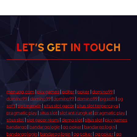
L
E
T
’
S
G
E
T
I
N
T
O
U
C
H
menuqq.com
|
pkv games
|
poker
|
poker
|
domino99
|
domino99
|
domino99
|
domino99
|
domino99
|
pg soft
|
pg
soft
|
slot maxwin
|
situs slot gacor
|
situs slot terpercaya
|
pragmatic play
|
situs slot
|
slot anti rungkat
|
pragmatic play
|
situs slot
|
slot gacor resmi
|
demo slot
|
situs slot
|
pkv games
bandarqq
|
bandarqq login
|
qq poker
|
bandarqq login
|
bandarqq login
|
bandarqq login
|
qq poker
|
qq poker
|
qq