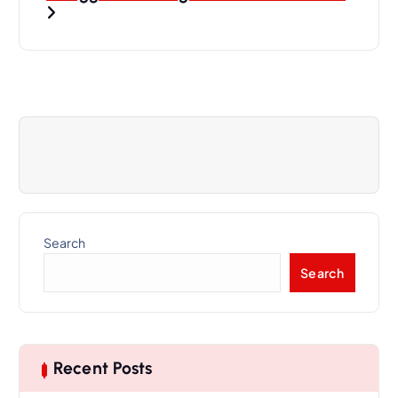
t
n
a
v
i
g
Search
a
Search
t
i
Recent Posts