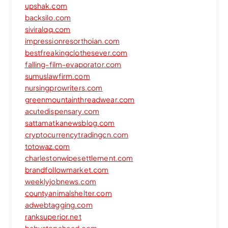
upshak.com
backsilo.com
siviralqq.com
impressionresorthoian.com
bestfreakingclothesever.com
falling-film-evaporator.com
sumuslawfirm.com
nursingprowriters.com
greenmountainthreadwear.com
acutedispensary.com
sattamatkanewsblog.com
cryptocurrencytradingcn.com
totowaz.com
charlestonwipesettlement.com
brandfollowmarket.com
weeklyjobnews.com
countyanimalshelter.com
adwebtagging.com
ranksuperior.net