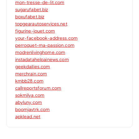
mon-tresse-de-lit.com
sugarufabet.biz
boxufabet.biz
topgearautoservices.net
figurine-jouet.com
your-facebook-address.com
perroquet-ma-passion.com
modrenlivinghome.com
instadatahelpainews.com
geekdailies.com
merchrain.com
kmbb28.com
callreportsforum.com
sokmilya.com
abyluny.com
boomjavtrk.com
apklead.net