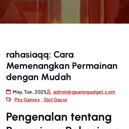
rahasiaqq: Cara
Memenangkan Permainan
dengan Mudah
May, Tue, 2025
admin@gearsngadget.com
Pkv Games
,
Slot Gacor
Pengenalan tentang