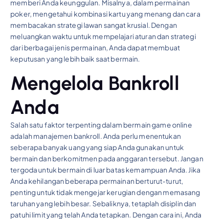
memberi Anda keunggulan. Misalnya, dalam permainan
poker, mengetahui kombinasi kartu yang menang dan cara
membacakan strategi lawan sangat krusial. Dengan
meluangkan waktu untuk mempelajari aturan dan strategi
dari berbagai jenis permainan, Anda dapat membuat
keputusan yang lebih baik saat bermain.
Mengelola Bankroll
Anda
Salah satu faktor terpenting dalam bermain game online
adalah manajemen bankroll. Anda perlu menentukan
seberapa banyak uang yang siap Anda gunakan untuk
bermain dan berkomitmen pada anggaran tersebut. Jangan
tergoda untuk bermain di luar batas kemampuan Anda. Jika
Anda kehilangan beberapa permainan berturut-turut,
penting untuk tidak mengejar kerugian dengan memasang
taruhan yang lebih besar. Sebaliknya, tetaplah disiplin dan
patuhi limit yang telah Anda tetapkan. Dengan cara ini, Anda