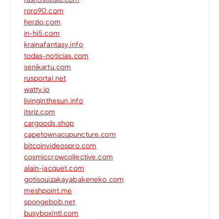
roro90.com
herzio.com
in-hi5.com
krainafantasy.info
todas-noticias.com
senikartu.com
rusportal.net
watty.io
livinginthesun.info
itsriz.com
cargoods.shop
capetownacupuncture.com
bitcoinvideospro.com
cosmiccrowcollective.com
alain-jacquet.com
gotisouizakayabakeneko.com
meshpoint.me
spongebob.net
busyboxintl.com