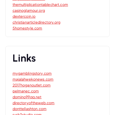
themultiplicationtablechart.com
casinoglamour.org
dextercoin.io
christianarticledirectory.org
5homestyle.com
Links
mygamblingstory.com
majalahwekonews.com
2017hoganoutlet.com
pelmanec.com
domino99qq.net
directoryoftheweb.com
donttellashton.com
rush3studio.com