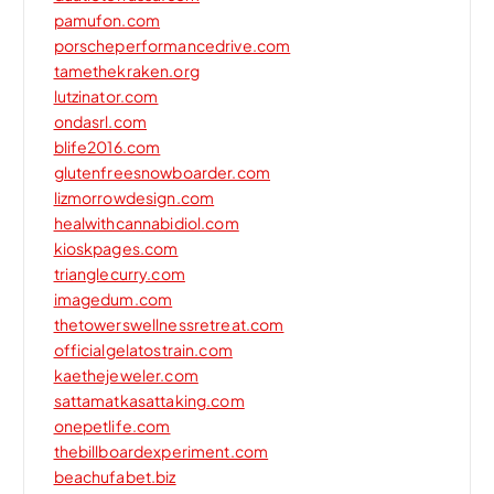
pamufon.com
porscheperformancedrive.com
tamethekraken.org
lutzinator.com
ondasrl.com
blife2016.com
glutenfreesnowboarder.com
lizmorrowdesign.com
healwithcannabidiol.com
kioskpages.com
trianglecurry.com
imagedum.com
thetowerswellnessretreat.com
officialgelatostrain.com
kaethejeweler.com
sattamatkasattaking.com
onepetlife.com
thebillboardexperiment.com
beachufabet.biz