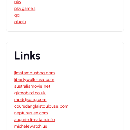
pkv
pkv games
qq
qiuqiu
Links
jimsfamousbbq.com
libertywalk-usa.com
australiamovie.net
gizmobird.co.uk
mp3djsong.com
coursdanglaistoulouse.com
neptunuslex.com
auguri-di-natale.info
michelewatch.us