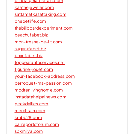
officialgelatostrain.com
kaethejeweler.com
sattamatkasattaking.com
onepetlife.com
thebillboardexperiment.com
beachufabet.biz
mon-tresse-de-lit.com
sugarufabet.biz
boxufabet.biz
topgearautoservices.net
figurine-jouet.com
your-facebook-address.com
perroquet-ma-passion.com
modrenlivinghome.com
instadatahelpainews.com
geekdailies.com
merchrain.com
kmbb28.com
callreportsforum.com
sokmilya.com