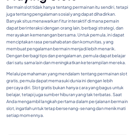
Bermain slot tidak hanya tentang permainan itu sendiri, tetapi
juga tentang pengalaman sosial yang dapat dihadirkan.
Banyak situs menawarkan fitur interaktif di mana pemain
dapat berinteraksi dengan orang lain, berbagi strategi, dan
merayakan kemenangan bersama. Untuk pemula, ini dapat
menciptakan rasa persahabatan dan komunitas, yang
membuat pengalaman bermain menjadi lebih menarik.
Dengan berbagi tips dan pengalaman, pemula dapat belajar
dari satu sama lain dan meningkatkan keterampilan mereka.
Melalui pemahaman yang mendalam tentang permainan slot
gratis, pemula dapat memasuki dunia ini dengan lebih
percaya diri. Slot gratis bukan hanya cara yang bagus untuk
belajar, tetapi juga sumber hiburan yang tak terbatas. Saat
Anda mengambil langkah pertama dalam perjalanan bermain
slot, ingatlah untuk tetap bersenang-senang dan menikmati
setiap momennya.