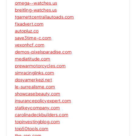
omega--watches.us
breitling-watches.us
tgarnettcentrallautoads.com
fixadvert.com
autopluz.co
save3time-c.com
vexonhcf.com
demos-pixelsparadise.com
mediatitude.com
prewarmotorcycles.com
simracinglinks.com
dosyamerkezi.net
le-surrealisme.com
showcasebeauty.com
insurancepolicyexpert.com
statkeycompany.com
carolinadeckbuilders.com
topinvestingblog.com
top50tools.com
the-rep.com