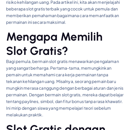
risiko kehilangan uang. Pada artikel ini, kita akan menjelajahi
beberapa slot gratis terbaik yang cocok untuk pemula dan
memberikan pemahaman bagaimana cara memanfaatkan
permainan ini secara maksimal.
Mengapa Memilih
Slot Gratis?
Bagi pemula, bermain slot gratis menawarkan pengalaman
yang sangat berharga. Pertama-tama, memungkinkan
pemain untuk memahami cara kerja permainan tanpa
tekanan kehilangan uang. Misalnya, seorang pemain baru
mungkin merasa canggung dengan berbagai aturan dan jenis
permainan. Dengan bermain slot gratis, mereka dapat belajar
tentang paylines, simbol, dan fitur bonus tanpa rasa khawatir.
Ini mirip dengan siswa yang mempelajari teori sebelum
melakukan praktik.
Slot Gratis dengan