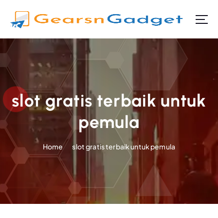
S
k
i
Dapatkan Deposit slot gacor dan pulsa di daftar situs judi online terbaik yang
p
menawarkan banyak fitur dan keuntungan.
t
o
c
o
n
slot gratis terbaik untuk
t
pemula
e
n
t
Home
slot gratis terbaik untuk pemula