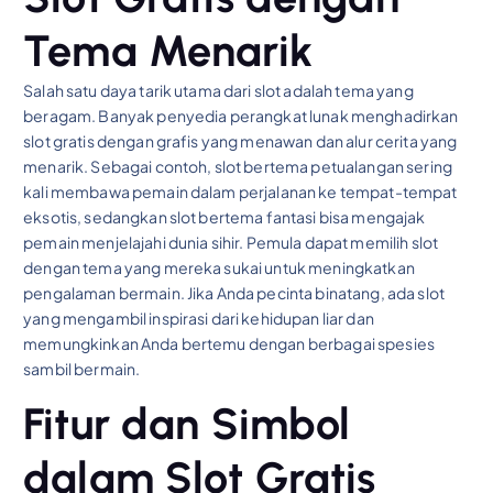
Tema Menarik
Salah satu daya tarik utama dari slot adalah tema yang
beragam. Banyak penyedia perangkat lunak menghadirkan
slot gratis dengan grafis yang menawan dan alur cerita yang
menarik. Sebagai contoh, slot bertema petualangan sering
kali membawa pemain dalam perjalanan ke tempat-tempat
eksotis, sedangkan slot bertema fantasi bisa mengajak
pemain menjelajahi dunia sihir. Pemula dapat memilih slot
dengan tema yang mereka sukai untuk meningkatkan
pengalaman bermain. Jika Anda pecinta binatang, ada slot
yang mengambil inspirasi dari kehidupan liar dan
memungkinkan Anda bertemu dengan berbagai spesies
sambil bermain.
Fitur dan Simbol
dalam Slot Gratis