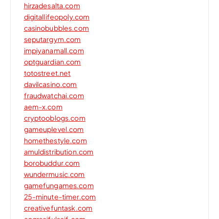
hirzadesalta.com
digitallifeopoly.com
casinobubbles.com
seputargym.com
impiyanamall.com
optguardian.com
totostreet.net
davilcasino.com
fraudwatchai.com
aem-x.com
cryptooblogs.com
gameuplevel.com
homethestyle.com
amuldistribution.com
borobuddur.com
wundermusic.com
gamefungames.com
25-minute-timer.com
creativefuntask.com
engrsaifulsaif.com