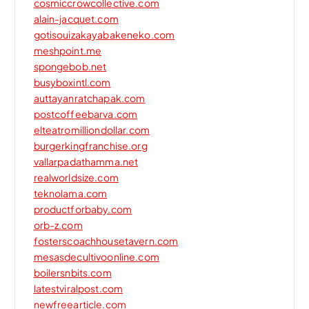
cosmiccrowcollective.com
alain-jacquet.com
gotisouizakayabakeneko.com
meshpoint.me
spongebob.net
busyboxintl.com
auttayanratchapak.com
postcoffeebarva.com
elteatromilliondollar.com
burgerkingfranchise.org
vallarpadathamma.net
realworldsize.com
teknolama.com
productforbaby.com
orb-z.com
fosterscoachhousetavern.com
mesasdecultivoonline.com
boilersnbits.com
latestviralpost.com
newfreearticle.com