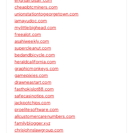
cheapbtcminers.com
unionstationtogeorgetown.com
iamayudoc.com
mylittlebighead.com
freealot.com
asahiweekly.com
supercleanut.com
bedandbicycle.com
heraldcalifornia.com
graphicmonkeys.com
gamepixies.com
drawneastart.com
fasthokislot88.com
safecasinotips.com
jackpotchips.com
proelitesoftware.com
allcustomercarenumbers.com
familyblogger.xyz
chrisjohnslawgroup.com