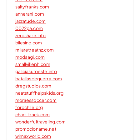
saltyfranks.com
annerani.com
jazzatude.com
0022pa.com
zeroshare.info
bilesinc.com
milaretreatnz.com
modaagi.com
smallvilleph.com
galiciasuroeste.info
batallasdeguerra.com
dregstudios.com
neatstuffhelpskids.org
moraessoccer.com
forochile.org
chart-track.com
wonderfultraveling.com
promocioname.net
wimaxworld.com