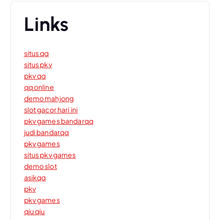
Links
situs qq
situs pkv
pkv qq
qq online
demo mahjong
slot gacor hari ini
pkv games bandarqq
judi bandarqq
pkv games
situs pkv games
demo slot
asikqq
pkv
pkv games
qiu qiu