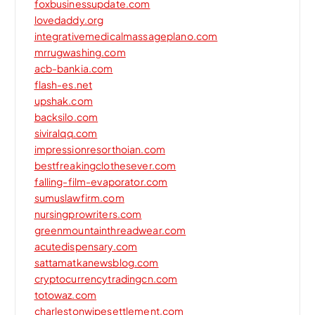
foxbusinessupdate.com
lovedaddy.org
integrativemedicalmassageplano.com
mrrugwashing.com
acb-bankia.com
flash-es.net
upshak.com
backsilo.com
siviralqq.com
impressionresorthoian.com
bestfreakingclothesever.com
falling-film-evaporator.com
sumuslawfirm.com
nursingprowriters.com
greenmountainthreadwear.com
acutedispensary.com
sattamatkanewsblog.com
cryptocurrencytradingcn.com
totowaz.com
charlestonwipesettlement.com