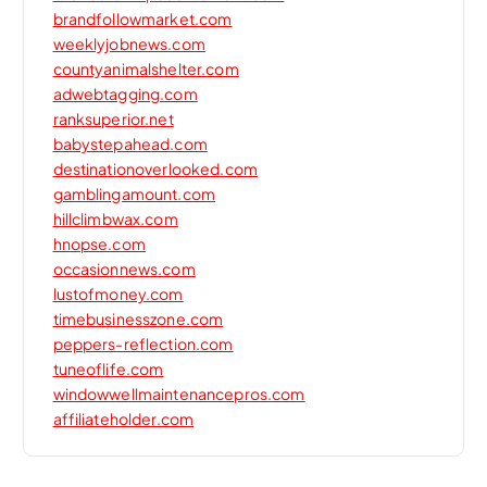
brandfollowmarket.com
weeklyjobnews.com
countyanimalshelter.com
adwebtagging.com
ranksuperior.net
babystepahead.com
destinationoverlooked.com
gamblingamount.com
hillclimbwax.com
hnopse.com
occasionnews.com
lustofmoney.com
timebusinesszone.com
peppers-reflection.com
tuneoflife.com
windowwellmaintenancepros.com
affiliateholder.com