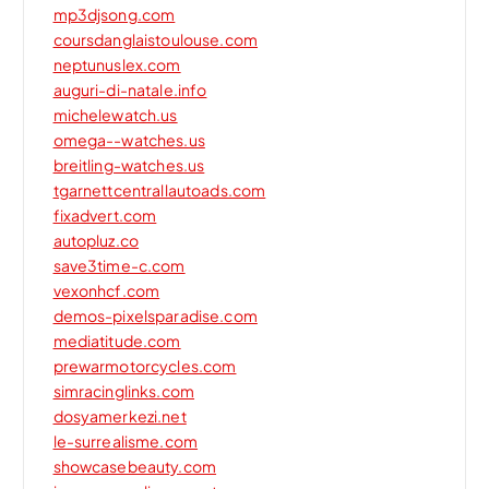
mp3djsong.com
coursdanglaistoulouse.com
neptunuslex.com
auguri-di-natale.info
michelewatch.us
omega--watches.us
breitling-watches.us
tgarnettcentrallautoads.com
fixadvert.com
autopluz.co
save3time-c.com
vexonhcf.com
demos-pixelsparadise.com
mediatitude.com
prewarmotorcycles.com
simracinglinks.com
dosyamerkezi.net
le-surrealisme.com
showcasebeauty.com