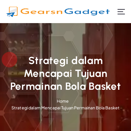
S
k
i
Dapatkan Deposit slot gacor dan pulsa di daftar situs judi online terbaik yang
p
menawarkan banyak fitur dan keuntungan.
t
o
c
o
n
Strategi dalam
t
Mencapai Tujuan
e
n
Permainan Bola Basket
t
Home
Strategi dalam Mencapai Tujuan Permainan Bola Basket