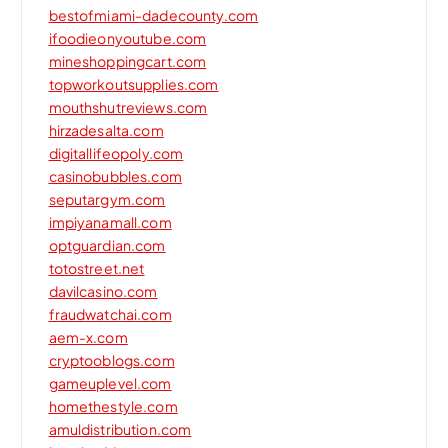
bestofmiami-dadecounty.com
ifoodieonyoutube.com
mineshoppingcart.com
topworkoutsupplies.com
mouthshutreviews.com
hirzadesalta.com
digitallifeopoly.com
casinobubbles.com
seputargym.com
impiyanamall.com
optguardian.com
totostreet.net
davilcasino.com
fraudwatchai.com
aem-x.com
cryptooblogs.com
gameuplevel.com
homethestyle.com
amuldistribution.com