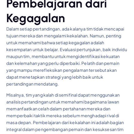
Pembelajaran dari
Kegagalan
Dalam setiap pertandingan, ada kalanya tim tidak mencapai
tujuan mereka dan mengalami kekalahan. Namun, penting
untuk memahami bahwa setiap kegagalan adalah
kesempatan untuk belajar. Evaluasi pertunjukan, baik individu
maupun tim, membantu untuk mengidentifikasi kekuatan
dan kelemahan yang perlu diperbaiki. Pelatih dan pemain
yang mampu merefleksikan pengalaman tersebut akan
dapat menetapkan strategi yang lebih baik untuk
pertandingan mendatang.
Misalnya, tim yang kalah di semifinal dapat menggunakan
analisis pertandingan untuk memahami bagaimana lawan
memanfaatkan celah dalam pertahanan mereka dan
memperbaiki taktik mereka sebelum menghadapi rival di
masa depan. Pembelajaran dari kekalahan ini adalah bagian
integral dalam pengembangan pemain dan kesuksesan tim