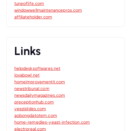
tuneoflife.com
windowwellmaintenancepros.com
affiliateholder.com
Links
helpdesksoftwares.net
lovabowl.net
homeimprovementit.com
newstribunal.com
newsdailymagazines.com
preceptionhub.com
yeezislides.com
aobongdatotem.com
home-remedies-yeast-infection.com
electroreal.com