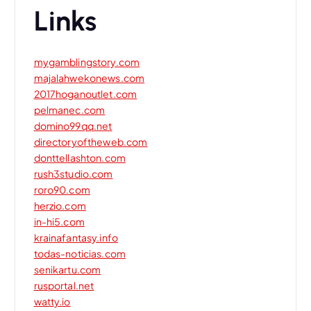
Links
mygamblingstory.com
majalahwekonews.com
2017hoganoutlet.com
pelmanec.com
domino99qq.net
directoryoftheweb.com
donttellashton.com
rush3studio.com
roro90.com
herzio.com
in-hi5.com
krainafantasy.info
todas-noticias.com
senikartu.com
rusportal.net
watty.io