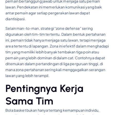
pemain bertanggung jawab untuk menjaga satu pemain
lawan. Pendekatan ini memerlukan komunikasi yang baik
antar pemain agar setiap pergerakan lawan dapat
diantisipasi.
Selain man-to-man, strategi “zone defense” sering
digunakan oleh tim-tim tertentu. Dalam bentuk pertahanan
ini, pemain tidak hanya menjaga satu lawan, tetapi menjaga
area tertentu di lapangan. Zona ini efektif dalam menghadapi
tim yang memiliki lebih banyak tembakan tiga poin atau
pemain yang lebih dominan di dalam cat. Contohnya dapat
ditemukan dalam pertandingan di liga perguruan tinggi, di
mana zona pertahanan sering kali menggagalkan serangan
lawan yang lebih terampil.
Pentingnya Kerja
Sama Tim
Bola basket bukan hanya tentang kemampuan individu,