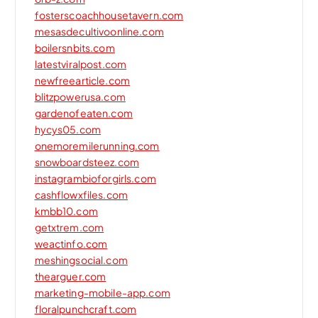
fosterscoachhousetavern.com
mesasdecultivoonline.com
boilersnbits.com
latestviralpost.com
newfreearticle.com
blitzpowerusa.com
gardenofeaten.com
hycys05.com
onemoremilerunning.com
snowboardsteez.com
instagrambioforgirls.com
cashflowxfiles.com
kmbb10.com
getxtrem.com
weactinfo.com
meshingsocial.com
thearguer.com
marketing-mobile-app.com
floralpunchcraft.com