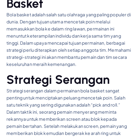
Basket
Bola basket adalah salah satu olahraga yang paling populer di
dunia. Dengan tujuan utama mencetak poin melalui
memasukkan bola ke dalam ring lawan, permainan ini
menuntut keterampilan individu dan kerja sama tim yang
tinggi. Dalam upaya mencapai tujuan permainan, berbagai
strategi perlu diterapkan oleh setiap anggota tim. Memahami
strategi-strategi ini akan membantu pemain dan tim secara
keseluruhan meraih kemenangan.
Strategi Serangan
Strategi serangan dalam permainan bola basket sangat
penting untuk menciptakan peluang mencetak poin. Salah
satu teknik yang sering digunakan adalah “pick and roll.”
Dalam taktik ini, seorang pemain menyerang meminta
rekannya untuk memberikan screen atau blok kepada
pemain bertahan. Setelah melakukan screen, pemain yang
memberikan blok kemudian bergerak ke arah ring untuk