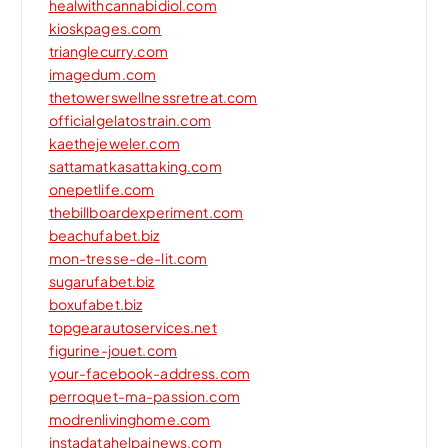
healwithcannabidiol.com
kioskpages.com
trianglecurry.com
imagedum.com
thetowerswellnessretreat.com
officialgelatostrain.com
kaethejeweler.com
sattamatkasattaking.com
onepetlife.com
thebillboardexperiment.com
beachufabet.biz
mon-tresse-de-lit.com
sugarufabet.biz
boxufabet.biz
topgearautoservices.net
figurine-jouet.com
your-facebook-address.com
perroquet-ma-passion.com
modrenlivinghome.com
instadatahelpainews.com