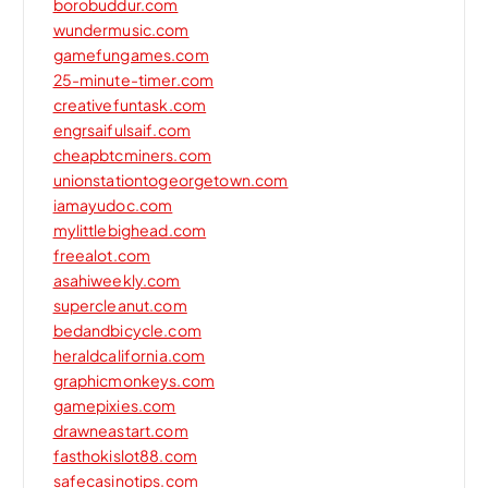
borobuddur.com
wundermusic.com
gamefungames.com
25-minute-timer.com
creativefuntask.com
engrsaifulsaif.com
cheapbtcminers.com
unionstationtogeorgetown.com
iamayudoc.com
mylittlebighead.com
freealot.com
asahiweekly.com
supercleanut.com
bedandbicycle.com
heraldcalifornia.com
graphicmonkeys.com
gamepixies.com
drawneastart.com
fasthokislot88.com
safecasinotips.com