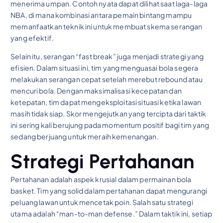
menerima umpan. Contoh nyata dapat dilihat saat laga-laga
NBA, di mana kombinasi antara pemain bintang mampu
memanfaatkan teknik ini untuk membuat skema serangan
yang efektif.
Selain itu, serangan “fast break” juga menjadi strategi yang
efisien. Dalam situasi ini, tim yang menguasai bola segera
melakukan serangan cepat setelah merebut rebound atau
mencuri bola. Dengan maksimalisasi kecepatan dan
ketepatan, tim dapat mengeksploitasi situasi ketika lawan
masih tidak siap. Skor mengejutkan yang tercipta dari taktik
ini sering kali berujung pada momentum positif bagi tim yang
sedang berjuang untuk meraih kemenangan.
Strategi Pertahanan
Pertahanan adalah aspek krusial dalam permainan bola
basket. Tim yang solid dalam pertahanan dapat mengurangi
peluang lawan untuk mencetak poin. Salah satu strategi
utama adalah “man-to-man defense.” Dalam taktik ini, setiap