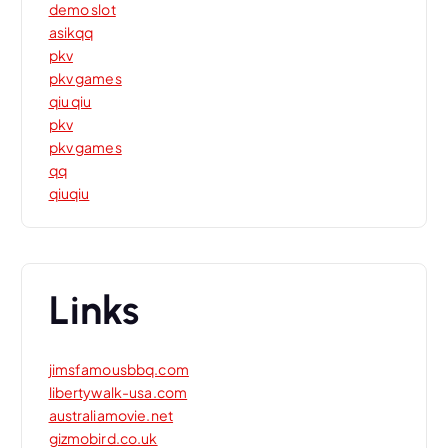
demo slot
asikqq
pkv
pkv games
qiu qiu
pkv
pkv games
qq
qiuqiu
Links
jimsfamousbbq.com
libertywalk-usa.com
australiamovie.net
gizmobird.co.uk