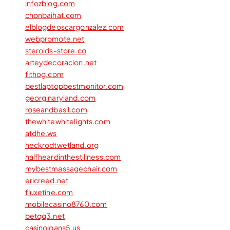
infozblog.com
chonbaihat.com
elblogdeoscargonzalez.com
webpromote.net
steroids-store.co
arteydecoracion.net
fithog.com
bestlaptopbestmonitor.com
georginaryland.com
roseandbasil.com
thewhitewhitelights.com
atdhe.ws
heckrodtwetland.org
halfheardinthestillness.com
mybestmassagechair.com
ericreed.net
fluxetine.com
mobilecasino8760.com
betqq3.net
casinoloans5.us