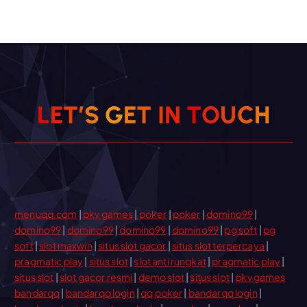
L
E
T
’
S
G
E
T
I
N
T
O
U
C
H
menuqq.com
|
pkv games
|
poker
|
poker
|
domino99
|
domino99
|
domino99
|
domino99
|
domino99
|
pg soft
|
pg
soft
|
slot maxwin
|
situs slot gacor
|
situs slot terpercaya
|
pragmatic play
|
situs slot
|
slot anti rungkat
|
pragmatic play
|
situs slot
|
slot gacor resmi
|
demo slot
|
situs slot
|
pkv games
bandarqq
|
bandarqq login
|
qq poker
|
bandarqq login
|