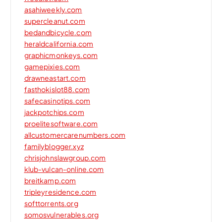
asahiweekly.com
supercleanut.com
bedandbicycle.com
heraldcalifornia.com
graphicmonkeys.com
gamepixies.com
drawneastart.com
fasthokislot88.com
safecasinotips.com
jackpotchips.com
proelitesoftware.com
allcustomercarenumbers.com
familyblogger.xyz
chrisjohnslawgroup.com
klub-vulcan-online.com
breitkamp.com
tripleyresidence.com
softtorrents.org
somosvulnerables.org