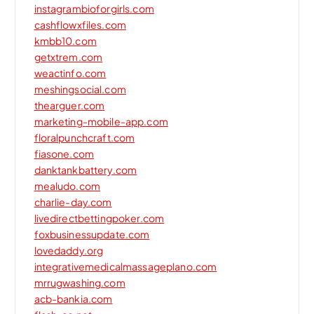
instagrambioforgirls.com
cashflowxfiles.com
kmbb10.com
getxtrem.com
weactinfo.com
meshingsocial.com
thearguer.com
marketing-mobile-app.com
floralpunchcraft.com
fiasone.com
danktankbattery.com
mealudo.com
charlie-day.com
livedirectbettingpoker.com
foxbusinessupdate.com
lovedaddy.org
integrativemedicalmassageplano.com
mrrugwashing.com
acb-bankia.com