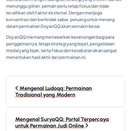
menunggu giliran, pemain perlu tetap fokus dan tidak
teralihkan oleh faktor eksternal. Dengan menjaga
konsentrasi dan bertindak sabar, peluang untuk menang
dalam permainan DoyanQQ akan semakin besar.
DoyanQQ memang menawarkan kesenangan bagi para
penggemarnya, tetapi strategi yang tepat, pengelolaan
modal yang bijak, serta fokus dan kesabaran akan sangat
menentukan hasil akhir dari permainan ini.
P
Mengenal Ludoqq: Permainan
o
Tradisional yang Modern
s
Mengenal SuryaQQ: Portal Terpercaya
t
untuk Permainan Judi Online