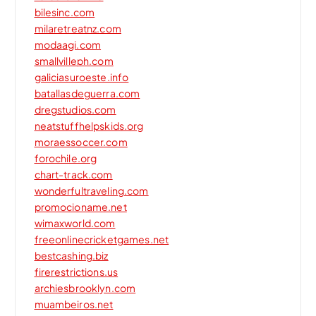
bilesinc.com
milaretreatnz.com
modaagi.com
smallvilleph.com
galiciasuroeste.info
batallasdeguerra.com
dregstudios.com
neatstuffhelpskids.org
moraessoccer.com
forochile.org
chart-track.com
wonderfultraveling.com
promocioname.net
wimaxworld.com
freeonlinecricketgames.net
bestcashing.biz
firerestrictions.us
archiesbrooklyn.com
muambeiros.net