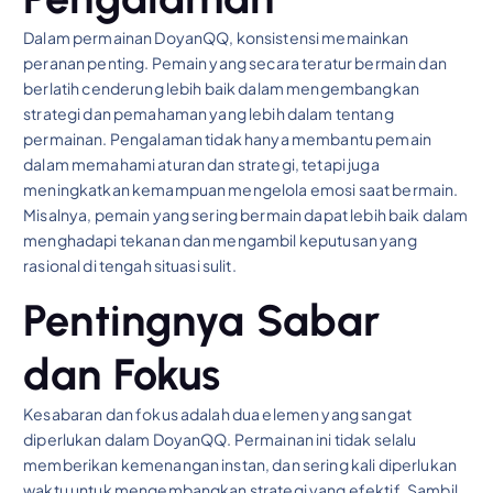
Dalam permainan DoyanQQ, konsistensi memainkan
peranan penting. Pemain yang secara teratur bermain dan
berlatih cenderung lebih baik dalam mengembangkan
strategi dan pemahaman yang lebih dalam tentang
permainan. Pengalaman tidak hanya membantu pemain
dalam memahami aturan dan strategi, tetapi juga
meningkatkan kemampuan mengelola emosi saat bermain.
Misalnya, pemain yang sering bermain dapat lebih baik dalam
menghadapi tekanan dan mengambil keputusan yang
rasional di tengah situasi sulit.
Pentingnya Sabar
dan Fokus
Kesabaran dan fokus adalah dua elemen yang sangat
diperlukan dalam DoyanQQ. Permainan ini tidak selalu
memberikan kemenangan instan, dan sering kali diperlukan
waktu untuk mengembangkan strategi yang efektif. Sambil