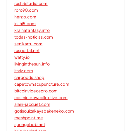
rush3studio.com
roro90.com
herzio.com
in-hi5.com
krainafantasy.info
todas-noticias.com
senikartu.com
rusportal.net
watty.io
livinginthesun.info
itsriz.com
cargoods.shop
capetownacupuncture.com
bitcoinvideospro.com
cosmiccrowcollective.com
alain-jacquet.com
gotisouizakayabakeneko.com
meshpoint.me
spongebob.net