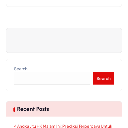
n
a
v
i
g
Search
a
Search
t
i
Recent Posts
o
4 Angka Jitu HK Malam Ini: Prediksi Terpercaya Untuk