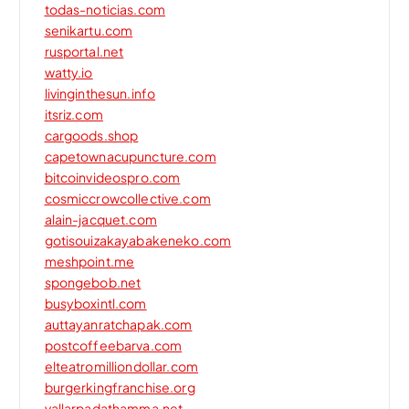
todas-noticias.com
senikartu.com
rusportal.net
watty.io
livinginthesun.info
itsriz.com
cargoods.shop
capetownacupuncture.com
bitcoinvideospro.com
cosmiccrowcollective.com
alain-jacquet.com
gotisouizakayabakeneko.com
meshpoint.me
spongebob.net
busyboxintl.com
auttayanratchapak.com
postcoffeebarva.com
elteatromilliondollar.com
burgerkingfranchise.org
vallarpadathamma.net