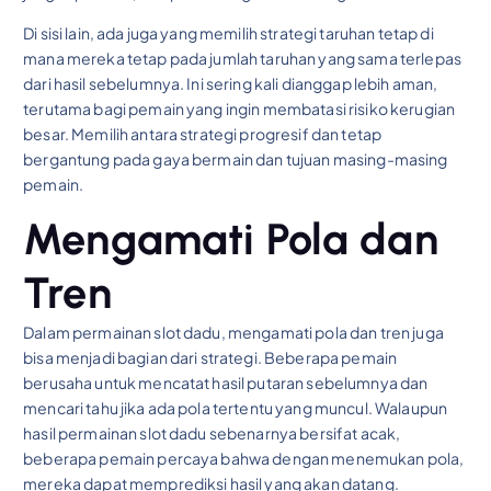
Di sisi lain, ada juga yang memilih strategi taruhan tetap di
mana mereka tetap pada jumlah taruhan yang sama terlepas
dari hasil sebelumnya. Ini sering kali dianggap lebih aman,
terutama bagi pemain yang ingin membatasi risiko kerugian
besar. Memilih antara strategi progresif dan tetap
bergantung pada gaya bermain dan tujuan masing-masing
pemain.
Mengamati Pola dan
Tren
Dalam permainan slot dadu, mengamati pola dan tren juga
bisa menjadi bagian dari strategi. Beberapa pemain
berusaha untuk mencatat hasil putaran sebelumnya dan
mencari tahu jika ada pola tertentu yang muncul. Walaupun
hasil permainan slot dadu sebenarnya bersifat acak,
beberapa pemain percaya bahwa dengan menemukan pola,
mereka dapat memprediksi hasil yang akan datang.