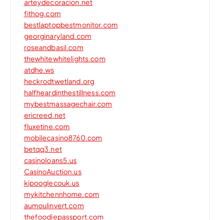
arteydecoracion.net
fithog.com
bestlaptopbestmonitor.com
georginaryland.com
roseandbasil.com
thewhitewhitelights.com
atdhe.ws
heckrodtwetland.org
halfheardinthestillness.com
mybestmassagechair.com
ericreed.net
fluxetine.com
mobilecasino8760.com
betqq3.net
casinoloans5.us
CasinoAuction.us
kipooglecouk.us
mykitchennhome.com
aumoulinvert.com
thefoodiepassport.com