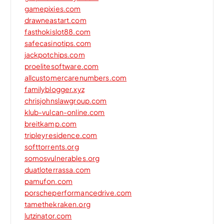
gamepixies.com
drawneastart.com
fasthokislot88.com
safecasinotips.com
jackpotchips.com
proelitesoftware.com
allcustomercarenumbers.com
familyblogger.xyz
chrisjohnslawgroup.com
klub-vulcan-online.com
breitkamp.com
tripleyresidence.com
softtorrents.org
somosvulnerables.org
duatloterrassa.com
pamufon.com
porscheperformancedrive.com
tamethekraken.org
lutzinator.com