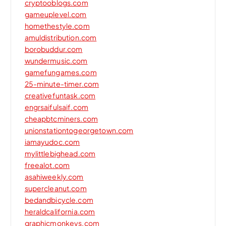
cryptooblogs.com
gameuplevel.com
homethestyle.com
amuldistribution.com
borobuddur.com
wundermusic.com
gamefungames.com
25-minute-timer.com
creativefuntask.com
engrsaifulsaif.com
cheapbtcminers.com
unionstationtogeorgetown.com
iamayudoc.com
mylittlebighead.com
freealot.com
asahiweekly.com
supercleanut.com
bedandbicycle.com
heraldcalifornia.com
graphicmonkeys.com