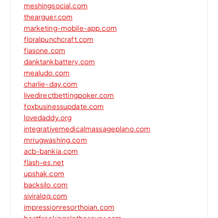
meshingsocial.com
thearguer.com
marketing-mobile-app.com
floralpunchcraft.com
fiasone.com
danktankbattery.com
mealudo.com
charlie-day.com
livedirectbettingpoker.com
foxbusinessupdate.com
lovedaddy.org
integrativemedicalmassageplano.com
mrrugwashing.com
acb-bankia.com
flash-es.net
upshak.com
backsilo.com
siviralqq.com
impressionresorthoian.com
bestfreakingclothesever.com