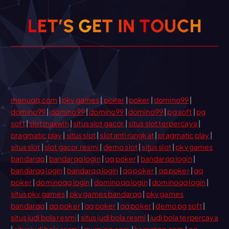
L
E
T
’
S
G
E
T
I
N
T
O
U
C
H
menuqq.com
|
pkv games
|
poker
|
poker
|
domino99
|
domino99
|
domino99
|
domino99
|
domino99
|
pg soft
|
pg
soft
|
slot maxwin
|
situs slot gacor
|
situs slot terpercaya
|
pragmatic play
|
situs slot
|
slot anti rungkat
|
pragmatic play
|
situs slot
|
slot gacor resmi
|
demo slot
|
situs slot
|
pkv games
bandarqq
|
bandarqq login
|
qq poker
|
bandarqq login
|
bandarqq login
|
bandarqq login
|
qq poker
|
qq poker
|
qq
poker
|
dominoqq login
|
dominoqq login
|
dominoqq login
|
situs pkv games
|
pkv games bandarqq
|
pkv games
bandarqq
|
qq poker
|
qq poker
|
qq poker
|
demo pg soft
|
situs judi bola resmi
|
situs judi bola resmi
|
judi bola terpercaya
|
situs judi bola resmi
|
murniqq.com
|
hematqq.com
|
qq