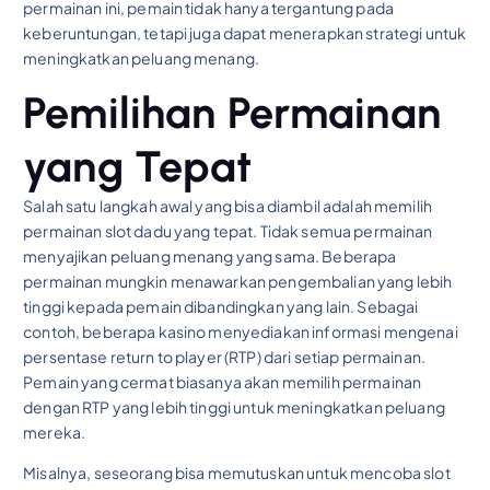
permainan ini, pemain tidak hanya tergantung pada
keberuntungan, tetapi juga dapat menerapkan strategi untuk
meningkatkan peluang menang.
Pemilihan Permainan
yang Tepat
Salah satu langkah awal yang bisa diambil adalah memilih
permainan slot dadu yang tepat. Tidak semua permainan
menyajikan peluang menang yang sama. Beberapa
permainan mungkin menawarkan pengembalian yang lebih
tinggi kepada pemain dibandingkan yang lain. Sebagai
contoh, beberapa kasino menyediakan informasi mengenai
persentase return to player (RTP) dari setiap permainan.
Pemain yang cermat biasanya akan memilih permainan
dengan RTP yang lebih tinggi untuk meningkatkan peluang
mereka.
Misalnya, seseorang bisa memutuskan untuk mencoba slot