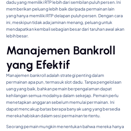
dadu yang memiliki RTP lebih dari sembilan puluh persen. Ini
memberikan peluang lebih baik daripada permainan lain
yang hanya memiliki RTP delapan puluh persen. Dengan cara
ini, meskipun tidak ada jaminan menang, peluang untuk
mendapatkan kembali sebagian besar dari taruhan awal akan
lebih besar.
Manajemen Bankroll
yang Efektif
Manajemen bankroll adalah strategi penting dalam
permainan apa pun, termasuk slot dadu. Tanpa pengelolaan
uang yang baik, bahkan pemain berpengalaman dapat
kehilangan semua modalnya dalam sekejap. Pemain perlu
menetapkan anggaran sebelum memulai permainan. Ini
dapat mencakup batas berapa banyak uang yang bersedia
mereka habiskan dalam sesi permainan tertentu.
Seorang pemain mungkin menentukan bahwa mereka hanya