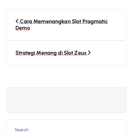
P
Cara Memenangkan Slot Pragmatic
o
Demo
s
Strategi Menang di Slot Zeus
t
n
a
v
i
g
Search