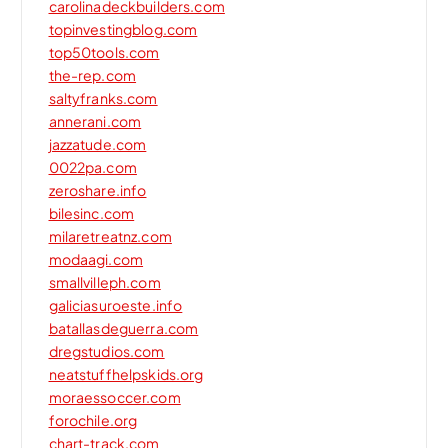
carolinadeckbuilders.com
topinvestingblog.com
top50tools.com
the-rep.com
saltyfranks.com
annerani.com
jazzatude.com
0022pa.com
zeroshare.info
bilesinc.com
milaretreatnz.com
modaagi.com
smallvilleph.com
galiciasuroeste.info
batallasdeguerra.com
dregstudios.com
neatstuffhelpskids.org
moraessoccer.com
forochile.org
chart-track.com