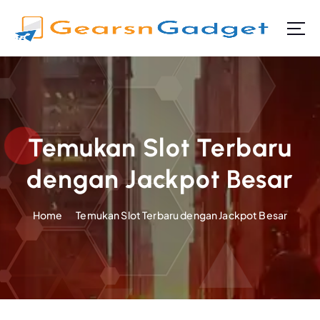
S
k
i
Dapatkan Deposit slot gacor dan pulsa di daftar situs judi online terbaik yang
p
menawarkan banyak fitur dan keuntungan.
t
o
c
o
n
Temukan Slot Terbaru
t
dengan Jackpot Besar
e
n
t
Home
Temukan Slot Terbaru dengan Jackpot Besar