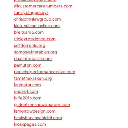
allcustomercarenumbers.com
familyblogger.xyz
chrisjohnslawgroup.com
klub-vulcan-online.com
breitkamp.com
tripleyresidence.com
softtorrents.org
somosvulnerables.org
duatloterrassa.com
pamufon.com
porscheperformancedrive.com
tamethekraken.org
lutzinator.com
ondasrl.com
blife2016.com
glutenfreesnowboarder.com
lizmorrowdesign.com
healwithcannabidiol.com
kioskpages.com