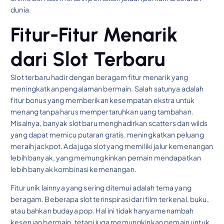
dunia.
Fitur-Fitur Menarik
dari Slot Terbaru
Slot terbaru hadir dengan beragam fitur menarik yang
meningkatkan pengalaman bermain. Salah satunya adalah
fitur bonus yang memberikan kesempatan ekstra untuk
menang tanpa harus mempertaruhkan uang tambahan.
Misalnya, banyak slot baru menghadirkan scatters dan wilds
yang dapat memicu putaran gratis, meningkatkan peluang
meraih jackpot. Ada juga slot yang memiliki jalur kemenangan
lebih banyak, yang memungkinkan pemain mendapatkan
lebih banyak kombinasi kemenangan.
Fitur unik lainnya yang sering ditemui adalah tema yang
beragam. Beberapa slot terinspirasi dari film terkenal, buku,
atau bahkan budaya pop. Hal ini tidak hanya menambah
keseruan bermain, tetapi juga memungkinkan pemain untuk