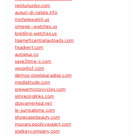
neptunuslex.com
auguri-di-natale.info
michelewatch.us
omega--watches.us
breitling-watches.us
tgarnettcentrallautoads.com
fixadvert.com
autopluz.co
save3time-c.com
vexonhcf.com
demos-pixelsparadise.com
mediatitude.com
prewarmotorcycles.com
simracinglinks.com
dosyamerkezi.net
le-surrealisme.com
showcasebeauty.com
insurancepolicyexpert.com
statkeycompany.com