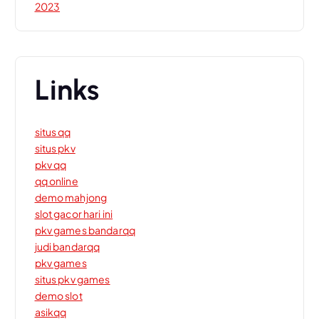
2023
Links
situs qq
situs pkv
pkv qq
qq online
demo mahjong
slot gacor hari ini
pkv games bandarqq
judi bandarqq
pkv games
situs pkv games
demo slot
asikqq