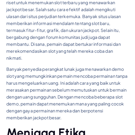
riset untuk menemukan slot terbaru yang menawarkan
jackpot besar. Salah satu cara efektif adalah mengikuti
ulasan dari situs perjudian terkemuka. Banyak situs ulasan
memberikan informasi mendalam tentang slot baru,
termasuk fitur-fitur, grafik, dan ukuran jackpot. Selain itu,
bergabung dengan forum komunitas judi juga dapat
membantu. Di sana, pemain dapat bertukar informasi dan
merekomendasikan slot yang telah mereka coba dan
nikmati.
Banyak penyedia perangkat lunak juga menawarkan demo
slot yang memungkinkan pemain mencoba permainan tanpa
harus mengeluarkan uang. Ini adalah cara yang baik untuk
merasakan permainan sebelum memutuskan untuk bermain
dengan uang sungguhan. Dengan mencoba beberapa slot
demo, pemain dapat menemukan mana yang paling cocok
dengan gaya permainan mereka dan berpotensi
memberikan jackpot besar.
Menjaga Etika