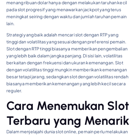
menang ribuan dolar hanya dengan melakukan taruhan kecil
pada slot progresif yang menawarkan jackpot yang terus
meningkat seiring dengan waktu dan jumlah taruhan pemain
lain.
Strategi yang baik adalah mencari slot dengan RTP yang
tinggi dan volatilitas yang sesuai dengan preferensi pemain.
Slot dengan RTP tinggi biasanya memberikan pengembalian
yang lebih baik dalam jangka panjang. Di sisi lain, volatilitas
berkaitan dengan frekuensi dan ukuran kemenangan. Slot
dengan volatilitas tinggi mungkin memberikan kemenangan
besar tetapi jarang, sedangkan slot dengan volatilitas rendah
biasanya memberikan kemenangan yang lebih kecil secara
reguler.
Cara Menemukan Slot
Terbaru yang Menarik
Dalam menjelajahi dunia slot online, pemain perlu melakukan