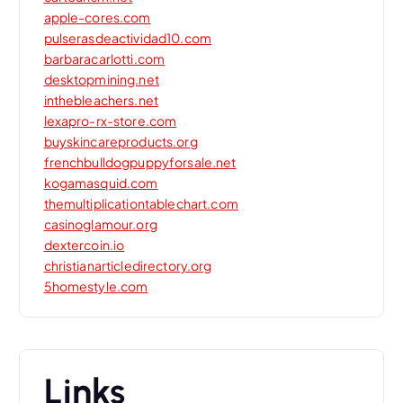
apple-cores.com
pulserasdeactividad10.com
barbaracarlotti.com
desktopmining.net
inthebleachers.net
lexapro-rx-store.com
buyskincareproducts.org
frenchbulldogpuppyforsale.net
kogamasquid.com
themultiplicationtablechart.com
casinoglamour.org
dextercoin.io
christianarticledirectory.org
5homestyle.com
Links