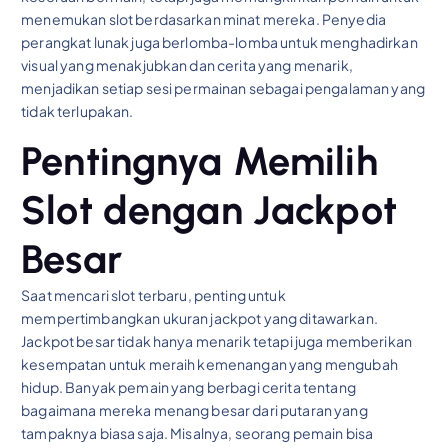
menemukan slot berdasarkan minat mereka. Penyedia
perangkat lunak juga berlomba-lomba untuk menghadirkan
visual yang menakjubkan dan cerita yang menarik,
menjadikan setiap sesi permainan sebagai pengalaman yang
tidak terlupakan.
Pentingnya Memilih
Slot dengan Jackpot
Besar
Saat mencari slot terbaru, penting untuk
mempertimbangkan ukuran jackpot yang ditawarkan.
Jackpot besar tidak hanya menarik tetapi juga memberikan
kesempatan untuk meraih kemenangan yang mengubah
hidup. Banyak pemain yang berbagi cerita tentang
bagaimana mereka menang besar dari putaran yang
tampaknya biasa saja. Misalnya, seorang pemain bisa