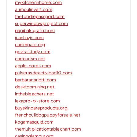
mykitchennhome.com
aumoulinvert.com
thefoodiepassport.com
superwindowproject.com
papibakigrafo.com
icanhazjs.com
canimpact.org
goviralstudy.com
cartourism.net
apple-cores.com
pulserasdeactividad10.com
barbaracarlotti.com
desktopmining.net
inthebleachers.net
lexapro-rx-store.com
buyskincareproducts.org
frenchbulldogpuppyforsale.net
kogamasquid.com
themultiplicationtablechart.com
casinoglamour.org