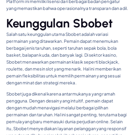
Platform ini memiliki lisensi dari berbagai badan pengatur
yang memastikan bahwa operasionalnya transparan dan adil.
Keunggulan Sbobet
Salah satu keunggulan utama Sbobet adalah variasi
permainan yang ditawarkan. Pemain dapat menemukan
berbagai jenis taruhan, seperti taruhan sepak bola, bola
basket, balapan kuda, dan banyak lagi. Di sektor kasino,
Sbobet menawarkan permainan klasik seperti blackjack,
roulette, dan mesin slot yang menarik. Hal ini memberikan
pemain fleksibilitas untuk memilih permainan yang sesuai
dengan minat dan strategi mereka.
Sbobet juga dikenal karena antarmukanya yang ramah
pengguna. Dengan desain yang intuitif, pemain dapat
dengan mudah menavigasi melalui berbagai pilihan
permainan dan taruhan. Hal ini sangat penting, terutama bagi
pemula yang baru memasuki dunia perjudian online. Selain
itu, Sbobet menyediakan layanan pelanggan yang responsif