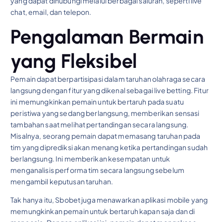
yang dapat dihubungi melalui berbagai saluran, seperti live
chat, email, dan telepon.
Pengalaman Bermain
yang Fleksibel
Pemain dapat berpartisipasi dalam taruhan olahraga secara
langsung dengan fitur yang dikenal sebagai live betting. Fitur
ini memungkinkan pemain untuk bertaruh pada suatu
peristiwa yang sedang berlangsung, memberikan sensasi
tambahan saat melihat pertandingan secara langsung.
Misalnya, seorang pemain dapat memasang taruhan pada
tim yang diprediksi akan menang ketika pertandingan sudah
berlangsung. Ini memberikan kesempatan untuk
menganalisis performa tim secara langsung sebelum
mengambil keputusan taruhan.
Tak hanya itu, Sbobet juga menawarkan aplikasi mobile yang
memungkinkan pemain untuk bertaruh kapan saja dan di