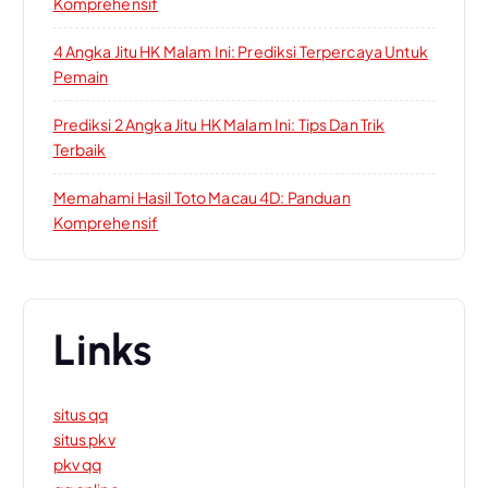
n
Komprehensif
4 Angka Jitu HK Malam Ini: Prediksi Terpercaya Untuk
Pemain
Prediksi 2 Angka Jitu HK Malam Ini: Tips Dan Trik
Terbaik
Memahami Hasil Toto Macau 4D: Panduan
Komprehensif
Links
situs qq
situs pkv
pkv qq