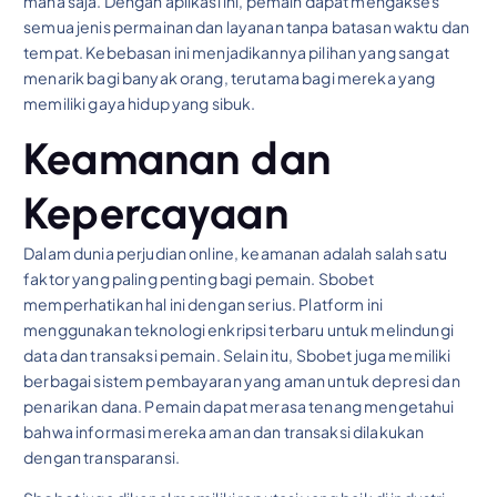
mana saja. Dengan aplikasi ini, pemain dapat mengakses
semua jenis permainan dan layanan tanpa batasan waktu dan
tempat. Kebebasan ini menjadikannya pilihan yang sangat
menarik bagi banyak orang, terutama bagi mereka yang
memiliki gaya hidup yang sibuk.
Keamanan dan
Kepercayaan
Dalam dunia perjudian online, keamanan adalah salah satu
faktor yang paling penting bagi pemain. Sbobet
memperhatikan hal ini dengan serius. Platform ini
menggunakan teknologi enkripsi terbaru untuk melindungi
data dan transaksi pemain. Selain itu, Sbobet juga memiliki
berbagai sistem pembayaran yang aman untuk depresi dan
penarikan dana. Pemain dapat merasa tenang mengetahui
bahwa informasi mereka aman dan transaksi dilakukan
dengan transparansi.