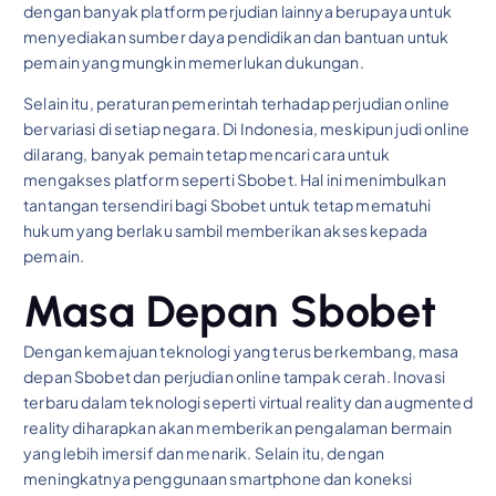
dengan banyak platform perjudian lainnya berupaya untuk
menyediakan sumber daya pendidikan dan bantuan untuk
pemain yang mungkin memerlukan dukungan.
Selain itu, peraturan pemerintah terhadap perjudian online
bervariasi di setiap negara. Di Indonesia, meskipun judi online
dilarang, banyak pemain tetap mencari cara untuk
mengakses platform seperti Sbobet. Hal ini menimbulkan
tantangan tersendiri bagi Sbobet untuk tetap mematuhi
hukum yang berlaku sambil memberikan akses kepada
pemain.
Masa Depan Sbobet
Dengan kemajuan teknologi yang terus berkembang, masa
depan Sbobet dan perjudian online tampak cerah. Inovasi
terbaru dalam teknologi seperti virtual reality dan augmented
reality diharapkan akan memberikan pengalaman bermain
yang lebih imersif dan menarik. Selain itu, dengan
meningkatnya penggunaan smartphone dan koneksi