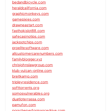
bedandbicycle.com
heraldcalifornia.com
graphicmonkeys.com
gamepixies.com
drawneastart.com
fasthokislot88.com
safecasinotips.com
jackpotchips.com
proelitesoftware.com
allcustomercarenumbers.com
familyblogger.xyz
chrisjohnslawgroup.com
klub-vulcan-online.com
breitkamp.com
tripleyresidence.com
softtorrents.org
somosvulnerables.org
duatloterrassa.com
pamufon.com
porscheperformancedrive.com