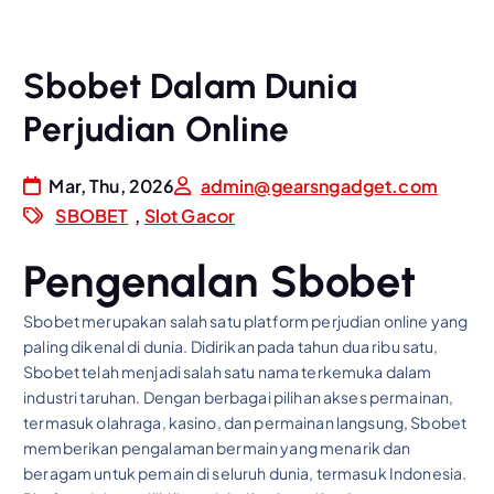
Sbobet Dalam Dunia
Perjudian Online
Mar, Thu, 2026
admin@gearsngadget.com
SBOBET
,
Slot Gacor
Pengenalan Sbobet
Sbobet merupakan salah satu platform perjudian online yang
paling dikenal di dunia. Didirikan pada tahun dua ribu satu,
Sbobet telah menjadi salah satu nama terkemuka dalam
industri taruhan. Dengan berbagai pilihan akses permainan,
termasuk olahraga, kasino, dan permainan langsung, Sbobet
memberikan pengalaman bermain yang menarik dan
beragam untuk pemain di seluruh dunia, termasuk Indonesia.