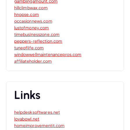
gamblingamount.com
hillclimbwax.com
hnopse.com
occasionnews.com
lustofmoney.com
timebusinesszone.com
peppers-reflection.com
tuneoflife.com
windowwellmaintenancepros.com
affiliateholder.com
Links
helpdesksoftwares.net
lovabowl.net
homeimprovementit.com