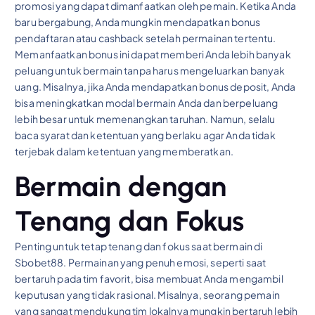
promosi yang dapat dimanfaatkan oleh pemain. Ketika Anda
baru bergabung, Anda mungkin mendapatkan bonus
pendaftaran atau cashback setelah permainan tertentu.
Memanfaatkan bonus ini dapat memberi Anda lebih banyak
peluang untuk bermain tanpa harus mengeluarkan banyak
uang. Misalnya, jika Anda mendapatkan bonus deposit, Anda
bisa meningkatkan modal bermain Anda dan berpeluang
lebih besar untuk memenangkan taruhan. Namun, selalu
baca syarat dan ketentuan yang berlaku agar Anda tidak
terjebak dalam ketentuan yang memberatkan.
Bermain dengan
Tenang dan Fokus
Penting untuk tetap tenang dan fokus saat bermain di
Sbobet88. Permainan yang penuh emosi, seperti saat
bertaruh pada tim favorit, bisa membuat Anda mengambil
keputusan yang tidak rasional. Misalnya, seorang pemain
yang sangat mendukung tim lokalnya mungkin bertaruh lebih