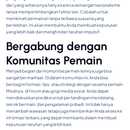
dari yang seharusnya hanya karena semangat nasionalisme
tanpa mempertimbangkan faktor lain. Cobalah untuk
menikmati permainan tanpa terbawa suasana yang
berlebihan. Ini akan membantu Anda membuat keputusan
yang lebih baik dan menghindari taruhan impulsif.
Bergabung dengan
Komunitas Pemain
Menjadi bagian dari komunitas pemain lainnya juga bisa
sangat bermanfaat. Di dalam komunitas ini, Anda bisa
berbagi informasi, tips, atau strategi dengan sesama pemain.
Misalnya, di forum atau grup media sosial, Anda dapat
mendiskusikan prediksi untuk pertandingan mendatang,
teknik bermain, dan pengalaman pribadi. Ini tidak hanya
menambah wawasan tetapi juga memberikan Anda akses ke
informasi terbaru yang dapat membantu dalam membuat
keputusan taruhan yang lebih baik.