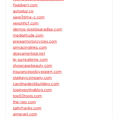
fixadvert.com
autopluz.co
save3time-c.com
vexonhcf.com
demos-pixelsparadise.com
mediatitude.com
prewarmotorcycles.com
simracinglinks.com
dosyamerkezi.net
le-surrealisme.com
showcasebeauty.com
insurancepolicyexpert.com
statkeycompany.com
carolinadeckbuilders.com
topinvestingblog.com
top50tools.com
the-rep.com
saltyfranks.com
annerani.com