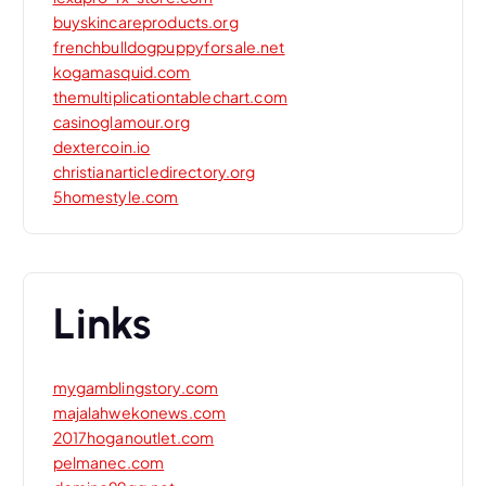
buyskincareproducts.org
frenchbulldogpuppyforsale.net
kogamasquid.com
themultiplicationtablechart.com
casinoglamour.org
dextercoin.io
christianarticledirectory.org
5homestyle.com
Links
mygamblingstory.com
majalahwekonews.com
2017hoganoutlet.com
pelmanec.com