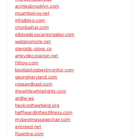
archiesbrooklyn.com
muambeiros.net
infozblog.com
chonbaihat.com
elblogdeoscargonzalez.com
webpromote.net
steroids-store.co
arteydecoracion.net
fithog.com
bestlaptopbestmonitor.com
georginaryland.com
roseandbasil.com
thewhitewhitelights.com
atdhe.ws
heckrodtwetland.org
halfheardinthestillness.com
mybestmassagechair.com
ericreed.net
fluxetine.com