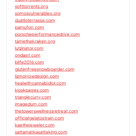
softtorrents.org
somosvulnerables.org
duatloterrassa.com
pamufon.com
porscheperformancedrive.com
tamethekraken.org
lutzinator.com
ondasrl.com
blife2016.com
glutenfreesnowboarder.com
lizmorrowdesign.com
healwithcannabidiol.com
kioskpages.com
trianglecurry.com
imagedum.com
thetowerswellnessretreat.com
officialgelatostrain.com
kaethejeweler.com
sattamatkasattaking.com