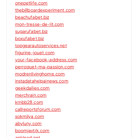
onepetlife.com
thebillboardexperiment.com
beachufabet.biz
mon-tresse-de-lit.com
sugarufabet.biz
boxufabet.biz
topgearautoservices.net
figurine-jouet.com
your-facebook-address.com
perroquet-ma-passion.com
modrenlivinghome.com
instadatahelpainews.com
geekdailies.com
merchrain.com
kmbb28.com
callreportsforum.com
sokmilya.com
abyluny.com
boomjavtrk.com
apklead.net