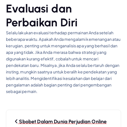
Evaluasi dan
Perbaikan Diri
Selalu lakukan evaluasi terhadap permainan Anda setelah
beberapa waktu. Apakah Anda mengalami kemenangan atau
kerugian, penting untuk menganalisis apa yang berhasil dan
apa yang tidak. Jika Anda merasa bahwa strategi yang
digunakan kurang efektif, cobalah untuk mencari
pendekatan baru. Misalnya, jika Anda selalu bertaruh dengan
insting, mungkin saatnya untuk beralih ke pendekatan yang
lebih analitis. Mengidentifikasi kesalahan dan belajar dari
pengalaman adalah bagian penting dari pengembangan
sebagai pemain.
P
Sbobet Dalam Dunia Perjudian Online