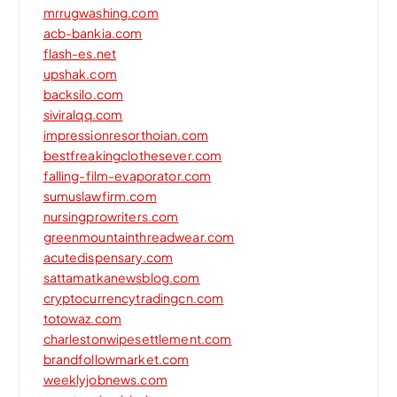
mrrugwashing.com
acb-bankia.com
flash-es.net
upshak.com
backsilo.com
siviralqq.com
impressionresorthoian.com
bestfreakingclothesever.com
falling-film-evaporator.com
sumuslawfirm.com
nursingprowriters.com
greenmountainthreadwear.com
acutedispensary.com
sattamatkanewsblog.com
cryptocurrencytradingcn.com
totowaz.com
charlestonwipesettlement.com
brandfollowmarket.com
weeklyjobnews.com