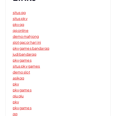
situs qq
situs pkv
pkv qq
qq online
demo mahjong
slot gacor hari ini
pkv games bandarqq
judi bandarqq
pkv games
situs pkv games
demo slot
asikqq
pkv
pkv games
qiu qiu
pkv
pkv games
qq